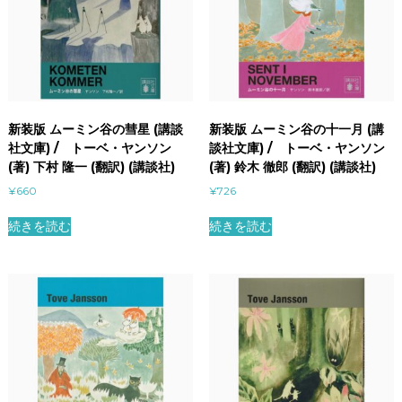
新装版 ムーミン谷の彗星 (講談
新装版 ムーミン谷の十一月 (講
社文庫) / トーベ・ヤンソン
談社文庫) / トーベ・ヤンソン
(著) 下村 隆一 (翻訳) (講談社)
(著) 鈴木 徹郎 (翻訳) (講談社)
¥
660
¥
726
続きを読む
続きを読む