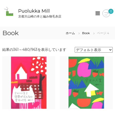
コ
ン
Puolukka Mill
0
テ
京都大山崎の本と編み物毛糸店
ン
ツ
へ
Book
ホーム
Book
ページ 4
ス
キ
ッ
結果の361～480/963を表示しています
プ