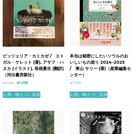
ピッツェリア・カミカゼ / エト
本当は秘密にしたいソウルのお
ガル・ケレット (著), アサフ・ハ
いしいもの巡り 2024-2025
ヌカ (イラスト), 母袋夏生 (翻訳)
/ 東山 サリー (著)（産業編集セ
（河出書房新社）
ンター）
¥
3,190
¥
1,595
¥
1,760
お買い物カゴに追加
お買い物カゴに追加