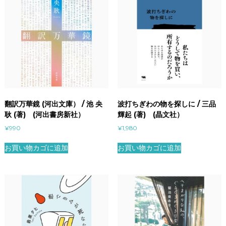
翻訳万華鏡 (河出文庫） / 池 央
波打ちぎわの物を探しに / 三品
耿 (著) (河出書房新社）
輝起 (著) (晶文社）
¥
990
¥
1,980
お買い物カゴに追加
お買い物カゴに追加