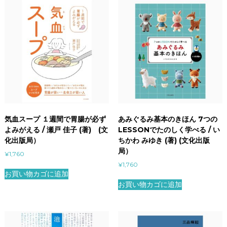
気血スープ １週間で胃腸が必ず
あみぐるみ基本のきほん 7つの
よみがえる / 瀬戸 佳子 (著) (文
LESSONでたのしく学べる / い
化出版局）
ちかわ みゆき (著) (文化出版
局）
¥
1,760
¥
1,760
お買い物カゴに追加
お買い物カゴに追加