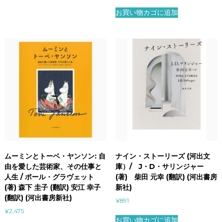
お買い物カゴに追加
ムーミンとトーベ・ヤンソン: 自
ナイン・ストーリーズ (河出文
由を愛した芸術家、その仕事と
庫）/ J・D・サリンジャー
人生 / ポール・グラヴェット
(著) 柴田 元幸 (翻訳) (河出書房
(著) 森下 圭子 (翻訳) 安江 幸子
新社)
(翻訳) (河出書房新社)
¥
891
¥
2,475
お買い物カゴに追加