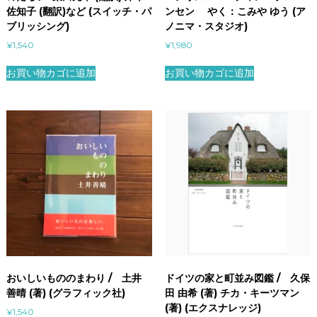
佐知子 (翻訳)など (スイッチ・パ
ンセン やく：こみや ゆう (ア
ブリッシング)
ノニマ・スタジオ)
¥
1,540
¥
1,980
お買い物カゴに追加
お買い物カゴに追加
おいしいもののまわり / 土井
ドイツの家と町並み図鑑 / 久保
善晴 (著) (グラフィック社)
田 由希 (著) チカ・キーツマン
(著) (エクスナレッジ)
¥
1,540