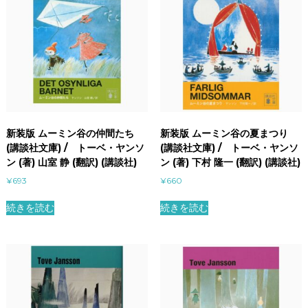
新装版 ムーミン谷の仲間たち
新装版 ムーミン谷の夏まつり
(講談社文庫) / トーベ・ヤンソ
(講談社文庫) / トーベ・ヤンソ
ン (著) 山室 静 (翻訳) (講談社)
ン (著) 下村 隆一 (翻訳) (講談社)
¥
693
¥
660
続きを読む
続きを読む