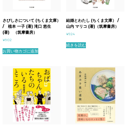
さびしさについて (ちくま文庫）
結婚とわたし (ちくま文庫） /
/ 植本 一子 (著) 滝口 悠生
山内 マリコ (著)（筑摩書房）
(著) （筑摩書房）
¥
924
¥
902
続きを読む
お買い物カゴに追加