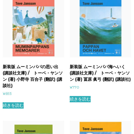
新装版 ムーミンパパの思い出
新装版 ムーミンパパ海へいく
(講談社文庫) / トーベ・ヤンソ
(講談社文庫) / トーベ・ヤンソ
ン (著) 小野寺 百合子 (翻訳) (講
ン (著) 冨原 眞弓 (翻訳) (講談社)
談社)
¥
770
¥
693
続きを読む
続きを読む