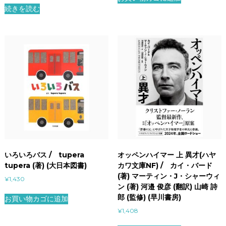
続きを読む
いろいろバス / tupera
オッペンハイマー 上 異才(ハヤ
tupera (著) (大日本図書)
カワ文庫NF) / カイ・バード
(著) マーティン・J・シャーウィ
¥
1,430
ン (著) 河邉 俊彦 (翻訳) 山崎 詩
郎 (監修) (早川書房)
お買い物カゴに追加
¥
1,408