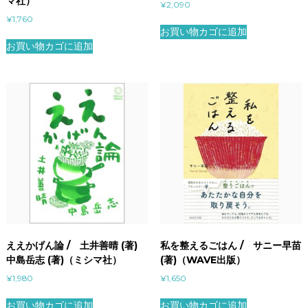
マ社）
¥
2,090
¥
1,760
お買い物カゴに追加
お買い物カゴに追加
ええかげん論 / 土井善晴 (著)
私を整えるごはん / サニー早苗
中島岳志 (著)（ミシマ社）
(著)（WAVE出版）
¥
1,980
¥
1,650
お買い物カゴに追加
お買い物カゴに追加