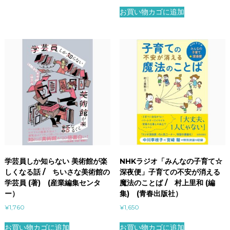
お買い物カゴに追加
学芸員しか知らない 美術館が楽
NHKラジオ「みんなの子育て☆
しくなる話 / ちいさな美術館の
深夜便」子育ての不安が消える
学芸員 (著) (産業編集センタ
魔法のことば / 村上里和 (編
ー）
集) (青春出版社）
¥
1,760
¥
1,650
お買い物カゴに追加
お買い物カゴに追加