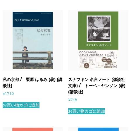
私の京都 / 栗原 はるみ (著) (講
スナフキン 名言ノート (講談社
談社)
文庫) / トーベ・ヤンソン (著)
(講談社)
¥
1,760
¥
748
お買い物カゴに追加
お買い物カゴに追加