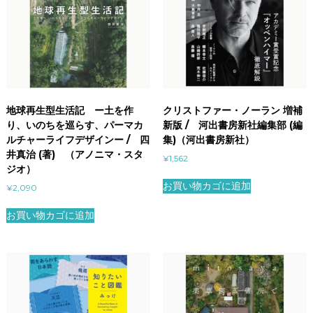
地球再生型生活記 ー土を作
クリストファー・ノーラン 増補
り、いのちを巡らす、パーマカ
新版 / 河出書房新社編集部 (編
ルチャーライフデザインー / 四
集)（河出書房新社）
井真治 (著) （アノニマ・スタ
¥
1,562
ジオ）
お買い物カゴに追加
¥
2,090
お買い物カゴに追加