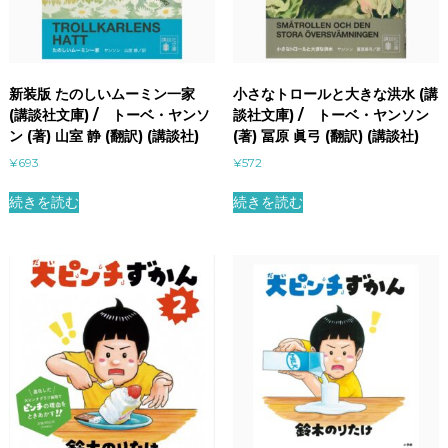
新装版 たのしいムーミン一家
小さなトロールと大きな洪水 (講
(講談社文庫) / トーベ・ヤンソ
談社文庫) / トーベ・ヤンソン
ン (著) 山室 静 (翻訳) (講談社)
(著) 冨原 眞弓 (翻訳) (講談社)
¥
693
¥
572
続きを読む
続きを読む