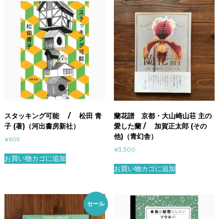
スタッキング可能 / 松田 青
蘭花譜 京都・大山崎山荘 主の
子 (著)（河出書房新社）
愛した蘭 / 加賀正太郎 (その
他)（青幻舎）
¥
605
¥
3,300
お買い物カゴに追加
お買い物カゴに追加
セール