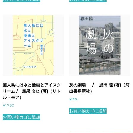
無人島には水と漫画とアイスク
灰の劇場 / 恩田 陸 (著)（河
リーム / 最果 タヒ (著)（リト
出書房新社）
ル・モア）
¥
880
¥
1,760
お買い物カゴに追加
お買い物カゴに追加