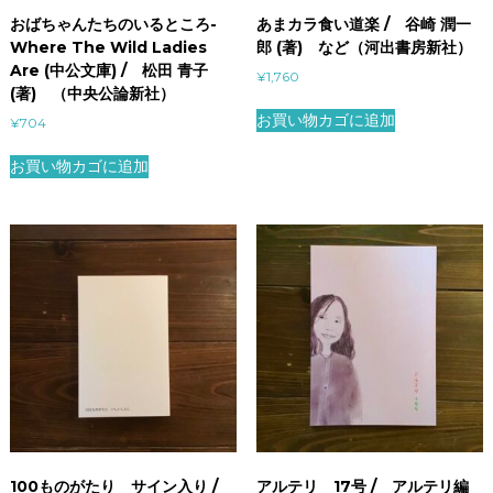
おばちゃんたちのいるところ-
あまカラ食い道楽 / 谷崎 潤一
Where The Wild Ladies
郎 (著) など（河出書房新社）
Are (中公文庫) / 松田 青子
¥
1,760
(著) （中央公論新社）
お買い物カゴに追加
¥
704
お買い物カゴに追加
100ものがたり サイン入り /
アルテリ 17号 / アルテリ編