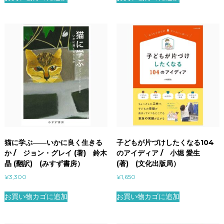
猫に学ぶ――いかに良く生きる
子どもが片づけしたくなる104
か / ジョン・グレイ (著) 鈴木
のアイディア / 小堀 愛生
晶 (翻訳) (みすず書房）
(著) (文化出版局）
¥
3,300
¥
1,650
お買い物カゴに追加
お買い物カゴに追加