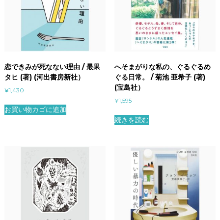
恋できみが死なない理由 / 最果
へそまがりな私の、ぐるぐるめ
タヒ (著) (河出書房新社）
ぐる日常。 / 菊池 亜希子 (著)
(宝島社）
¥
1,430
¥
1,595
お買い物カゴに追加
続きを読む