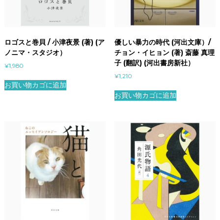
ロゴスと巻貝 / 小津夜景 (著) (ア
優しい暴力の時代 (河出文庫）/
ノニマ・スタジオ）
チョン・イヒョン (著) 斎藤 真理
子 (翻訳) (河出書房新社）
¥
1,980
¥
1,210
お買い物カゴに追加
お買い物カゴに追加