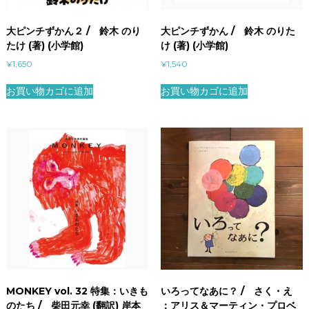
大ピンチずかん２ / 鈴木 のり
大ピンチずかん / 鈴木 のりた
たけ (著) (小学館)
け (著) (小学館)
¥
1,650
¥
1,540
お買い物カゴに追加
お買い物カゴに追加
MONKEY vol. 32 特集：いきも
いろってなあに？ / さく・え
のたち / 柴田元幸 (翻訳) 岸本
：アリス＆マーティン・プロベ