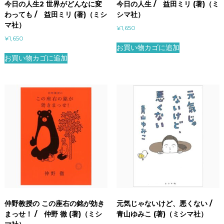
今日の人生2 世界がどんなに変
今日の人生 / 益田ミリ (著)（ミ
わっても / 益田ミリ (著)（ミシ
シマ社）
マ社）
¥
1,650
¥
1,650
お買い物カゴに追加
お買い物カゴに追加
仲野教授の この座右の銘が効き
元気じゃないけど、悪くない /
まっせ！ / 仲野 徹 (著)（ミシ
青山ゆみこ (著)（ミシマ社）