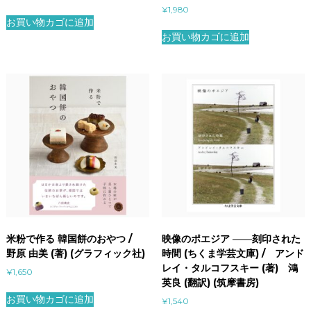
¥
1,980
お買い物カゴに追加
お買い物カゴに追加
米粉で作る 韓国餅のおやつ /
映像のポエジア ――刻印された
野原 由美 (著) (グラフィック社)
時間 (ちくま学芸文庫) / アンド
レイ・タルコフスキー (著) 鴻
¥
1,650
英良 (翻訳) (筑摩書房)
お買い物カゴに追加
¥
1,540