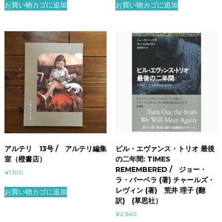
お買い物カゴに追加
お買い物カゴに追加
アルテリ 13号 / アルテリ編集
ビル・エヴァンス・トリオ 最後
室（橙書店）
の二年間: TIMES
REMEMBERED / ジョー・
¥
1,100
ラ・バーベラ (著) チャールズ・
レヴィン (著) 荒井 理子 (翻
お買い物カゴに追加
訳) (草思社）
¥
2,640