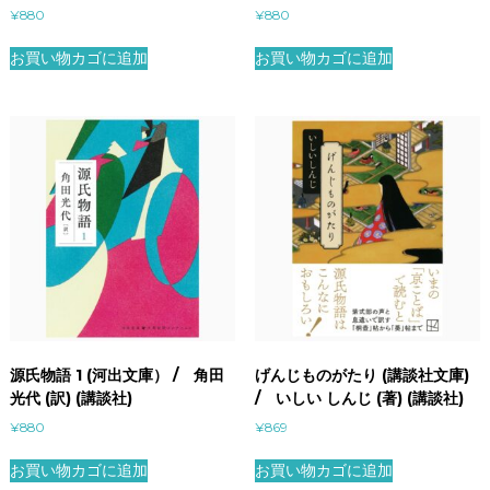
¥
880
¥
880
お買い物カゴに追加
お買い物カゴに追加
源氏物語 1 (河出文庫） / 角田
げんじものがたり (講談社文庫)
光代 (訳) (講談社)
/ いしい しんじ (著) (講談社)
¥
880
¥
869
お買い物カゴに追加
お買い物カゴに追加