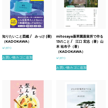
知りたいこと図鑑 / みっけ (著)
mitosaya薬草園蒸留所で作る
（KADOKAWA）
13のこと / 江口 宏志（著）山
本 祐布子（著）
¥
1,870
（KADOKAWA）
お買い物カゴに追加
¥
1,870
お買い物カゴに追加