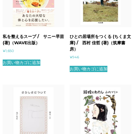
私を整えるスープ / サニー早苗
ひとの居場所をつくる (ちくま文
(著)（WAVE出版）
庫) / 西村 佳哲 (著)（筑摩書
房）
¥
1,650
¥
946
お買い物カゴに追加
お買い物カゴに追加