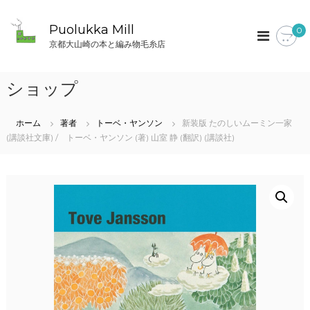
コ
ン
Puolukka Mill
0
テ
京都大山崎の本と編み物毛糸店
ン
ツ
へ
ショップ
ス
キ
ッ
ホーム
著者
トーベ・ヤンソン
新装版 たのしいムーミン一家
プ
(講談社文庫) / トーベ・ヤンソン (著) 山室 静 (翻訳) (講談社)