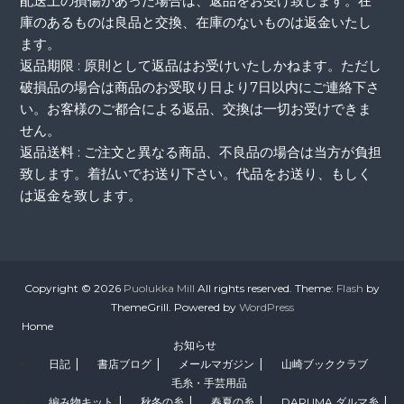
配送上の損傷があった場合は、返品をお受け致します。在
庫のあるものは良品と交換、在庫のないものは返金いたし
ます。
返品期限 : 原則として返品はお受けいたしかねます。ただし
破損品の場合は商品のお受取り日より7日以内にご連絡下さ
い。お客様のご都合による返品、交換は一切お受けできま
せん。
返品送料 : ご注文と異なる商品、不良品の場合は当方が負担
致します。着払いでお送り下さい。代品をお送り、もしく
は返金を致します。
Copyright © 2026
Puolukka Mill
All rights reserved. Theme:
Flash
by
ThemeGrill. Powered by
WordPress
Home
お知らせ
日記
書店ブログ
メールマガジン
山崎ブッククラブ
毛糸・手芸用品
編み物キット
秋冬の糸
春夏の糸
DARUMA ダルマ糸