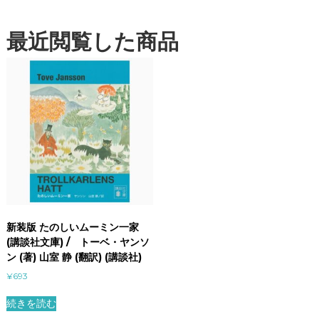
最近閲覧した商品
新装版 たのしいムーミン一家
(講談社文庫) / トーベ・ヤンソ
ン (著) 山室 静 (翻訳) (講談社)
¥
693
続きを読む