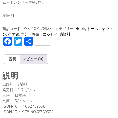
ムーミンシリーズ第3作。
在庫切れ
商品コード:
978-4062769334
カテゴリー:
Book
,
トーベ・ヤンソ
ン
,
小学館
,
文芸・評論・エッセイ
,
講談社
F
T
共
a
w
有
c
it
説明
レビュー (0)
e
te
b
r
説明
o
出版社 ‏ : ‎ 講談社
o
発売日 ‏ : ‎ 2011/4/15
言語 ‏ : ‎ 日本語
k
文庫 ‏ : ‎ 304ページ
ISBN-10 ‏ : ‎ 4062769336
ISBN-13 ‏ : ‎ 978-4062769334