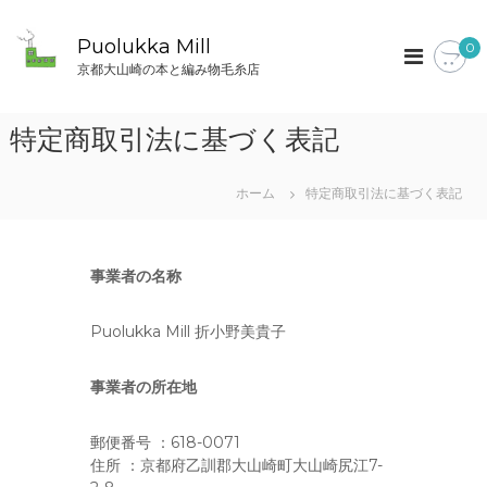
コ
ン
Puolukka Mill
0
テ
京都大山崎の本と編み物毛糸店
ン
ツ
へ
特定商取引法に基づく表記
ス
キ
ッ
ホーム
特定商取引法に基づく表記
プ
事業者の名称
Puolukka Mill 折小野美貴子
事業者の所在地
郵便番号 ：618-0071
住所 ：京都府乙訓郡大山崎町大山崎尻江7-