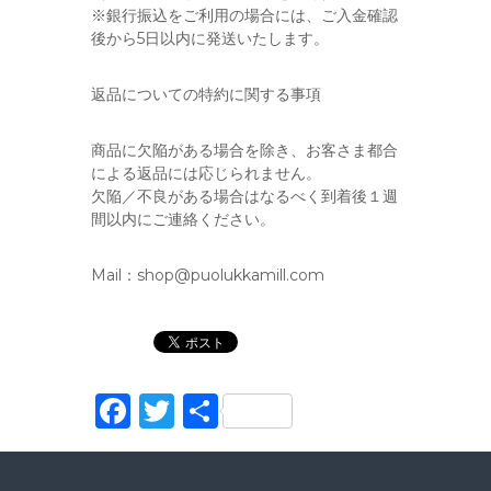
※銀行振込をご利用の場合には、ご入金確認
後から5日以内に発送いたします。
返品についての特約に関する事項
商品に欠陥がある場合を除き、お客さま都合
による返品には応じられません。
欠陥／不良がある場合はなるべく到着後１週
間以内にご連絡ください。
Mail：shop@puolukkamill.com
F
T
共
a
w
有
c
it