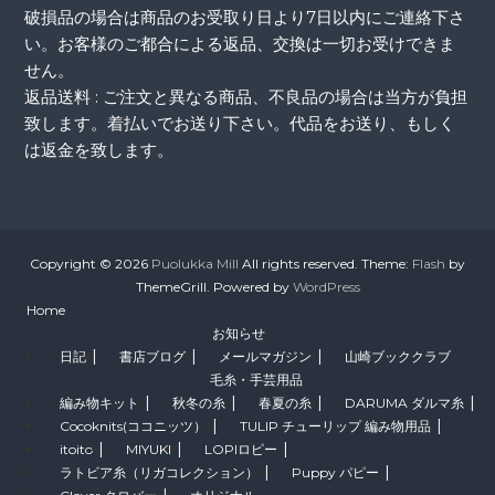
破損品の場合は商品のお受取り日より7日以内にご連絡下さ
い。お客様のご都合による返品、交換は一切お受けできま
せん。
返品送料 : ご注文と異なる商品、不良品の場合は当方が負担
致します。着払いでお送り下さい。代品をお送り、もしく
は返金を致します。
Copyright © 2026
Puolukka Mill
All rights reserved. Theme:
Flash
by
ThemeGrill. Powered by
WordPress
Home
お知らせ
日記
書店ブログ
メールマガジン
山崎ブッククラブ
毛糸・手芸用品
編み物キット
秋冬の糸
春夏の糸
DARUMA ダルマ糸
Cocoknits(ココニッツ）
TULIP チューリップ 編み物用品
itoito
MIYUKI
LOPIロピー
ラトビア糸（リガコレクション）
Puppy パピー