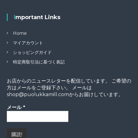
e
te
b
r
Important Links
o
Home
o
マイアカウント
k
ショッピングガイド
特定商取引法に基づく表記
お店からのニュースレターを配信しています。 ご希望の
方はメールをご登録下さい。 メールは
shop@puolukkamill.comからお届けしています。
メール
*