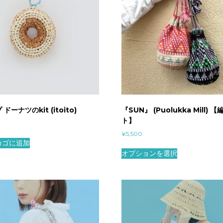
ドーナツのkit (itoito)
『SUN』 (Puolukka Mill)
ト】
¥
5,500
カゴに追加
オプションを選択