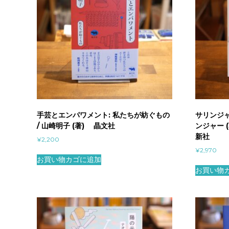
手芸とエンパワメント: 私たちが紡ぐもの
サリンジャ
/ 山崎明子 (著) 晶文社
ンジャー (
新社
¥
2,200
¥
2,970
お買い物カゴに追加
お買い物