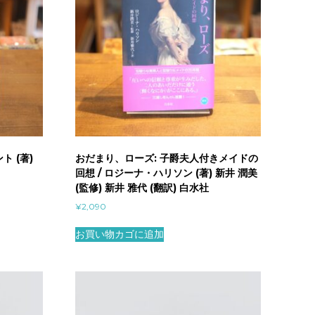
ト (著)
おだまり、ローズ: 子爵夫人付きメイドの
回想 / ロジーナ・ハリソン (著) 新井 潤美
(監修) 新井 雅代 (翻訳) 白水社
¥
2,090
お買い物カゴに追加