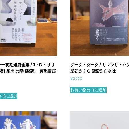
ー初期短篇全集 / J・D・サリ
ダーク・ダーク / サマンサ・ハン
著) 柴田 元幸 (翻訳) 河出書房
壁谷さくら (翻訳) 白水社
¥
2,970
お買い物カゴに追加
カゴに追加