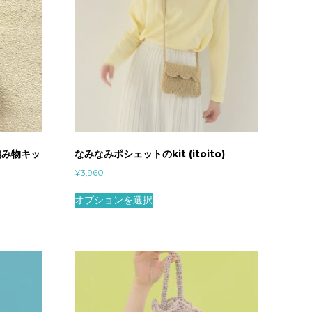
 【編み物キッ
なみなみポシェットのkit (itoito)
¥
3,960
オプションを選択