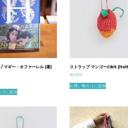
/ マギー・オファーレル (著)
ストラップ マンゴーのkit (itoit
¥
2,200
お買い物カゴに追加
カゴに追加