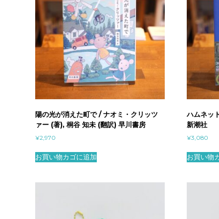
陽の光が消えた町で / ナオミ・クリッツ
ハムネット
ァー (著), 桐谷 知未 (翻訳) 早川書房
新潮社
¥
2,970
¥
3,080
お買い物カゴに追加
お買い物