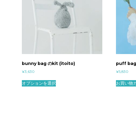
bunny bag のkit (itoito)
puff bag
¥
3,630
¥
5,830
オプションを選択
お買い物