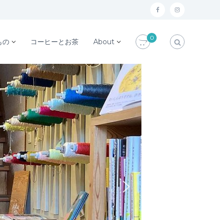
f
i
a
n
0
c
s
もの
コーヒーとお茶
About
e
t
b
a
o
g
o
r
k
a
m