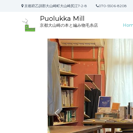
コ
京都府乙訓郡大山崎町大山崎尻江7-2-8
070-5506-8208
ン
テ
Puolukka Mill
ン
Hom
京都大山崎の本と編み物毛糸店
ツ
へ
ス
キ
ッ
プ