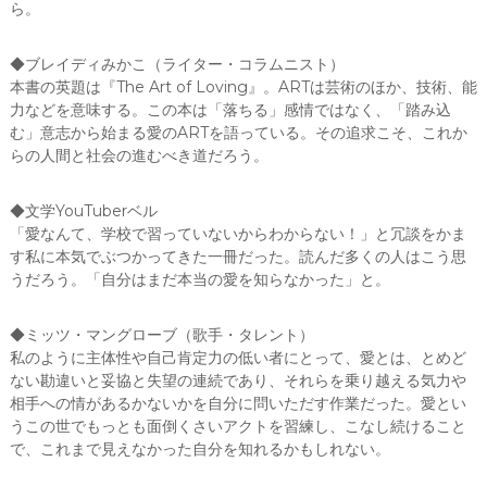
ら。
◆ブレイディみかこ（ライター・コラムニスト）
本書の英題は『The Art of Loving』。ARTは芸術のほか、技術、能
力などを意味する。この本は「落ちる」感情ではなく、「踏み込
む」意志から始まる愛のARTを語っている。その追求こそ、これか
らの人間と社会の進むべき道だろう。
◆文学YouTuberベル
「愛なんて、学校で習っていないからわからない！」と冗談をかま
す私に本気でぶつかってきた一冊だった。読んだ多くの人はこう思
うだろう。「自分はまだ本当の愛を知らなかった」と。
◆ミッツ・マングローブ（歌手・タレント）
私のように主体性や自己肯定力の低い者にとって、愛とは、とめど
ない勘違いと妥協と失望の連続であり、それらを乗り越える気力や
相手への情があるかないかを自分に問いただす作業だった。愛とい
うこの世でもっとも面倒くさいアクトを習練し、こなし続けること
で、これまで見えなかった自分を知れるかもしれない。