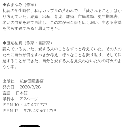
◆森まゆみ（作家）
初読の学生時代、私はカップルの片われで、「愛されること」ばか
り考えていた。結婚、出産、育児、離婚、市民運動、更年期障害、
老いの自覚を経て再読し、この本が何百倍も広く深い、生きる意味
を照らす鏡であると思えてきた。
◆渡辺祐真（作家・書評家）
読んでいるあいだ、愛する人のことをずっと考えていた。その人の
ために自分が何をすべきか考え、様々なことを振り返り、そして決
意することができた。自分と愛する人を見失わないための灯火のよ
うな本。
出版社 ‏ : ‎ 紀伊國屋書店
発売日 ‏ : ‎ 2020/8/28
言語 ‏ : ‎ 日本語
単行本 ‏ : ‎ 212ページ
ISBN-10 ‏ : ‎ 4314011777
ISBN-13 ‏ : ‎ 978-4314011778