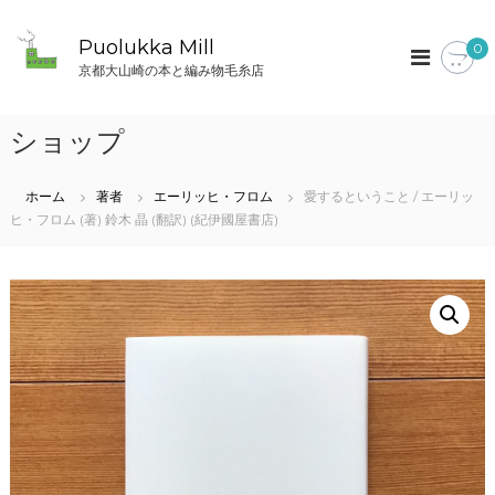
コ
ン
Puolukka Mill
0
テ
京都大山崎の本と編み物毛糸店
ン
ツ
へ
ショップ
ス
キ
ッ
ホーム
著者
エーリッヒ・フロム
愛するということ / エーリッ
プ
ヒ・フロム (著) 鈴木 晶 (翻訳) (紀伊國屋書店)