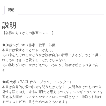
a
w
有
エ
ー
c
it
説明
リ
e
te
ッ
ヒ
b
r
説明
・
o
フ
【各界の方々からの推薦コメント】
ロ
o
ム
k
◆加藤シゲアキ（作家・歌手・俳優）
(
本書には愛することの糸口がある。
著
その糸をたぐれるかどうかは読者自身の行動によるが、やがて得ら
)
れるものはきっと愛することだけじゃない。
鈴
その体験がいかにかけがえのないものか、読者は感じるべきであ
木
る。
晶
(
翻
◆幅 允孝（BACH代表・ブックディレクター）
訳
本書は自発的な愛の技術を問うだけでなく、人間存在そのものの自
)
発性を語るゆえ、未来の1冊だと思えるのです。シンギュラリティを
(
迎える人類が、システムやテクノロジーの餌となり、搾取され続け
紀
るディストピアに抗うための本ともいえます。
伊