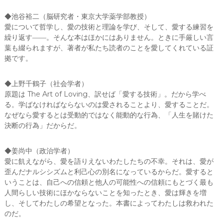
國
◆池谷裕二（脳研究者・東京大学薬学部教授）
屋
愛について哲学し、愛の技術と理論を学び、そして、愛する練習を
書
繰り返す――。そんな本はほかにはありません。ときに手厳しい言
店
葉も綴られますが、著者が私たち読者のことを愛してくれている証
)
拠です。
個
◆上野千鶴子（社会学者）
原題は The Art of Loving、訳せば「愛する技術」。だから学べ
る。学ばなければならないのは愛されることより、愛することだ。
なぜなら愛するとは受動的ではなく能動的な行為、「人生を賭けた
決断の行為」だからだ。
◆姜尚中（政治学者）
愛に飢えながら、愛を語りえないわたしたちの不幸。それは、愛が
歪んだナルシシズムと利己心の別名になっているからだ。愛すると
いうことは、自己への信頼と他人の可能性への信頼にもとづく最も
人間らしい技術にほかならないことを知ったとき、愛は輝きを増
し、そしてわたしの希望となった。本書によってわたしは救われた
のだ。