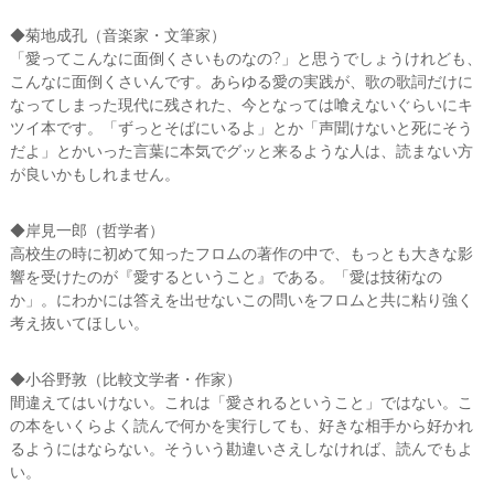
◆菊地成孔（音楽家・文筆家）
「愛ってこんなに面倒くさいものなの?」と思うでしょうけれども、
こんなに面倒くさいんです。あらゆる愛の実践が、歌の歌詞だけに
なってしまった現代に残された、今となっては喰えないぐらいにキ
ツイ本です。「ずっとそばにいるよ」とか「声聞けないと死にそう
だよ」とかいった言葉に本気でグッと来るような人は、読まない方
が良いかもしれません。
◆岸見一郎（哲学者）
高校生の時に初めて知ったフロムの著作の中で、もっとも大きな影
響を受けたのが『愛するということ』である。「愛は技術なの
か」。にわかには答えを出せないこの問いをフロムと共に粘り強く
考え抜いてほしい。
◆小谷野敦（比較文学者・作家）
間違えてはいけない。これは「愛されるということ」ではない。こ
の本をいくらよく読んで何かを実行しても、好きな相手から好かれ
るようにはならない。そういう勘違いさえしなければ、読んでもよ
い。