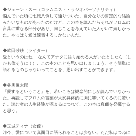
◆ジェーン・スー（コラムニスト・ラジオパーソナリティ）
悩んでいた頃に七転八倒して辿りついた、自分なりの暫定的な結論
みたいなものがあったのだけど、この本を読んだらそれがフロムの
言葉に重なる部分があり、同じことを考えていた人がいて嬉しかっ
た。やっぱり愛は練習するしかないんだ。
◆武田砂鉄（ライター）
愛というのはね……なんてアナタに語り始める人がいたとしたら（し
かも偉そうに！）、この本のことを思い出しましょう。そう簡単に
語れるものじゃないってことを、思い出すことができます。
◆谷川俊太郎
『愛するということ』を、若いころは観念的にしか読んでいなかっ
た。再読してフロムの言葉が大変具体的に胸に響いてくるのに驚い
た。読む者の人生経験が深まるにつれて、この本は真価を発揮する
と思う。
◆玉城ティナ（女優）
昨今、愛について真面目に語られることは少ない。ただ私はつねに