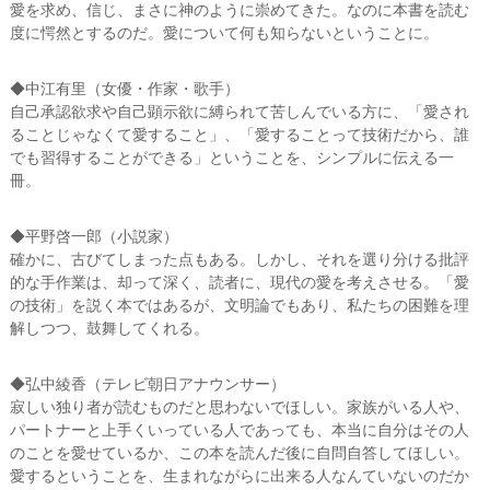
愛を求め、信じ、まさに神のように崇めてきた。なのに本書を読む
度に愕然とするのだ。愛について何も知らないということに。
◆中江有里（女優・作家・歌手）
自己承認欲求や自己顕示欲に縛られて苦しんでいる方に、「愛され
ることじゃなくて愛すること」、「愛することって技術だから、誰
でも習得することができる」ということを、シンプルに伝える一
冊。
◆平野啓一郎（小説家）
確かに、古びてしまった点もある。しかし、それを選り分ける批評
的な手作業は、却って深く、読者に、現代の愛を考えさせる。「愛
の技術」を説く本ではあるが、文明論でもあり、私たちの困難を理
解しつつ、鼓舞してくれる。
◆弘中綾香（テレビ朝日アナウンサー）
寂しい独り者が読むものだと思わないでほしい。家族がいる人や、
パートナーと上手くいっている人であっても、本当に自分はその人
のことを愛せているか、この本を読んだ後に自問自答してほしい。
愛するということを、生まれながらに出来る人なんていないのだか