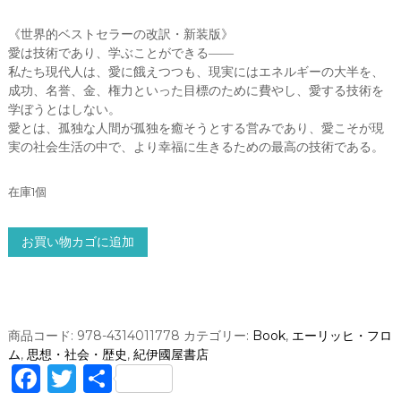
《世界的ベストセラーの改訳・新装版》
愛は技術であり、学ぶことができる――
私たち現代人は、愛に餓えつつも、現実にはエネルギーの大半を、
成功、名誉、金、権力といった目標のために費やし、愛する技術を
学ぼうとはしない。
愛とは、孤独な人間が孤独を癒そうとする営みであり、愛こそが現
実の社会生活の中で、より幸福に生きるための最高の技術である。
在庫1個
愛
お買い物カゴに追加
す
る
と
い
う
商品コード:
978-4314011778
カテゴリー:
Book
,
エーリッヒ・フロ
こ
ム
,
思想・社会・歴史
,
紀伊國屋書店
と
F
T
共
/