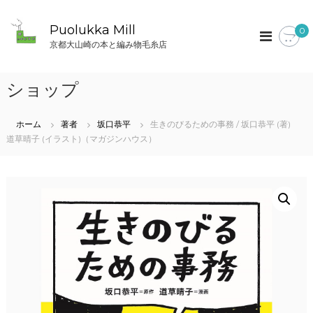
コ
ン
Puolukka Mill
0
テ
京都大山崎の本と編み物毛糸店
ン
ツ
へ
ショップ
ス
キ
ッ
ホーム
著者
坂口恭平
生きのびるための事務 / 坂口恭平 (著)
プ
道草晴子 (イラスト)（マガジンハウス）