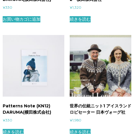
¥
330
¥
1,320
お買い物カゴに追加
続きを読む
Patterns Note (KN12)
世界の伝統ニット1 アイスランド
DARUMA(横田株式会社)
ロピセーター 日本ヴォーグ社
¥
330
¥
1,980
続きを読む
続きを読む