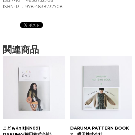
ISBN-10 ‏ : ‎ 4838732708
草
ISBN-13 ‏ : ‎ 978-4838732708
晴
子
(
イ
ラ
ス
関連商品
ト
)
（
マ
ガ
ジ
ン
ハ
ウ
ス
）
個
こどもKnit(KN09)
DARUMA PATTERN BOOK
DARUMA(横田株式会社)
2 横田株式会社