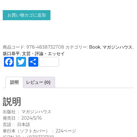
生
お買い物カゴに追加
き
の
び
る
た
商品コード:
978-4838732708
カテゴリー:
Book
,
マガジンハウス
,
め
坂口恭平
,
文芸・評論・エッセイ
の
F
T
共
事
a
w
有
務
/
c
it
説明
レビュー (0)
坂
e
te
口
恭
b
r
説明
平
o
(
出版社 ‏ : ‎ マガジンハウス
著
o
発売日 ‏ : ‎ 2024/5/16
)
言語 ‏ : ‎ 日本語
k
単行本（ソフトカバー） ‏ : ‎ 224ページ
道