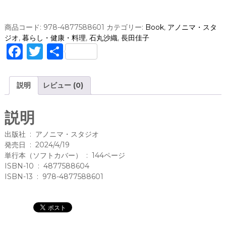
レ
ッ
ス
商品コード:
978-4877588601
カテゴリー:
Book
,
アノニマ・スタ
ン
ジオ
,
暮らし・健康・料理
,
石丸沙織
,
長田佳子
ブ
F
T
共
ッ
a
w
有
ク
/
c
it
説明
レビュー (0)
石
e
te
丸
沙
b
r
説明
織
o
(
出版社 ‏ : ‎ アノニマ・スタジオ
著
o
発売日 ‏ : ‎ 2024/4/19
)
単行本（ソフトカバー） ‏ : ‎ 144ページ
k
長
ISBN-10 ‏ : ‎ 4877588604
田
ISBN-13 ‏ : ‎ 978-4877588601
佳
子
(
著
)