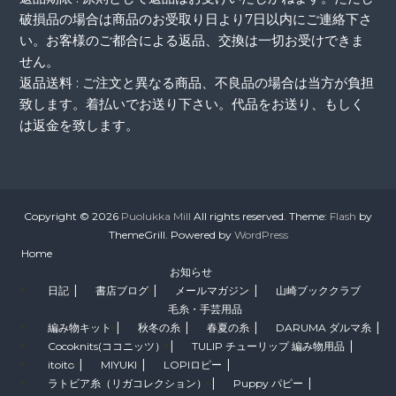
破損品の場合は商品のお受取り日より7日以内にご連絡下さ
い。お客様のご都合による返品、交換は一切お受けできま
せん。
返品送料 : ご注文と異なる商品、不良品の場合は当方が負担
致します。着払いでお送り下さい。代品をお送り、もしく
は返金を致します。
Copyright © 2026
Puolukka Mill
All rights reserved. Theme:
Flash
by
ThemeGrill. Powered by
WordPress
Home
お知らせ
日記
書店ブログ
メールマガジン
山崎ブッククラブ
毛糸・手芸用品
編み物キット
秋冬の糸
春夏の糸
DARUMA ダルマ糸
Cocoknits(ココニッツ）
TULIP チューリップ 編み物用品
itoito
MIYUKI
LOPIロピー
ラトビア糸（リガコレクション）
Puppy パピー