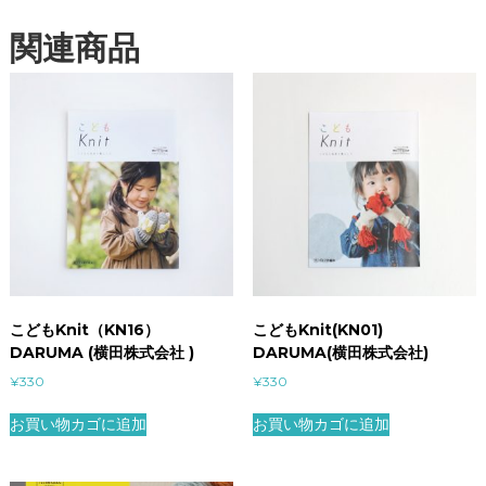
（
関連商品
ア
ノ
ニ
マ
・
ス
タ
ジ
オ
）
個
こどもKnit（KN16）
こどもKnit(KN01)
DARUMA (横田株式会社 )
DARUMA(横田株式会社)
¥
330
¥
330
お買い物カゴに追加
お買い物カゴに追加