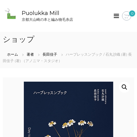
コ
ン
Puolukka Mill
0
テ
京都大山崎の本と編み物毛糸店
ン
ツ
へ
ショップ
ス
キ
ッ
ホーム
著者
長田佳子
ハーブレッスンブック / 石丸沙織 (著) 長
プ
田佳子 (著) （アノニマ・スタジオ）