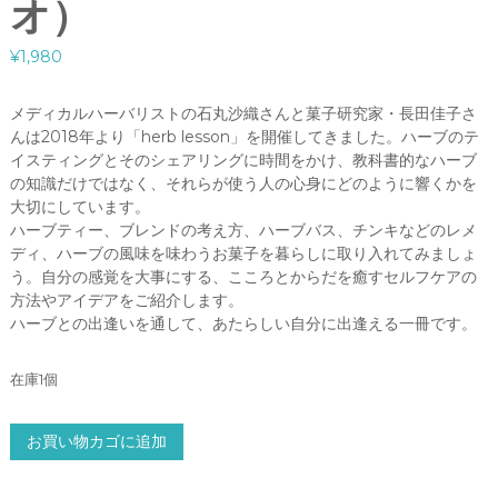
オ）
¥
1,980
メディカルハーバリストの石丸沙織さんと菓子研究家・長田佳子さ
んは2018年より「herb lesson」を開催してきました。ハーブのテ
イスティングとそのシェアリングに時間をかけ、教科書的なハーブ
の知識だけではなく、それらが使う人の心身にどのように響くかを
大切にしています。
ハーブティー、ブレンドの考え方、ハーブバス、チンキなどのレメ
ディ、ハーブの風味を味わうお菓子を暮らしに取り入れてみましょ
う。自分の感覚を大事にする、こころとからだを癒すセルフケアの
方法やアイデアをご紹介します。
ハーブとの出逢いを通して、あたらしい自分に出逢える一冊です。
在庫1個
ハ
お買い物カゴに追加
ー
ブ