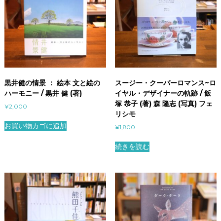
黒井健の情景 ： 絵本 文と絵の
スージー・クーパーロマンス~ロ
ハーモニー / 黒井 健 (著)
イヤル・デザイナーの軌跡 / 飯
塚 恭子 (著) 森 隆志 (写真) フェ
¥
2,000
リシモ
お買い物カゴに追加
¥
1,800
続きを読む