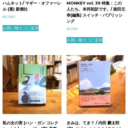
ハムネット/ マギー・オファーレ
MONKEY vol. 39 特集：この
ル (著) 新潮社
人たち、本邦初訳です。/ 柴田元
幸(編集) スイッチ・パブリッシ
¥
3,080
ング
お買い物カゴに追加
¥
1,760
お買い物カゴに追加
私の女の実 (ハン・ガン コレク
きみは、てき？ / 内田 麟太郎