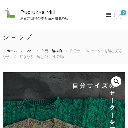
コ
ン
Puolukka Mill
0
テ
京都大山崎の本と編み物毛糸店
ン
ツ
へ
ショップ
ス
キ
ッ
ホーム
Book
手芸・編み物
自分サイズのセーターを編む 好き
プ
なサイズ・好きな糸で編む方法 (小学館)