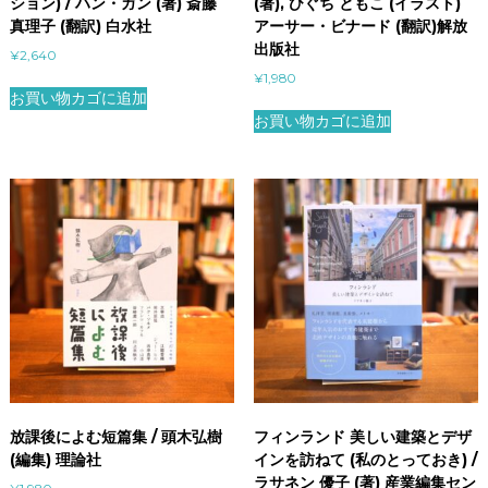
ション) / ハン・ガン (著) 斎藤
(著), ひぐち ともこ (イラスト)
真理子 (翻訳) 白水社
アーサー・ビナード (翻訳)解放
出版社
¥
2,640
¥
1,980
お買い物カゴに追加
お買い物カゴに追加
放課後によむ短篇集 / 頭木弘樹
フィンランド 美しい建築とデザ
(編集) 理論社
インを訪ねて (私のとっておき) /
ラサネン 優子 (著) 産業編集セン