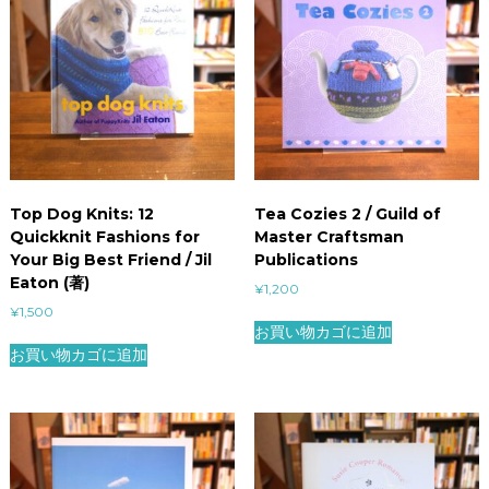
Top Dog Knits: 12
Tea Cozies 2 / Guild of
Quickknit Fashions for
Master Craftsman
Your Big Best Friend / Jil
Publications
Eaton (著)
¥
1,200
¥
1,500
お買い物カゴに追加
お買い物カゴに追加