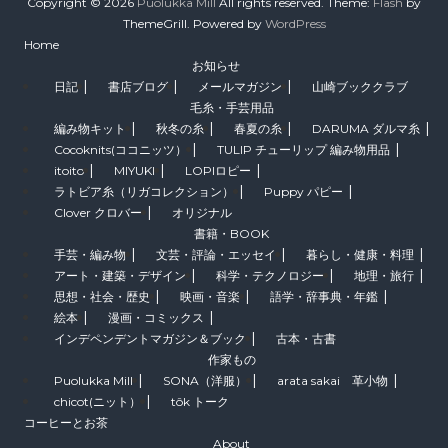
Copyright © 2026
Puolukka Mill
All rights reserved. Theme:
Flash
by
ThemeGrill. Powered by
WordPress
Home
お知らせ
日記
書店ブログ
メールマガジン
山崎ブッククラブ
毛糸・手芸用品
編み物キット
秋冬の糸
春夏の糸
DARUMA ダルマ糸
Cocoknits(ココニッツ）
TULIP チューリップ 編み物用品
itoito
MIYUKI
LOPIロピー
ラトビア糸（リガコレクション）
Puppy パピー
Clover クロバー
オリジナル
書籍・BOOK
手芸・編み物
文芸・評論・エッセイ
暮らし・健康・料理
アート・建築・デザイン
科学・テクノロジー
地理・旅行
思想・社会・歴史
映画・音楽
語学・辞事典・年鑑
絵本
漫画・コミックス
インデペンデントマガジン＆ブック
古本・古書
作家もの
Puolukka Mill
SONA（洋服）
arata sakai 革小物
chicot(ニット）
tôk トーク
コーヒーとお茶
About