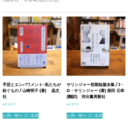
ISBN-13 ‏ : ‎ 978-4093070133
手芸とエンパワメント: 私たちが
サリンジャー初期短篇全集 / J・
紡ぐもの / 山崎明子 (著) 晶文
D・サリンジャー (著) 柴田 元幸
社
(翻訳) 河出書房新社
¥
2,200
¥
2,970
お買い物カゴに追加
お買い物カゴに追加