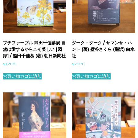
プチファーブル 熊田千佳慕展 自
ダーク・ダーク / サマンサ・ハ
然は愛するからこそ美しい [図
ント (著) 壁谷さくら (翻訳) 白水
録] / 熊田千佳慕 (著) 朝日新聞社
社
¥
1,200
¥
2,970
お買い物カゴに追加
お買い物カゴに追加