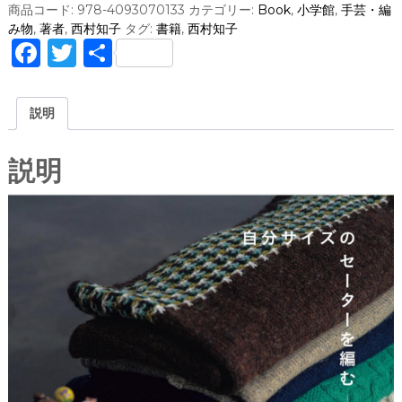
商品コード:
978-4093070133
カテゴリー:
Book
,
小学館
,
手芸・編
み物
,
著者
,
西村知子
タグ:
書籍
,
西村知子
F
T
共
a
w
有
c
it
説明
e
te
b
r
説明
o
o
k