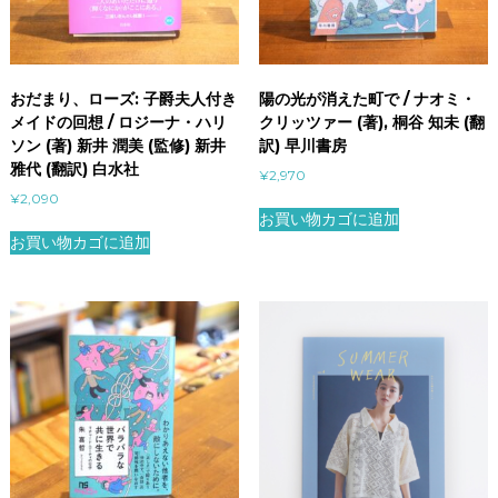
おだまり、ローズ: 子爵夫人付き
陽の光が消えた町で / ナオミ・
メイドの回想 / ロジーナ・ハリ
クリッツァー (著), 桐谷 知未 (翻
ソン (著) 新井 潤美 (監修) 新井
訳) 早川書房
雅代 (翻訳) 白水社
¥
2,970
¥
2,090
お買い物カゴに追加
お買い物カゴに追加