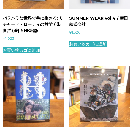
バラバラな世界で共に生きる: リ
SUMMER WEAR vol.4 / 横田
チャード・ローティの哲学 / 朱
株式会社
喜哲 (著) NHK出版
¥
1,320
¥
1,023
お買い物カゴに追加
お買い物カゴに追加