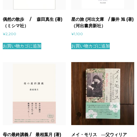
マ
社
）
偶然の散歩 / 森田真生 (著)
星の旅 (河出文庫 / 藤井 旭 (著)
個
（ミシマ社）
（河出書房新社）
¥
2,200
¥
1,100
お買い物カゴに追加
お買い物カゴに追加
母の最終講義 / 最相葉月 (著)
メイ・モリス ―父ウィリア