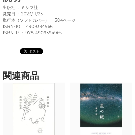
o
て
出版社 ‏ : ‎ ミシマ社
人
o
発売日 ‏ : ‎ 2023/11/23
類
単行本（ソフトカバー） ‏ : ‎ 304ページ
k
学
ISBN-10 ‏ : ‎ 4909394966
と
ISBN-13 ‏ : ‎ 978-4909394965
と
も
に
/
関連商品
猪
瀬
浩
平
(
著
)
（
ミ
シ