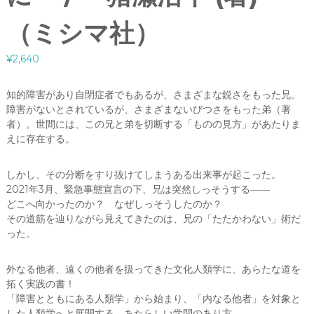
（ミシマ社）
¥
2,640
知的障害があり自閉症者でもあるが、さまざまな鋭さをもった兄。
障害がないとされているが、さまざまないびつさをもった弟（著
者）。世間には、この兄と弟を切断する「ものの見方」があたりま
えに存在する。
しかし、その分断をすり抜けてしまうある出来事が起こった。
2021年3月、緊急事態宣言の下、兄は突然しっそうする――
どこへ向かったのか？ なぜしっそうしたのか？
その道筋を辿りながら見えてきたのは、兄の「たたかわない」術だ
った。
外なる他者、遠くの他者を扱ってきた文化人類学に、あらたな道を
拓く実践の書！
「障害とともにある人類学」から始まり、「内なる他者」を対象と
した人類学へと展開する、あたらしい学問のあり方。