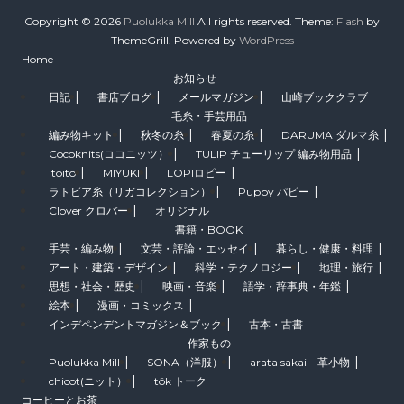
Copyright © 2026
Puolukka Mill
All rights reserved. Theme:
Flash
by
ThemeGrill. Powered by
WordPress
Home
お知らせ
日記
書店ブログ
メールマガジン
山崎ブッククラブ
毛糸・手芸用品
編み物キット
秋冬の糸
春夏の糸
DARUMA ダルマ糸
Cocoknits(ココニッツ）
TULIP チューリップ 編み物用品
itoito
MIYUKI
LOPIロピー
ラトビア糸（リガコレクション）
Puppy パピー
Clover クロバー
オリジナル
書籍・BOOK
手芸・編み物
文芸・評論・エッセイ
暮らし・健康・料理
アート・建築・デザイン
科学・テクノロジー
地理・旅行
思想・社会・歴史
映画・音楽
語学・辞事典・年鑑
絵本
漫画・コミックス
インデペンデントマガジン＆ブック
古本・古書
作家もの
Puolukka Mill
SONA（洋服）
arata sakai 革小物
chicot(ニット）
tôk トーク
コーヒーとお茶