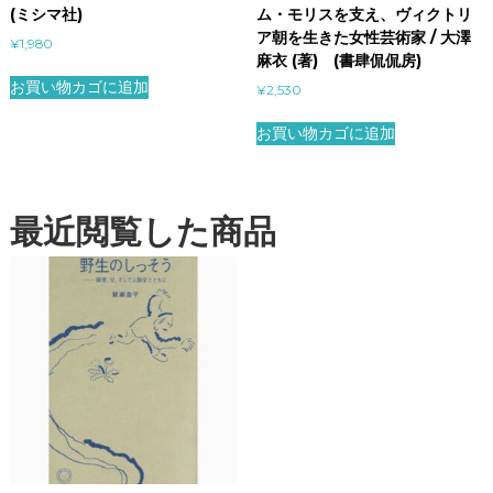
(ミシマ社)
ム・モリスを支え、ヴィクトリ
ア朝を生きた女性芸術家 / 大澤
¥
1,980
麻衣 (著) (書肆侃侃房)
お買い物カゴに追加
¥
2,530
お買い物カゴに追加
最近閲覧した商品