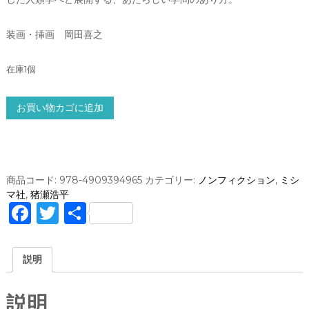
装画・挿画 岡田喜之
在庫1個
野
お買い物カゴに追加
生
の
し
っ
そ
商品コード:
978-4909394965
カテゴリー:
ノンフィクション
,
ミシ
う
マ社
,
猪瀬浩平
F
T
共
障
a
w
有
害
、
c
it
説明
兄
e
te
、
そ
b
r
説明
し