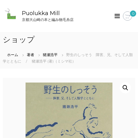
コ
ン
Puolukka Mill
0
テ
京都大山崎の本と編み物毛糸店
ン
ツ
へ
ショップ
ス
キ
ッ
ホーム
著者
猪瀬浩平
野生のしっそう 障害、兄、そして人類
プ
学とともに / 猪瀬浩平 (著)（ミシマ社）