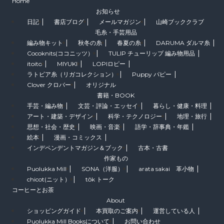
Home
お知らせ
日記
書店ブログ
メールマガジン
山崎ブッククラブ
毛糸・手芸用品
編み物キット
秋冬の糸
春夏の糸
DARUMA ダルマ糸
Cocoknits(ココニッツ）
TULIP チューリップ 編み物用品
itoito
MIYUKI
LOPIロピー
ラトビア糸（リガコレクション）
Puppy パピー
Clover クロバー
オリジナル
書籍・BOOK
手芸・編み物
文芸・評論・エッセイ
暮らし・健康・料理
アート・建築・デザイン
科学・テクノロジー
地理・旅行
思想・社会・歴史
映画・音楽
語学・辞事典・年鑑
絵本
漫画・コミックス
インデペンデントマガジン＆ブック
古本・古書
作家もの
Puolukka Mill
SONA（洋服）
arata sakai 革小物
chicot(ニット）
tôk トーク
コーヒーとお茶
About
ショッピングガイド
本買取のご案内
運営している人
Puolukka Mill Booksについて
お問い合わせ