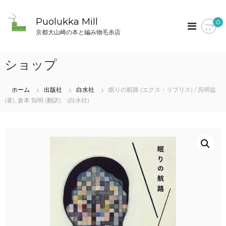
コ
ン
Puolukka Mill
0
テ
京都大山崎の本と編み物毛糸店
ン
ツ
へ
ショップ
ス
キ
ッ
ホーム
出版社
白水社
眠りの航路 (エクス・リブリス) / 呉明益
プ
(著), 倉本 知明 (翻訳) (白水社)