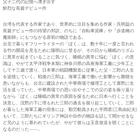
父子二代の記憶へ漕ぎ出す
鮮烈な長篇デビュー作
台湾を代表する作家であり、世界的に注目を集める作家・呉明益の
長篇デビュー作の待望の邦訳。のちに『自転車泥棒』や『歩道橋の
魔術師』にもつながる原初の物語である。
台北で暮らすフリーライターの「ぼく」は、数十年に一度と言われ
る竹の開花を見るために陽明山に登るが、その日から睡眠のリズム
に異常が起きていることに気づく。睡眠の異常に悩む「ぼく」の意
識は、やがて太平洋戦争末期に神奈川県の高座海軍工廠に少年工と
して十三歳で渡り、日本軍の戦闘機製造に従事した父・三郎の人生
を追憶していく。戦後の三郎は、海軍工廠で働いた影響から難聴を
患いながらも、台北に建設された中華商場で修理工として寡黙に生
活を送っていた。中華商場での思い出やそこでの父の姿を振り返り
ながら「ぼく」は睡眠の異常の原因を探るために日本へ行くことを
決意し、沈黙の下に埋もれた三郎の過去を掘り起こしていく。三郎
が暮らした海軍工廠の宿舎には、勤労動員された平岡君(三島由紀夫)
もいて、三郎たちにギリシア神話や自作の物語を話して聞かせるな
ど兄のように慕われていたが、やがて彼らは玉音放送を聴くことに
なるのだった――。