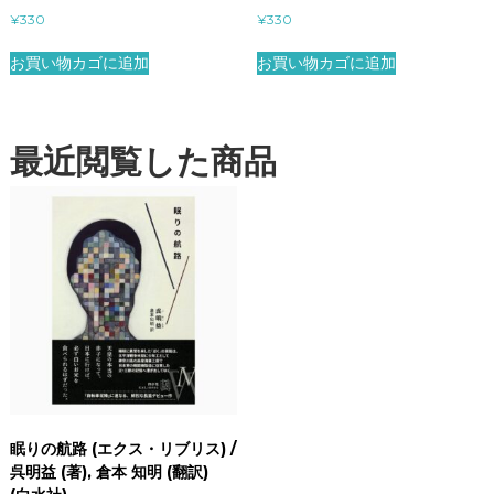
¥
330
¥
330
お買い物カゴに追加
お買い物カゴに追加
最近閲覧した商品
眠りの航路 (エクス・リブリス) /
呉明益 (著), 倉本 知明 (翻訳)