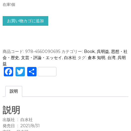
在庫1個
眠
お買い物カゴに追加
り
の
航
路
(
商品コード:
978-4560090695
カテゴリー:
Book
,
呉明益
,
思想・社
エ
会・歴史
,
文芸・評論・エッセイ
,
白水社
タグ:
倉本 知明
,
台湾
,
呉明
ク
益
ス
F
T
共
・
a
w
有
リ
ブ
c
it
説明
リ
e
te
ス
)
b
r
説明
/
o
呉
出版社 ‏ : ‎ 白水社
明
o
発売日 ‏ : ‎ 2021/8/31
益