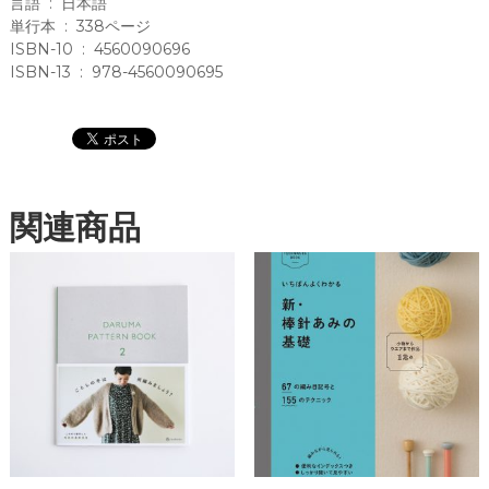
言語 ‏ : ‎ 日本語
k
(
単行本 ‏ : ‎ 338ページ
著
ISBN-10 ‏ : ‎ 4560090696
)
ISBN-13 ‏ : ‎ 978-4560090695
,
倉
本
知
明
(
関連商品
翻
訳
)
(
白
水
社
)
個