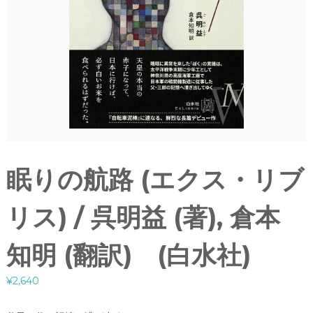
眠りの航路 (エクス・リブ
リス) / 呉明益 (著), 倉本
知明 (翻訳) (白水社)
¥
2,640