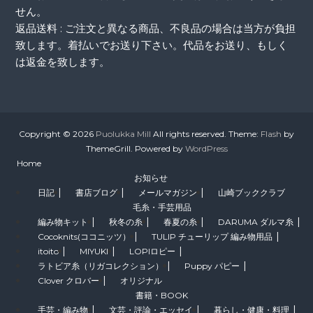
せん。
返品送料 : ご注文と異なる商品、不良品の場合は当方が負担
致します。着払いでお送り下さい。代品をお送り、もしく
は返金を致します。
Copyright © 2026
Puolukka Mill
All rights reserved. Theme:
Flash
by
ThemeGrill. Powered by
WordPress
Home
お知らせ
日記
書店ブログ
メールマガジン
山崎ブッククラブ
毛糸・手芸用品
編み物キット
秋冬の糸
春夏の糸
DARUMA ダルマ糸
Cocoknits(ココニッツ）
TULIP チューリップ 編み物用品
itoito
MIYUKI
LOPIロピー
ラトビア糸（リガコレクション）
Puppy パピー
Clover クロバー
オリジナル
書籍・BOOK
手芸・編み物
文芸・評論・エッセイ
暮らし・健康・料理