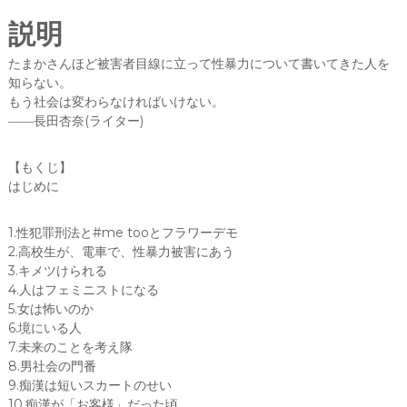
e
te
b
r
説明
/
o
小
たまかさんほど被害者目線に立って性暴力について書いてきた人を
川
o
知らない。
た
もう社会は変わらなければいけない。
k
ま
――長田杏奈(ライター)
か
(
【もくじ】
著
はじめに
)
（
亜
1.性犯罪刑法と#me tooとフラワーデモ
紀
2.高校生が、電車で、性暴力被害にあう
書
3.キメツけられる
房
4.人はフェミニストになる
）
5.女は怖いのか
個
6.境にいる人
7.未来のことを考え隊
8.男社会の門番
9.痴漢は短いスカートのせい
10.痴漢が「お客様」だった頃