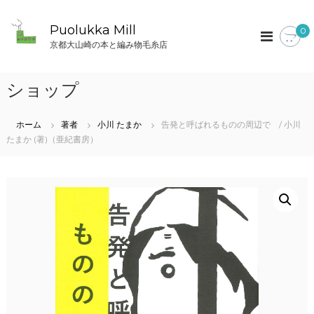
コ
ン
Puolukka Mill
0
テ
京都大山崎の本と編み物毛糸店
ン
ツ
へ
ショップ
ス
キ
ッ
ホーム
著者
小川 たまか
告発と呼ばれるものの周辺で / 小川
プ
たまか (著)（亜紀書房）