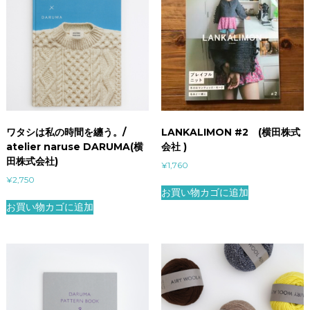
ワタシは私の時間を纏う。/
LANKALIMON #2 (横田株式
atelier naruse DARUMA(横
会社 )
田株式会社)
¥
1,760
¥
2,750
お買い物カゴに追加
お買い物カゴに追加