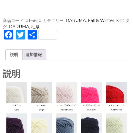
b
o
u
商品コード:
01-5810
カテゴリー:
DARUMA
,
Fall & Winter
,
knit
タ
i
グ:
DARUMA
,
毛糸
l
F
T
共
l
a
w
有
e
t
c
it
説明
追加情報
M
e
te
e
r
b
r
説明
i
o
n
o
o
W
k
o
o
l
(
ラ
ン