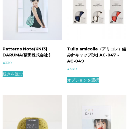
Patterns Note(KN13)
Tulip amicolle（アミコレ）編
DARUMA(横田株式会社 )
み針キャップ(大) AC-047～
AC-049
¥
330
¥
440
続きを読む
オプションを選択