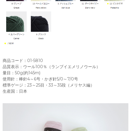
ブ
イ
エ
メ
リ
ノ
ウ
ー
ル
)
商品コード：01-5810
D
品質表示：ウール100％（ランブイエメリノウール）
A
量目：50g(約145m)
R
使用針：棒針4～6号・かぎ針5/0～7/0号
U
標準ゲージ：23～25目・33～35段（メリヤス編）
M
生産国：日本
A
(
横
田
株
式