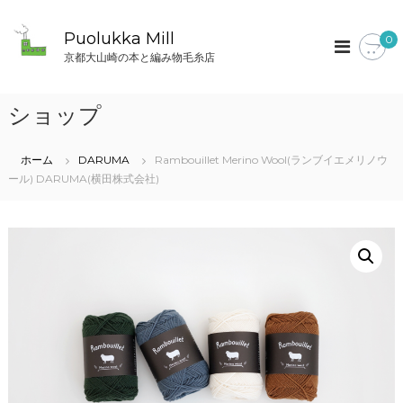
コ
ン
Puolukka Mill
0
テ
京都大山崎の本と編み物毛糸店
ン
ツ
へ
ショップ
ス
キ
ッ
ホーム
DARUMA
Rambouillet Merino Wool(ランブイエメリノウ
プ
ール) DARUMA(横田株式会社)