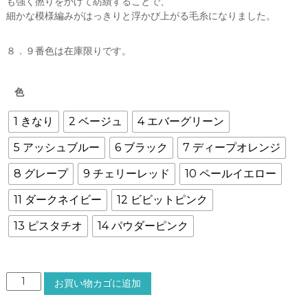
も強く撚りをかけて紡績することで、
細かな模様編みがはっきりと浮かび上がる毛糸になりました。
８．９番色は在庫限りです。
色
1 きなり
2 ベージュ
4 エバーグリーン
5 アッシュブルー
6 ブラック
7 ディープオレンジ
8 グレープ
9 チェリーレッド
10 ペールイエロー
11 ダークネイビー
12 ビビットピンク
13 ピスタチオ
14 パウダーピンク
R
お買い物カゴに追加
a
m