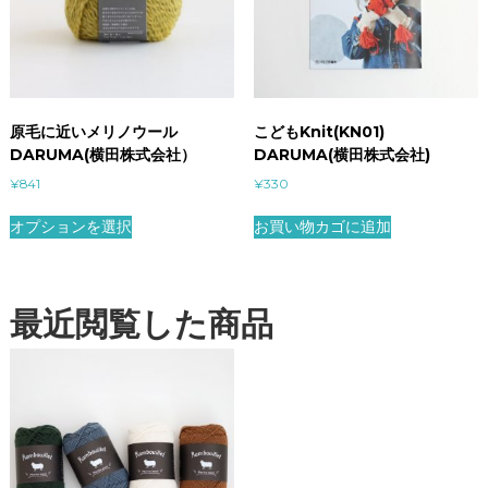
原毛に近いメリノウール
こどもKnit(KN01)
DARUMA(横田株式会社）
DARUMA(横田株式会社)
¥
841
¥
330
オプションを選択
お買い物カゴに追加
最近閲覧した商品