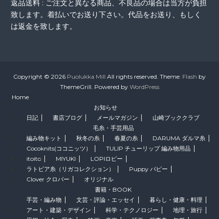
返品送料 : ご注文と異なる商品、不良品の場合は当方が負担
致します。着払いでお送り下さい。代品をお送り、もしく
は返金を致します。
Copyright © 2026
Puolukka Mill
All rights reserved. Theme:
Flash
by
ThemeGrill. Powered by
WordPress
Home
お知らせ
日記
書店ブログ
メールマガジン
山崎ブッククラブ
毛糸・手芸用品
編み物キット
秋冬の糸
春夏の糸
DARUMA ダルマ糸
Cocoknits(ココニッツ）
TULIP チューリップ 編み物用品
itoito
MIYUKI
LOPIロピー
ラトビア糸（リガコレクション）
Puppy パピー
Clover クロバー
オリジナル
書籍・BOOK
手芸・編み物
文芸・評論・エッセイ
暮らし・健康・料理
アート・建築・デザイン
科学・テクノロジー
地理・旅行