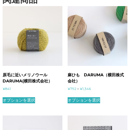
原毛に近いメリノウール
麻ひも DARUMA（横田株式
DARUMA(横田株式会社）
会社）
¥
841
¥
792
–
¥
1,346
オプションを選択
オプションを選択