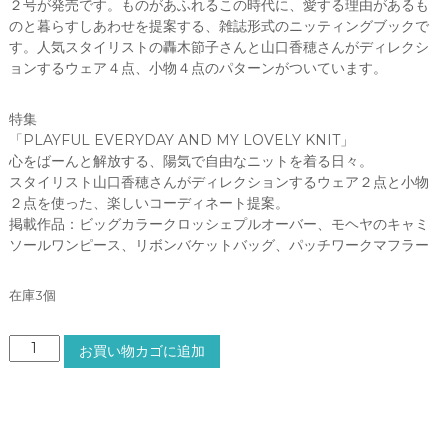
２号が発売です。ものがあふれるこの時代に、愛する理由があるも
のと暮らすしあわせを提案する、雑誌形式のニッティングブックで
す。人気スタイリストの轟木節子さんと山口香穂さんがディレクシ
ョンするウェア４点、小物４点のパターンがついています。
特集
「PLAYFUL EVERYDAY AND MY LOVELY KNIT」
心をばーんと解放する、陽気で自由なニットを着る日々。
スタイリスト山口香穂さんがディレクションするウェア２点と小物
２点を使った、楽しいコーディネート提案。
掲載作品：ビッグカラークロッシェプルオーバー、モヘヤのキャミ
ソールワンピース、リボンバケットバッグ、パッチワークマフラー
在庫3個
L
お買い物カゴに追加
A
N
K
A