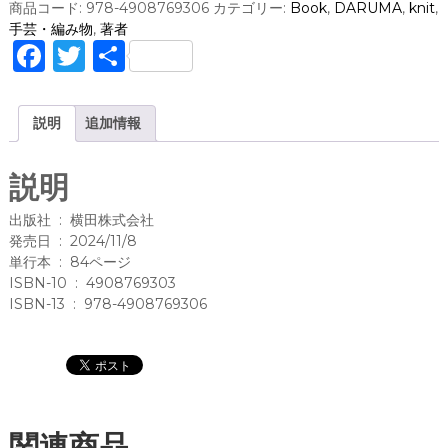
L
商品コード:
978-4908769306
カテゴリー:
Book
,
DARUMA
,
knit
,
I
手芸・編み物
,
著者
M
F
T
共
O
a
w
有
N
#
c
it
説明
追加情報
2
e
te
(
b
r
説明
横
o
田
出版社 ‏ : ‎ 横田株式会社
株
o
発売日 ‏ : ‎ 2024/11/8
式
単行本 ‏ : ‎ 84ページ
k
会
ISBN-10 ‏ : ‎ 4908769303
社
ISBN-13 ‏ : ‎ 978-4908769306
)
個
関連商品