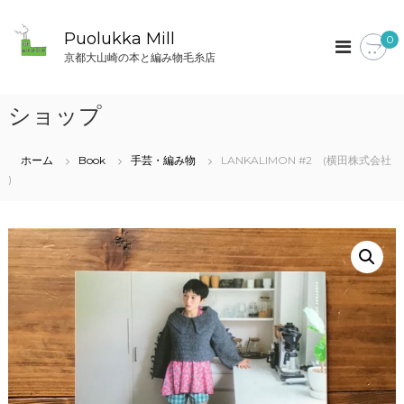
コ
ン
Puolukka Mill
0
テ
京都大山崎の本と編み物毛糸店
ン
ツ
へ
ショップ
ス
キ
ッ
ホーム
Book
手芸・編み物
LANKALIMON #2 (横田株式会社
プ
)