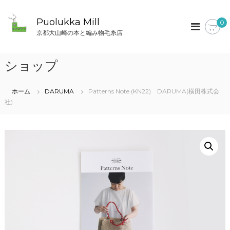
コ
ン
Puolukka Mill
0
テ
京都大山崎の本と編み物毛糸店
ン
ツ
へ
ショップ
ス
キ
ッ
ホーム
DARUMA
Patterns Note (KN22) DARUMA(横田株式会
プ
社)