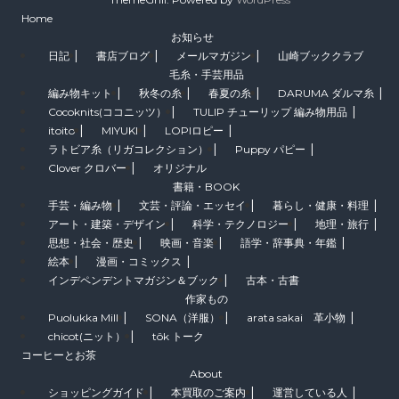
Home
お知らせ
日記
書店ブログ
メールマガジン
山崎ブッククラブ
毛糸・手芸用品
編み物キット
秋冬の糸
春夏の糸
DARUMA ダルマ糸
Cocoknits(ココニッツ）
TULIP チューリップ 編み物用品
itoito
MIYUKI
LOPIロピー
ラトビア糸（リガコレクション）
Puppy パピー
Clover クロバー
オリジナル
書籍・BOOK
手芸・編み物
文芸・評論・エッセイ
暮らし・健康・料理
アート・建築・デザイン
科学・テクノロジー
地理・旅行
思想・社会・歴史
映画・音楽
語学・辞事典・年鑑
絵本
漫画・コミックス
インデペンデントマガジン＆ブック
古本・古書
作家もの
Puolukka Mill
SONA（洋服）
arata sakai 革小物
chicot(ニット）
tôk トーク
コーヒーとお茶
About
ショッピングガイド
本買取のご案内
運営している人