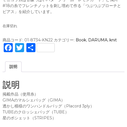
#18の糸でフレンチノットを刺し埋めて作る「つぶつぶブローチと
ピアス」を紹介しています。
在庫切れ
商品コード:
01-8734-KN22
カテゴリー:
Book
,
DARUMA
,
knit
F
T
共
a
w
有
c
it
説明
e
te
b
r
説明
o
掲載作品（使用糸）
o
GIMAのマルシェバッグ（GIMA）
透かし模様のワンハンドルバッグ（Placord 3ply）
k
TUBEのクロッシェバッグ（TUBE）
星のポシェット（STRIPES）