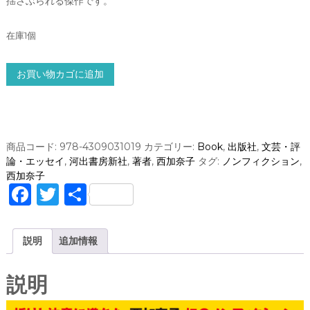
揺さぶられる傑作です。
在庫1個
く
お買い物カゴに追加
も
を
さ
が
す
商品コード:
978-4309031019
カテゴリー:
Book
,
出版社
,
文芸・評
/
論・エッセイ
,
河出書房新社
,
著者
,
西加奈子
タグ:
ノンフィクション
,
西
西加奈子
加
F
T
共
奈
a
w
有
子
c
it
説明
追加情報
(
e
te
河
出
b
r
説明
書
o
房