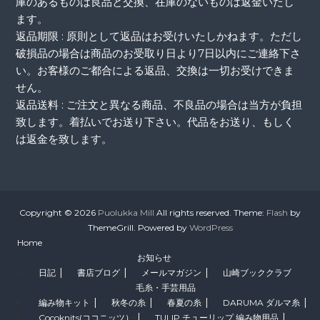
庫のあるものは良品と交換、在庫のないものは返金いたし
ます。
返品期限 : 原則として返品はお受けいたしかねます。ただし
破損品の場合は商品のお受取り日より7日以内にご連絡下さ
い。お客様のご都合による返品、交換は一切お受けできま
せん。
返品送料 : ご注文と異なる商品、不良品の場合は当方が負担
致します。着払いでお送り下さい。代品をお送り、もしく
は返金を致します。
Copyright © 2026
Puolukka Mill
All rights reserved. Theme:
Flash
by
ThemeGrill. Powered by
WordPress
Home
お知らせ
日記
書店ブログ
メールマガジン
山崎ブッククラブ
毛糸・手芸用品
編み物キット
秋冬の糸
春夏の糸
DARUMA ダルマ糸
Cocoknits(ココニッツ）
TULIP チューリップ 編み物用品