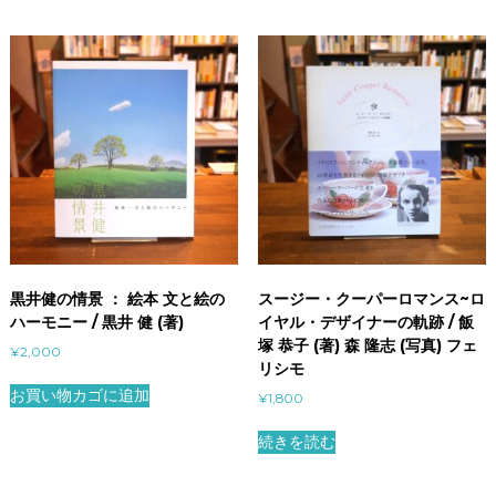
黒井健の情景 ： 絵本 文と絵の
スージー・クーパーロマンス~ロ
ハーモニー / 黒井 健 (著)
イヤル・デザイナーの軌跡 / 飯
塚 恭子 (著) 森 隆志 (写真) フェ
¥
2,000
リシモ
お買い物カゴに追加
¥
1,800
続きを読む