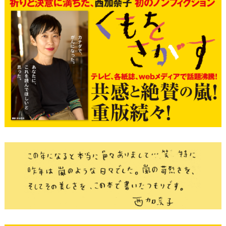
新
o
社
k
)
個