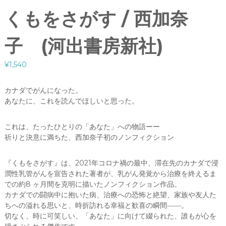
くもをさがす / 西加奈
子 (河出書房新社)
¥
1,540
カナダでがんになった。
あなたに、これを読んでほしいと思った。
これは、たったひとりの「あなた」への物語ーー
祈りと決意に満ちた、西加奈子初のノンフィクション
『くもをさがす』は、2021年コロナ禍の最中、滞在先のカナダで浸
潤性乳管がんを宣告された著者が、乳がん発覚から治療を終えるま
での約8 ヶ月間を克明に描いたノンフィクション作品。
カナダでの闘病中に抱いた病、治療への恐怖と絶望、家族や友人た
ちへの溢れる思いと、時折訪れる幸福と歓喜の瞬間――。
切なく、時に可笑しい、「あなた」に向けて綴られた、誰もが心を