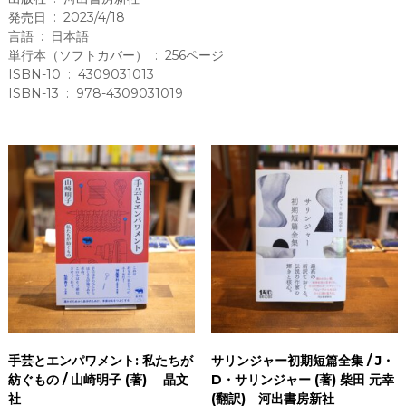
発売日 ‏ : ‎ 2023/4/18
言語 ‏ : ‎ 日本語
単行本（ソフトカバー） ‏ : ‎ 256ページ
ISBN-10 ‏ : ‎ 4309031013
ISBN-13 ‏ : ‎ 978-4309031019
手芸とエンパワメント: 私たちが
サリンジャー初期短篇全集 / J・
紡ぐもの / 山崎明子 (著) 晶文
D・サリンジャー (著) 柴田 元幸
社
(翻訳) 河出書房新社