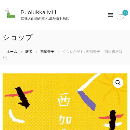
コ
ン
Puolukka Mill
0
テ
京都大山崎の本と編み物毛糸店
ン
ツ
へ
ショップ
ス
キ
ッ
ホーム
著者
西加奈子
くもをさがす / 西加奈子 (河出書房新
プ
社)