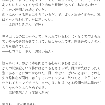
あまりにもまっすぐな精神と肉体と視線があって、私はその神々し
さにただ圧倒され続けていた。
西さんの生きる世界に生きているだけで、彼女と出会う前から、私
はずっと救われていたに違いない。
――金原ひとみさん（作家）
剥き出しなのにつややかで、奪われているわけじゃなくて与えられ
ているものを知らせてくれて、眩しかったです。関西弁のカナダ人
たちも最高でした。
――ヒコロヒーさん（お笑い芸人）
読み終わり、静かに本を閉じても心がわさわさと迷う。
がんの闘病記という枠にはとてもおさまらず、目指す先はまったく
別にあることに気づかされた一冊。幸せいっぱいのときに、それを
失う恐怖心が同時に存在するパラドックスに気づくと、上手くいっ
たとしてもイマイチでも、自分なりに納得できる瞬間の積み重ねが
人生なのだとあらためて知る。
――高尾美穂さん（産婦人科医）
出版社 ‏ : ‎ 河出書房新社