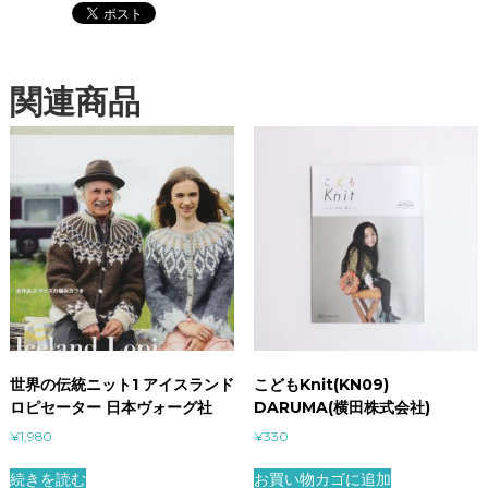
関連商品
世界の伝統ニット1 アイスランド
こどもKnit(KN09)
ロピセーター 日本ヴォーグ社
DARUMA(横田株式会社)
¥
1,980
¥
330
続きを読む
お買い物カゴに追加