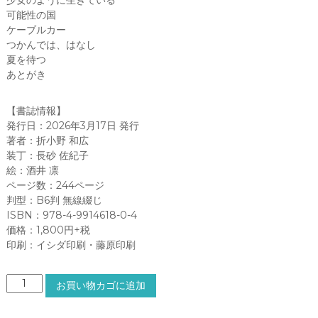
可能性の国
ケーブルカー
つかんでは、はなし
夏を待つ
あとがき
【書誌情報】
発行日：2026年3月17日 発行
著者：折小野 和広
装丁：長砂 佐紀子
絵：酒井 凛
ページ数：244ページ
判型：B6判 無線綴じ
ISBN：978-4-9914618-0-4
価格：1,800円+税
印刷：イシダ印刷・藤原印刷
夏
お買い物カゴに追加
を
待