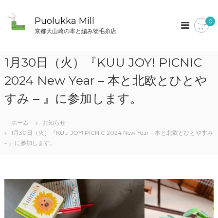
コ
ン
Puolukka Mill
0
テ
京都大山崎の本と編み物毛糸店
ン
ツ
へ
1月30日（火）『KUU JOY! PICNIC
ス
キ
2024 New Year – 本と北欧とひとや
ッ
すみ – 』に参加します。
プ
ホーム
お知らせ
1月30日（火）『KUU JOY! PICNIC 2024 New Year – 本と北欧とひとやすみ
– 』に参加します。