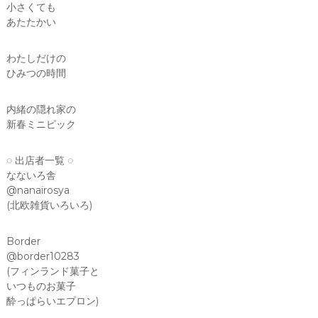
小さくても
あたたかい
わたしだけの
ひみつの時間
内緒の隠れ家の
新春ミニピック
◌ 出店者一覧 ◌
なないろ舎
@nanairosya
(北欧雑貨いろいろ)
Border
@border10283
(フィンランド菓子と
いつものお菓子
酔っぱらいエプロン)