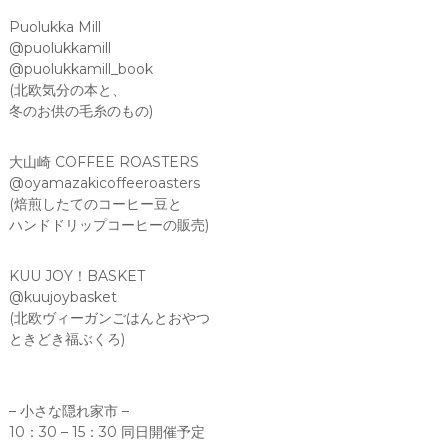
Puolukka Mill
@puolukkamill
@puolukkamill_book
(北欧気分の本と、
冬のお供の毛糸のもの)
大山崎 COFFEE ROASTERS
@oyamazakicoffeeroasters
(焙煎したてのコーヒー豆と
ハンドドリップコーヒーの販売)
KUU JOY！BASKET
@kuujoybasket
(北欧ヴィーガンごはんとおやつ
ときどき福ぶくろ)
– 小さな隠れ家市 –
10：30 – 15：30 同日開催予定