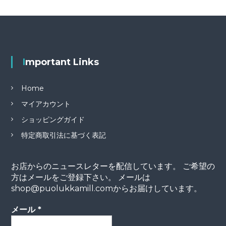
k
ナ
ビ
ゲ
Important Links
ー
Home
シ
マイアカウント
ショッピングガイド
ョ
特定商取引法に基づく表記
ン
お店からのニュースレターを配信しています。 ご希望の
方はメールをご登録下さい。 メールは
shop@puolukkamill.comからお届けしています。
メール
*