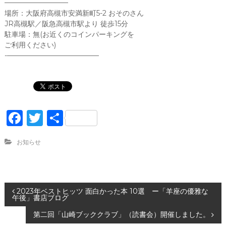
—————————
場所：大阪府高槻市安満新町5-2 おそのさん
JR高槻駅／阪急高槻市駅より 徒歩15分
駐車場：無(お近くのコインパーキングを
ご利用ください)
-—————————————
F
T
共
a
w
有
お知らせ
c
it
e
te
b
r
投
2023年ベストヒッツ 面白かった本 10選 ー「羊座の優雅な
o
午後」書店ブログ
o
稿
第二回「山崎ブッククラブ」（読書会）開催しました。