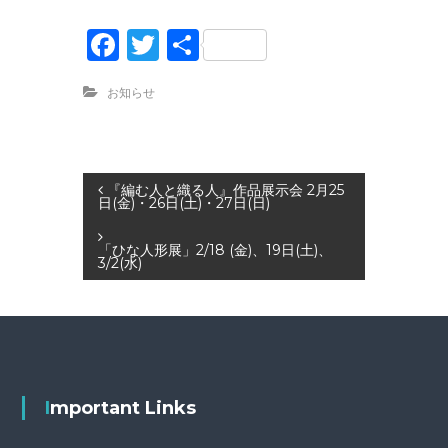
F
T
共
a
w
有
お知らせ
c
it
e
te
b
r
投
『編む人と織る人』作品展示会 2月25
o
日(金)・26日(土)・27日(日)
o
稿
「ひな人形展」2/18 (金)、19日(土)、
k
3/2(水)
ナ
ビ
ゲ
Important Links
ー