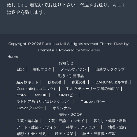
致します。着払いでお送り下さい。代品をお送り、もしく
は返金を致します。
Copyright © 2026
Puolukka Mill
All rights reserved. Theme:
Flash
by
ThemeGrill. Powered by
WordPress
Home
お知らせ
日記
書店ブログ
メールマガジン
山崎ブッククラブ
毛糸・手芸用品
編み物キット
秋冬の糸
春夏の糸
DARUMA ダルマ糸
Cocoknits(ココニッツ）
TULIP チューリップ 編み物用品
itoito
MIYUKI
LOPIロピー
ラトビア糸（リガコレクション）
Puppy パピー
Clover クロバー
オリジナル
書籍・BOOK
手芸・編み物
文芸・評論・エッセイ
暮らし・健康・料理
アート・建築・デザイン
科学・テクノロジー
地理・旅行
思想・社会・歴史
映画・音楽
語学・辞事典・年鑑