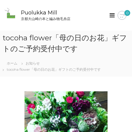
コ
ン
Puolukka Mill
0
テ
京都大山崎の本と編み物毛糸店
ン
ツ
へ
tocoha flower「母の日のお花」ギフ
ス
キ
トのご予約受付中です
ッ
プ
ホーム
お知らせ
tocoha flower「母の日のお花」ギフトのご予約受付中です