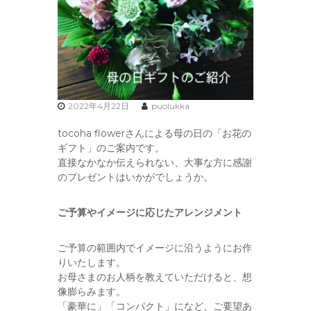
2022年4月22日
puolukka
tocoha flowerさんによる母の日の「お花の
ギフト」のご案内です。
直接なかなか伝えられない、大事な方に感謝
のプレゼントはいかがでしょうか。
ご予算やイメージに応じたアレンジメント
ご予算の範囲内でイメージに沿うようにお作
りいたします。
お母さまのお人柄を教えていただけると、想
像膨らみます。
「豪華に」「コンパクト」になど、ご要望あ