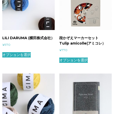
LILI DARUMA (横田株式会社）
段かぞえマーカーセット
Tulip amicolle(アミコレ）
¥
970
¥
770
オプションを選択
オプションを選択