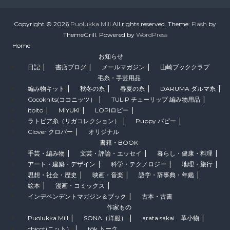
Copyright © 2026
Puolukka Mill
All rights reserved. Theme:
Flash
by
ThemeGrill. Powered by
WordPress
Home
お知らせ
日記
書店ブログ
メールマガジン
山崎ブッククラブ
毛糸・手芸用品
編み物キット
秋冬の糸
春夏の糸
DARUMA ダルマ糸
Cocoknits(ココニッツ）
TULIP チューリップ 編み物用品
itoito
MIYUKI
LOPIロピー
ラトビア糸（リガコレクション）
Puppy パピー
Clover クロバー
オリジナル
書籍・BOOK
手芸・編み物
文芸・評論・エッセイ
暮らし・健康・料理
アート・建築・デザイン
科学・テクノロジー
地理・旅行
思想・社会・歴史
映画・音楽
語学・辞事典・年鑑
絵本
漫画・コミックス
インデペンデントマガジン＆ブック
古本・古書
作家もの
Puolukka Mill
SONA（洋服）
arata sakai 革小物
chicot(ニット）
tôk トーク