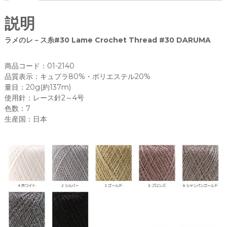
e
te
A
R
b
r
説明
U
o
M
ラメのレ－ス糸#30 Lame Crochet Thread #30 DARUMA
A
o
(
k
商品コード：01-2140
横
品質表示：キュプラ80%・ポリエステル20%
田
量目：20g(約137m)
株
使用針：レース針2～4号
式
色数：7
会
生産国：日本
社
）
個