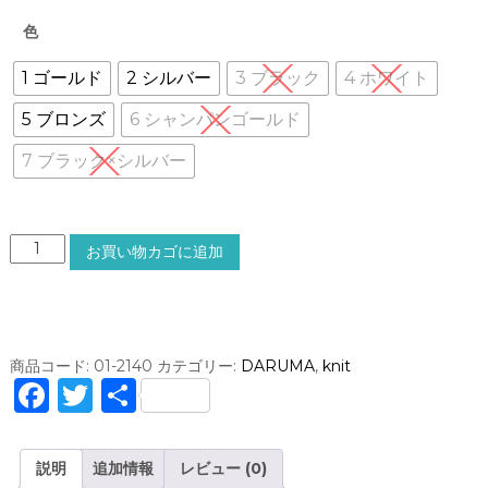
色
1 ゴールド
2 シルバー
3 ブラック
4 ホワイト
5 ブロンズ
6 シャンパンゴールド
7 ブラック×シルバー
ラ
お買い物カゴに追加
メ
の
レ
－
ス
商品コード:
01-2140
カテゴリー:
DARUMA
,
knit
糸
F
T
共
#
a
w
有
3
0
c
it
説明
追加情報
レビュー (0)
D