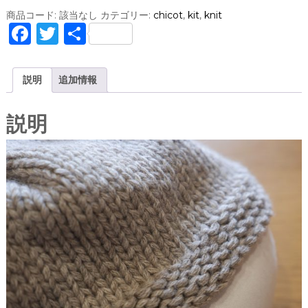
ロ
商品コード:
該当なし
カテゴリー:
chicot
,
kit
,
knit
ー
F
T
共
ゲ
a
w
有
ー
ジ
c
it
説明
追加情報
キ
e
te
ャ
ッ
b
r
説明
プ
o
【
編
o
み
k
物
キ
ッ
ト
】
c
h
i
c