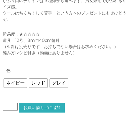
かぶり口のデザインは３種類から選べます。男女兼用でかぶれるサ
イズ感。
ウールはちくちくして苦手、という方へのプレゼントにもぜひどう
ぞ。
難易度：★☆☆☆☆
道具：12号、8mm40cm輪針
（※針は別売りです、お持ちでない場合はお求めください。）
編み方レシピ付き（動画はありません）
色
ネイビー
レッド
グレイ
カ
お買い物カゴに追加
シ
ミ
ヤ
の