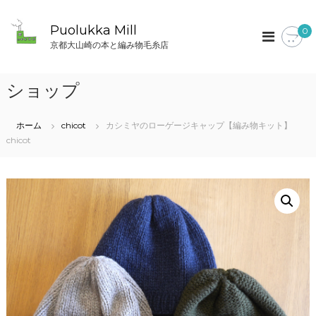
コ
ン
Puolukka Mill
0
テ
京都大山崎の本と編み物毛糸店
ン
ツ
へ
ショップ
ス
キ
ッ
ホーム
chicot
カシミヤのローゲージキャップ【編み物キット】
プ
chicot