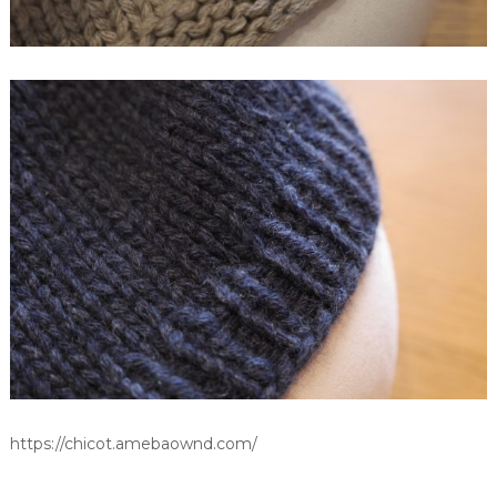
o
t
個
https://chicot.amebaownd.com/