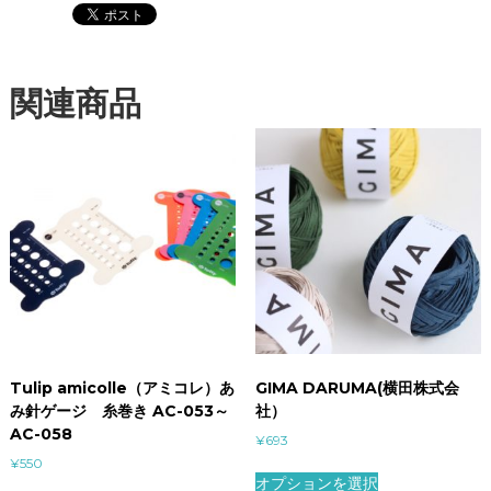
関連商品
Tulip amicolle（アミコレ）あ
GIMA DARUMA(横田株式会
み針ゲージ 糸巻き AC-053～
社）
AC-058
¥
693
¥
550
オプションを選択