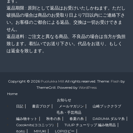
ます。
返品期限 : 原則として返品はお受けいたしかねます。ただし
破損品の場合は商品のお受取り日より7日以内にご連絡下さ
い。お客様のご都合による返品、交換は一切お受けできま
せん。
返品送料 : ご注文と異なる商品、不良品の場合は当方が負担
致します。着払いでお送り下さい。代品をお送り、もしく
は返金を致します。
Copyright © 2026
Puolukka Mill
All rights reserved. Theme:
Flash
by
ThemeGrill. Powered by
WordPress
Home
お知らせ
日記
書店ブログ
メールマガジン
山崎ブッククラブ
毛糸・手芸用品
編み物キット
秋冬の糸
春夏の糸
DARUMA ダルマ糸
Cocoknits(ココニッツ）
TULIP チューリップ 編み物用品
itoito
MIYUKI
LOPIロピー