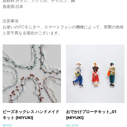
原材料:ガラス、アクリル、ナイロン、鋼
I
原産国:日本
Y
U
注意事項
K
お使いのPCモニター、スマートフォンの機種によって、実際の色味
I
と若干異なる場合がございます。
)
個
ビーズネックレス ハンドメイド
おでかけブローチキット_01
キット (MIYUKI)
(MIYUKI)
¥
900
¥
2,200