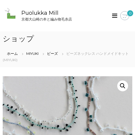
コ
ン
Puolukka Mill
0
テ
京都大山崎の本と編み物毛糸店
ン
ツ
へ
ショップ
ス
キ
ッ
ホーム
MIYUKI
ビーズ
ビーズネックレス ハンドメイドキット
プ
(MIYUKI)