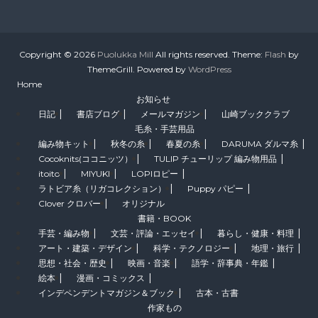
Copyright © 2026
Puolukka Mill
All rights reserved. Theme:
Flash
by
ThemeGrill. Powered by
WordPress
Home
お知らせ
日記
書店ブログ
メールマガジン
山崎ブッククラブ
毛糸・手芸用品
編み物キット
秋冬の糸
春夏の糸
DARUMA ダルマ糸
Cocoknits(ココニッツ）
TULIP チューリップ 編み物用品
itoito
MIYUKI
LOPIロピー
ラトビア糸（リガコレクション）
Puppy パピー
Clover クロバー
オリジナル
書籍・BOOK
手芸・編み物
文芸・評論・エッセイ
暮らし・健康・料理
アート・建築・デザイン
科学・テクノロジー
地理・旅行
思想・社会・歴史
映画・音楽
語学・辞事典・年鑑
絵本
漫画・コミックス
インデペンデントマガジン＆ブック
古本・古書
作家もの