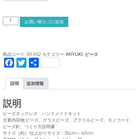
ビ
お買い物カゴに追加
ー
ズ
ネ
ッ
ク
商品コード:
BFK62
カテゴリー:
MIYUKI
,
ビーズ
レ
F
T
共
ス
a
w
有
ハ
ン
c
it
説明
追加情報
ド
e
te
メ
イ
b
r
説明
ド
o
キ
ビーズネックレス ハンドメイドキット
ッ
o
主要内容物:ビーズ、グラスビーズ、アクリルビーズ、モノコード、
ト
ビーズ針、つくり方説明書
k
(
サイズ（約）:仕上がりサイズ：36cm～43cm
M