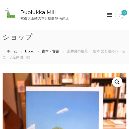
コ
ン
Puolukka Mill
0
テ
京都大山崎の本と編み物毛糸店
ン
ツ
へ
ショップ
ス
キ
ッ
ホーム
Book
古本・古書
黒井健の情景 ： 絵本 文と絵のハーモ
プ
ニー / 黒井 健 (著)