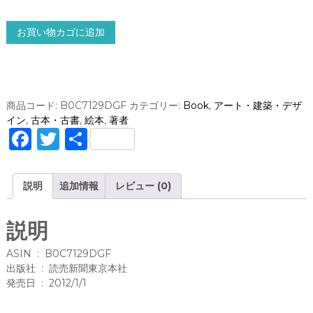
黒
お買い物カゴに追加
井
健
の
情
景
商品コード:
B0C7129DGF
カテゴリー:
Book
,
アート・建築・デザ
：
イン
,
古本・古書
,
絵本
,
著者
絵
F
T
共
本
a
w
有
文
と
c
it
説明
追加情報
レビュー (0)
絵
e
te
の
ハ
b
r
説明
ー
o
モ
ASIN ‏ : ‎ B0C7129DGF
ニ
o
出版社 ‏ : ‎ 読売新聞東京本社
ー
発売日 ‏ : ‎ 2012/1/1
k
/
黒