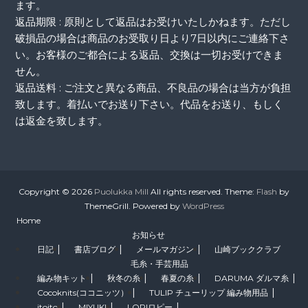
ます。
返品期限 : 原則として返品はお受けいたしかねます。ただし
破損品の場合は商品のお受取り日より7日以内にご連絡下さ
い。お客様のご都合による返品、交換は一切お受けできま
せん。
返品送料 : ご注文と異なる商品、不良品の場合は当方が負担
致します。着払いでお送り下さい。代品をお送り、もしく
は返金を致します。
Copyright © 2026
Puolukka Mill
All rights reserved. Theme:
Flash
by
ThemeGrill. Powered by
WordPress
Home
お知らせ
日記
書店ブログ
メールマガジン
山崎ブッククラブ
毛糸・手芸用品
編み物キット
秋冬の糸
春夏の糸
DARUMA ダルマ糸
Cocoknits(ココニッツ）
TULIP チューリップ 編み物用品
itoito
MIYUKI
LOPIロピー