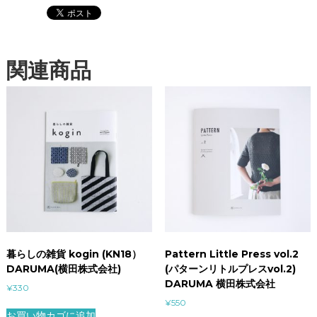
井
健
(
著
関連商品
)
個
暮らしの雑貨 kogin (KN18）
Pattern Little Press vol.2
DARUMA(横田株式会社)
(パターンリトルプレスvol.2)
DARUMA 横田株式会社
¥
330
¥
550
お買い物カゴに追加