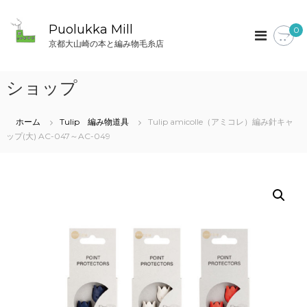
コ
ン
Puolukka Mill
0
テ
京都大山崎の本と編み物毛糸店
ン
ツ
へ
ショップ
ス
キ
ッ
ホーム
Tulip 編み物道具
Tulip amicolle（アミコレ）編み針キャ
プ
ップ(大) AC-047～AC-049