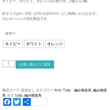
ネイビー、ホワイト、オレンジの3色です。2個入り3種。
針サイズは6～15号（3.90-6.60mm）にご利用いただけます。
※レターパック対応商品です。
カラー
ネイビー
ホワイト
オレンジ
T
お買い物カゴに追加
u
l
i
p
a
商品コード:
該当なし
カテゴリー:
knit
,
Tulip 編み物道具
,
編み物道
m
具
タグ:
tulip
,
編み物道具
i
F
T
共
c
a
w
有
o