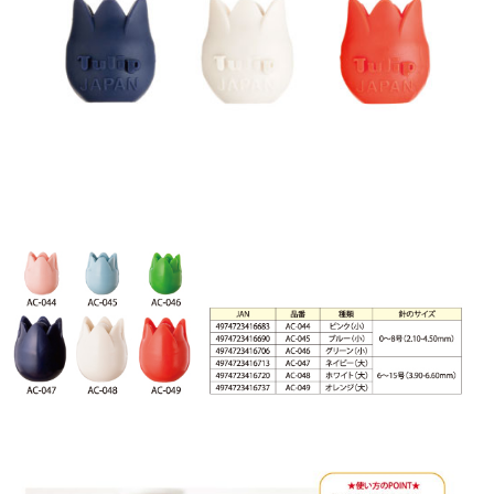
-
0
4
7
～
A
C
-
0
4
9
個