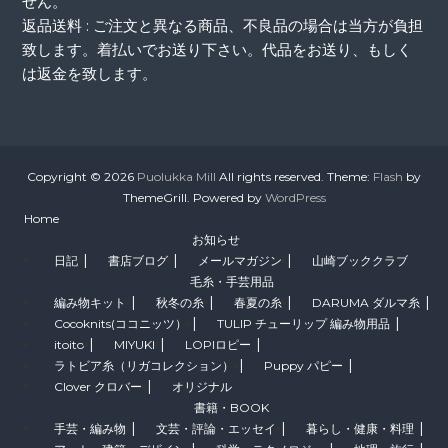
せん。
返品送料 : ご注文と異なる商品、不良品の場合は当方が負担
致します。着払いでお送り下さい。代品をお送り、もしく
は返金を致します。
Copyright © 2026
Puolukka Mill
All rights reserved. Theme:
Flash
by
ThemeGrill. Powered by
WordPress
Home
お知らせ
日記
書店ブログ
メールマガジン
山崎ブッククラブ
毛糸・手芸用品
編み物キット
秋冬の糸
春夏の糸
DARUMA ダルマ糸
Cocoknits(ココニッツ）
TULIP チューリップ 編み物用品
itoito
MIYUKI
LOPIロピー
ラトビア糸（リガコレクション）
Puppy パピー
Clover クロバー
オリジナル
書籍・BOOK
手芸・編み物
文芸・評論・エッセイ
暮らし・健康・料理