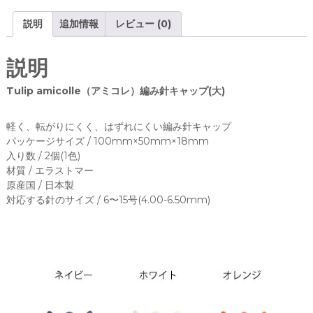
l
c
it
説明
追加情報
レビュー (0)
l
e
te
e
（
b
r
説明
ア
o
ミ
Tulip amicolle（アミコレ）編み針キャップ(大)
コ
o
レ
k
軽く、転がりにくく、はずれにくい編み針キャップ
）
パッケージサイズ / 100mm×50mm×18mm
編
入り数 / 2個(1色)
み
材質 / エラストマー
針
原産国 / 日本製
キ
対応する針のサイズ / 6〜15号(4.00-6.50mm)
ャ
ッ
プ
(
大
)
A
C