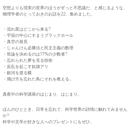
空想よりも現実の世界のほうがずっと不思議だ、と感じるような、
物理学者のとっておきのお話を22、集めました。
・流れ星はどこから来る?
・宇宙の中心にすまうブラックホール
・真空の発見
・じゃんけん必勝法と民主主義の数理
・世論を決めるのは17%の少数者?
・忘れられた夢を見る技術
・反乱を起こす奴隷アリ
・銀河を渡る蝶
・飛び方を忘れた鳥にそれを教える…
真夜中の科学講座のはじまり、はじまり。
ほんのひととき、日常を忘れて、科学世界の詩情に触れてみません
か?
科学や文学が好きな人へのプレゼントにもぜひ。