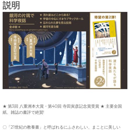
が
b
r
説明
語
o
る
、
o
す
k
ば
ら
し
く
不
思
議
で
美
し
い
こ
の
★ 第3回 八重洲本大賞・第40回 寺田寅彦記念賞受賞 ★ 主要全国
世
紙、雑誌の書評で絶賛!
界
の
〇「21世紀の教養書」と呼ばれるにふさわしい、まことに美しい
小