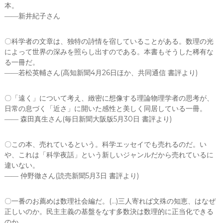
本。
さ
――新井紀子さん
な
驚
異
〇科学者の文章は、独特の詩情を宿していることがある。数理の光
/
によって世界の深みを照らし出すのである。本書もそうした稀有な
全
る一冊だ。
卓
――若松英輔さん(高知新聞4月26日ほか、共同通信 書評より)
樹
〇「遠く」について考え、緻密に想像する理論物理学者の思考が、
(
日常の息づく「近さ」に開いた感性と美しく同居している一冊。
朝
―― 森田真生さん(毎日新聞大阪版5月30日 書評より)
日
出
版
〇この本、売れているという。科学エッセイでも売れるのだ。い
社
や、これは「科学夜話」という新しいジャンルだから売れているに
)
違いない。
個
―― 仲野徹さん(読売新聞5月3日 書評より)
〇一番のお薦めは数理社会編だ。(…)三人寄れば文殊の知恵、はなぜ
正しいのか。民主主義の基盤をなす多数決は数理的に正当化できる
のか。