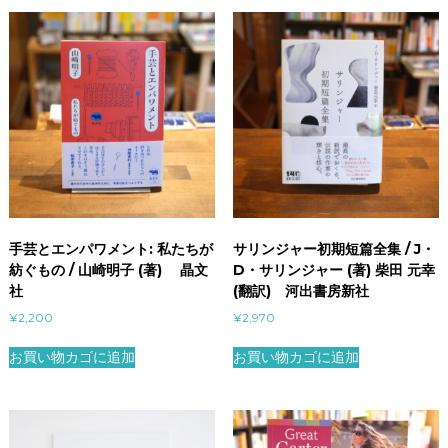
手芸とエンパワメント: 私たちが
サリンジャー初期短篇全集 / J・
紡ぐもの / 山崎明子 (著) 晶文
D・サリンジャー (著) 柴田 元幸
社
(翻訳) 河出書房新社
¥
2,200
¥
2,970
お買い物カゴに追加
お買い物カゴに追加