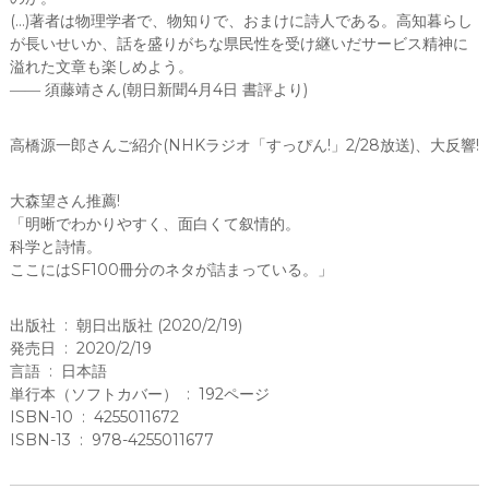
(…)著者は物理学者で、物知りで、おまけに詩人である。高知暮らし
が長いせいか、話を盛りがちな県民性を受け継いだサービス精神に
溢れた文章も楽しめよう。
―― 須藤靖さん(朝日新聞4月4日 書評より)
高橋源一郎さんご紹介(NHKラジオ「すっぴん!」2/28放送)、大反響!
大森望さん推薦!
「明晰でわかりやすく、面白くて叙情的。
科学と詩情。
ここにはSF100冊分のネタが詰まっている。」
出版社 ‏ : ‎ 朝日出版社 (2020/2/19)
発売日 ‏ : ‎ 2020/2/19
言語 ‏ : ‎ 日本語
単行本（ソフトカバー） ‏ : ‎ 192ページ
ISBN-10 ‏ : ‎ 4255011672
ISBN-13 ‏ : ‎ 978-4255011677