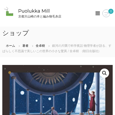
コ
ン
Puolukka Mill
0
テ
京都大山崎の本と編み物毛糸店
ン
ツ
へ
ショップ
ス
キ
ッ
ホーム
著者
全卓樹
銀河の片隅で科学夜話 物理学者が語る、す
プ
ばらしく不思議で美しいこの世界の小さな驚異 / 全卓樹 (朝日出版社)