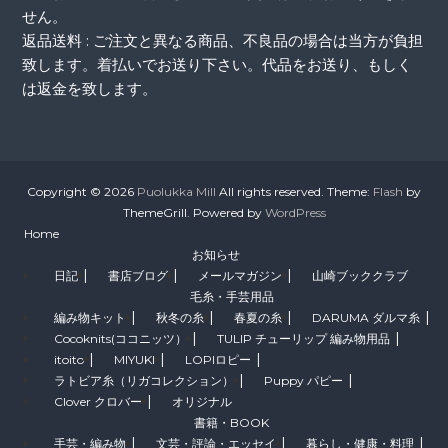
せん。
返品送料 : ご注文と異なる商品、不良品の場合は当方が負担
致します。着払いでお送り下さい。代品をお送り、もしく
は返金を致します。
Copyright © 2026
Puolukka Mill
All rights reserved. Theme:
Flash
by
ThemeGrill. Powered by
WordPress
Home
お知らせ
日記
書店ブログ
メールマガジン
山崎ブッククラブ
毛糸・手芸用品
編み物キット
秋冬の糸
春夏の糸
DARUMA ダルマ糸
Cocoknits(ココニッツ）
TULIP チューリップ 編み物用品
itoito
MIYUKI
LOPIロピー
ラトビア糸（リガコレクション）
Puppy パピー
Clover クロバー
オリジナル
書籍・BOOK
手芸・編み物
文芸・評論・エッセイ
暮らし・健康・料理