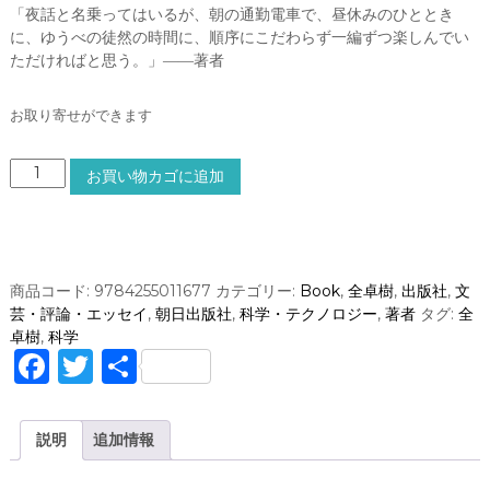
「夜話と名乗ってはいるが、朝の通勤電車で、昼休みのひととき
に、ゆうべの徒然の時間に、順序にこだわらず一編ずつ楽しんでい
ただければと思う。」――著者
お取り寄せができます
銀
お買い物カゴに追加
河
の
片
隅
で
商品コード:
9784255011677
カテゴリー:
Book
,
全卓樹
,
出版社
,
文
科
芸・評論・エッセイ
,
朝日出版社
,
科学・テクノロジー
,
著者
タグ:
全
学
卓樹
,
科学
夜
F
T
共
話
a
w
有
物
理
c
it
説明
追加情報
学
e
te
者