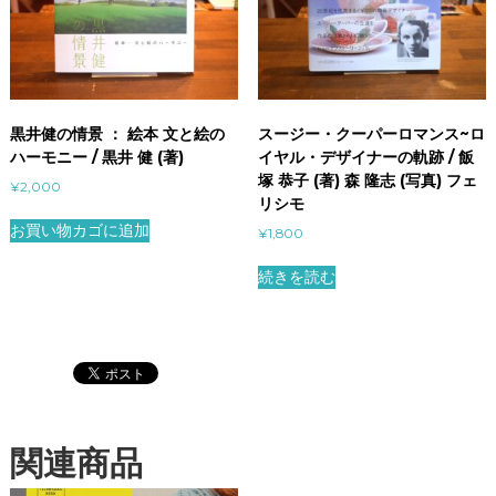
黒井健の情景 ： 絵本 文と絵の
スージー・クーパーロマンス~ロ
ハーモニー / 黒井 健 (著)
イヤル・デザイナーの軌跡 / 飯
塚 恭子 (著) 森 隆志 (写真) フェ
¥
2,000
リシモ
お買い物カゴに追加
¥
1,800
続きを読む
関連商品