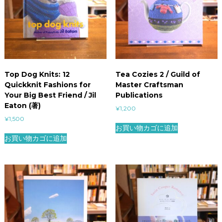
Top Dog Knits: 12
Tea Cozies 2 / Guild of
Quickknit Fashions for
Master Craftsman
Your Big Best Friend / Jil
Publications
Eaton (著)
¥
1,200
¥
1,500
お買い物カゴに追加
お買い物カゴに追加