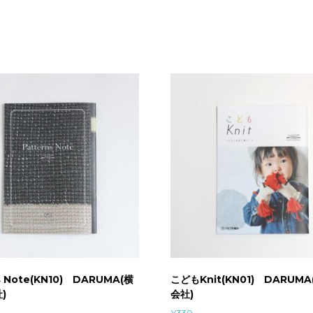
イ
ラ
ス
ト
)
ア
ー
サ
ー
・
ビ
ナ
ー
ド
(
翻
訳
)
解
s Note(KN10) DARUMA(横
こどもKnit(KN01) DARUM
放
)
会社)
出
¥
330