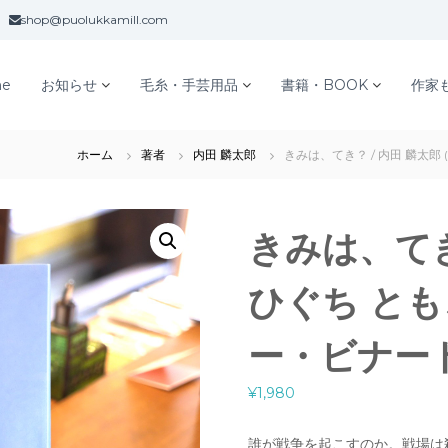
shop@puolukkamill.com
e
お知らせ
毛糸・手芸用品
書籍・BOOK
作家
ホーム
著者
内田 麟太郎
きみは、てき？ / 内田 麟太郎 
きみは、てき？
ひぐち とも
ー・ビナード
¥
1,980
誰が戦争を起こすのか。戦場は