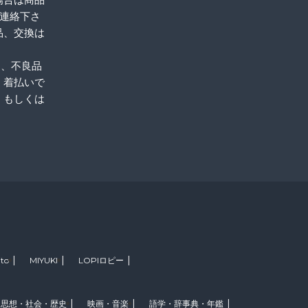
ご連絡下さ
品、交換は
品、不良品
。着払いで
、もしくは
ito
MIYUKI
LOPIロピー
思想・社会・歴史
映画・音楽
語学・辞事典・年鑑