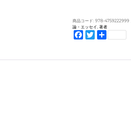
は
、
て
き
商品コード:
978-4759222999
？
論・エッセイ
,
著者
/
F
T
共
内
a
w
有
田
麟
c
it
太
e
te
郎
(
b
r
著
o
)
,
o
ひ
k
ぐ
ち
と
も
こ
(