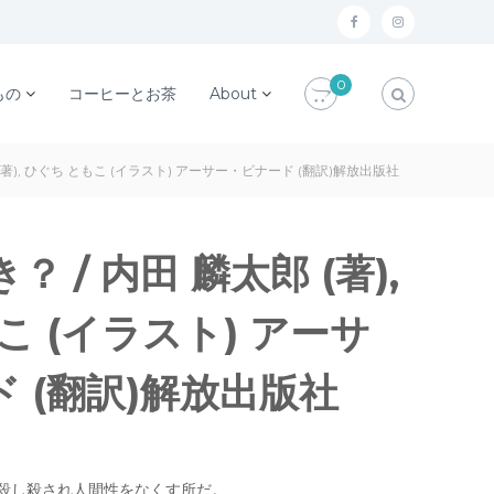
f
i
a
n
0
c
s
もの
コーヒーとお茶
About
e
t
b
a
(著), ひぐち ともこ (イラスト) アーサー・ビナード (翻訳)解放出版社
o
g
o
r
k
a
 / 内田 麟太郎 (著),
m
こ (イラスト) アーサ
 (翻訳)解放出版社
殺し殺され人間性をなくす所だ。