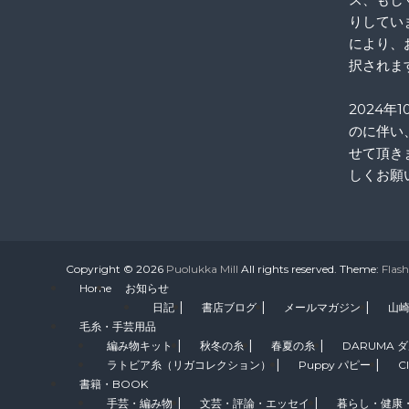
りしてい
により、
択されま
2024年
のに伴い
せて頂き
しくお願
Copyright © 2026
Puolukka Mill
All rights reserved. Theme:
Flash
Home
お知らせ
日記
書店ブログ
メールマガジン
山
毛糸・手芸用品
編み物キット
秋冬の糸
春夏の糸
DARUMA 
ラトビア糸（リガコレクション）
Puppy パピー
C
書籍・BOOK
手芸・編み物
文芸・評論・エッセイ
暮らし・健康