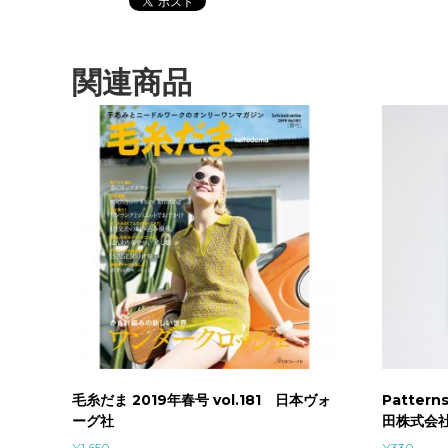
関連商品
毛糸だま 2019年春号 vol.181 日本ヴォ
Pattern
ーグ社
田株式会社
¥
1,650
¥
330