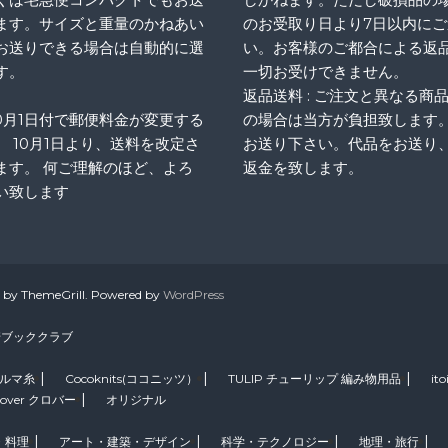
ます。サイズと重量のかねあい
のお受取り日より7日以内に
お送りできる場合は自動的に選
い。お客様のご都合による返
す。
一切お受けできません。
返品送料 : ご注文と異なる商
10月1日付で郵便料金が変更する
の場合は当方が負担致します
、 10月1日より、送料を改定さ
お送り下さい。代品をお送り
ます。 何ご理解のほど、よろ
返金を致します。
い致します
by ThemeGrill. Powered by
WordPress
崎ブッククラブ
ダルマ糸
Cocoknits(ココニッツ）
TULIP チューリップ 編み物用品
ito
lover クロバー
オリジナル
・料理
アート・建築・デザイン
科学・テクノロジー
地理・旅行