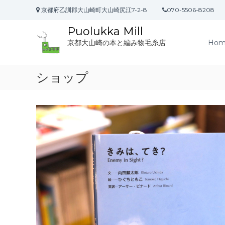
コ
京都府乙訓郡大山崎町大山崎尻江7-2-8
070-5506-8208
ン
テ
Puolukka Mill
ン
Hom
京都大山崎の本と編み物毛糸店
ツ
へ
ス
ショップ
キ
ッ
プ