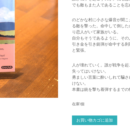
でも敵もまた人であることを忘
のどかな村に小さな爆音が聞こ
る敵を撃った。命中して倒した
り恋人がいて家族がいる。
自分もそうであるように、その
引き金を引き銃弾が命中する刹
と緊張。
人が壊れていく。誰が戦争を起
失ってはいけない。
勇ましい言葉に酔いしれて騙さ
けない。
本書は銃を撃ち着弾するまでの
在庫1個
き
お買い物カゴに追加
み