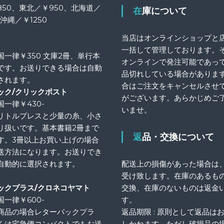
850、東北／￥950、北海道／
在庫について
、沖縄／￥1250
当店はオンラインショップと
一括して管理しております。
国一律￥350 文庫2冊、単行本
オンラインで発注可能であっ
です。お送りできる場合は自動
品切れしている場合がありま
されます。
合はご注文をキャンセルさせ
ック/クリックポスト
がございます。あらかじめご
一律￥430-
いませ。
リトルプレスと少量の糸、小さ
り扱いです。基本書籍2冊まで
返品・交換について
す。3冊以上お買い上げの場合
送方法になります。お送りでき
自動的に選択されます。
配送上の損傷があった場合は
受け致します。在庫のあるも
ックプラス/クロネコヤマト
交換、在庫のないものは返金
一律￥600-
す。
商品の場合レターパックプラ
返品期限 : 原則として返品は
くは宅急便コンパクトでもお送
しかねます。ただし破損品の