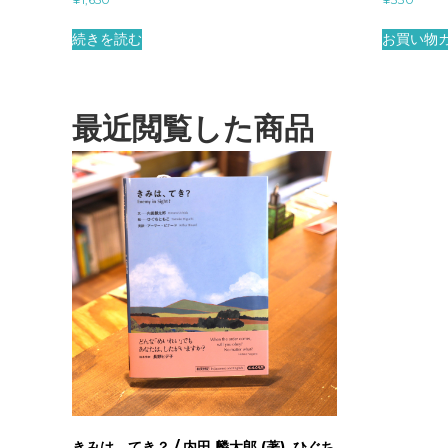
続きを読む
お買い物
最近閲覧した商品
きみは、てき？ / 内田 麟太郎 (著), ひぐち