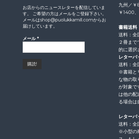
九州／￥
お店からのニュースレターを配信していま
￥1400
す。 ご希望の方はメールをご登録下さい。
メールはshop@puolukkamill.comからお
届けしています。
書籍送料
送料：全
メール
*
２冊まで
的に選択
レターパ
送料：全国
※書籍と
な物の取
が対象で
は他の配
る場合は
レターパ
送料：全国
※小型の
ス、もし