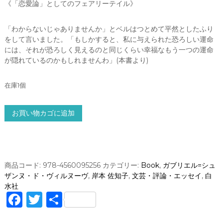
《「恋愛論」としてのフェアリーテイル》
「わからないじゃありませんか」とベルはつとめて平然としたふり
をして言いました。「もしかすると、私に与えられた恐ろしい運命
には、それが恐ろしく見えるのと同じくらい幸福なもう一つの運命
が隠れているのかもしれませんわ」(本書より)
在庫1個
美
お買い物カゴに追加
女
と
野
獣
オ
商品コード:
978-4560095256
カテゴリー:
Book
,
ガブリエル=シュ
リ
ザンヌ・ド・ヴィルヌーヴ
,
岸本 佐知子
,
文芸・評論・エッセイ
,
白
ジ
水社
ナ
F
T
共
ル
a
w
有
版