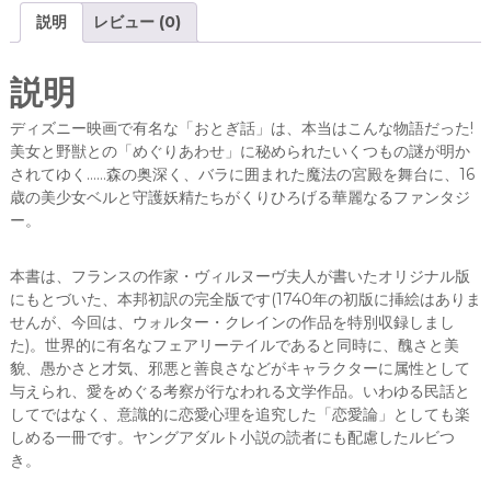
/
c
it
説明
レビュー (0)
ガ
e
te
ブ
リ
b
r
説明
エ
o
ル
ディズニー映画で有名な「おとぎ話」は、本当はこんな物語だった!
=
o
美女と野獣との「めぐりあわせ」に秘められたいくつもの謎が明か
シ
されてゆく……森の奥深く、バラに囲まれた魔法の宮殿を舞台に、16
k
ュ
歳の美少女ベルと守護妖精たちがくりひろげる華麗なるファンタジ
ザ
ー。
ン
ヌ
本書は、フランスの作家・ヴィルヌーヴ夫人が書いたオリジナル版
・
にもとづいた、本邦初訳の完全版です(1740年の初版に挿絵はありま
ド
せんが、今回は、ウォルター・クレインの作品を特別収録しまし
・
た)。世界的に有名なフェアリーテイルであると同時に、醜さと美
ヴ
貌、愚かさと才気、邪悪と善良さなどがキャラクターに属性として
ィ
与えられ、愛をめぐる考察が行なわれる文学作品。いわゆる民話と
ル
してではなく、意識的に恋愛心理を追究した「恋愛論」としても楽
ヌ
しめる一冊です。ヤングアダルト小説の読者にも配慮したルビつ
ー
き。
ヴ
(