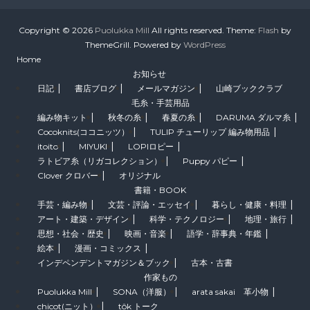
Copyright © 2026
Puolukka Mill
All rights reserved. Theme:
Flash
by
ThemeGrill. Powered by
WordPress
Home
お知らせ
日記
書店ブログ
メールマガジン
山崎ブッククラブ
毛糸・手芸用品
編み物キット
秋冬の糸
春夏の糸
DARUMA ダルマ糸
Cocoknits(ココニッツ）
TULIP チューリップ 編み物用品
itoito
MIYUKI
LOPIロピー
ラトビア糸（リガコレクション）
Puppy パピー
Clover クロバー
オリジナル
書籍・BOOK
手芸・編み物
文芸・評論・エッセイ
暮らし・健康・料理
アート・建築・デザイン
科学・テクノロジー
地理・旅行
思想・社会・歴史
映画・音楽
語学・辞事典・年鑑
絵本
漫画・コミックス
インデペンデントマガジン＆ブック
古本・古書
作家もの
Puolukka Mill
SONA（洋服）
arata sakai 革小物
chicot(ニット）
tôk トーク