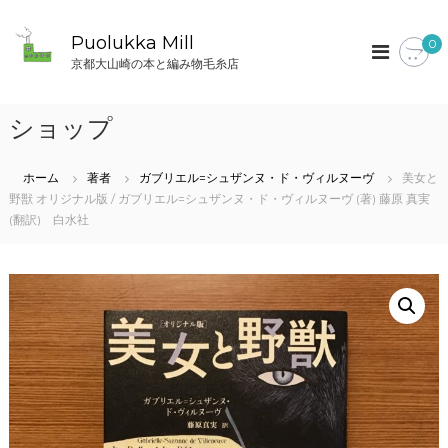
コ
ン
Puolukka Mill
0
テ
京都大山崎の本と編み物毛糸店
ン
ツ
へ
ショップ
ス
キ
ッ
ホーム
著者
ガブリエル=シュザンヌ・ド・ヴィルヌーヴ
美女と
プ
野獣 オリジナル版 / ガブリエル=シュザンヌ・ド・ヴィルヌーヴ (著) 藤原 真実
(翻訳) 白水社