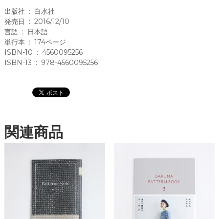
著
出版社 ‏ : ‎ 白水社
)
発売日 ‏ : ‎ 2016/12/10
藤
言語 ‏ : ‎ 日本語
原
単行本 ‏ : ‎ 174ページ
真
ISBN-10 ‏ : ‎ 4560095256
実
ISBN-13 ‏ : ‎ 978-4560095256
(
翻
訳
)
白
関連商品
水
社
個