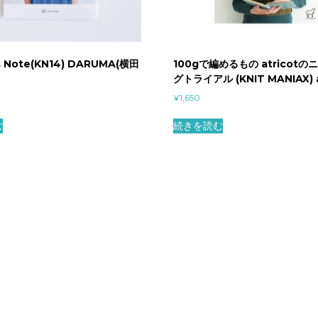
実
(
翻
s Note(KN14) DARUMA(横田
100gで編めるもの atricot
訳
グトライアル (KNIT MANIAX) a
)
¥
1,650
(
む
続きを読む
筑
摩
書
房
)
個