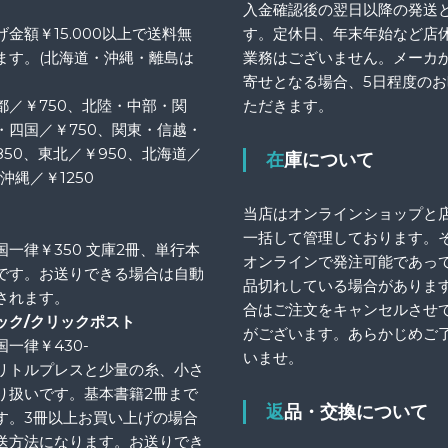
入金確認後の翌日以降の発送
金額￥15.000以上で送料無
す。定休日、年末年始など店
ます。(北海道・沖縄・離島は
業務はございません。メーカ
寄せとなる場合、5日程度の
都／￥750、北陸・中部・関
ただきます。
・四国／￥750、関東・信越・
850、東北／￥950、北海道／
在庫について
、沖縄／￥1250
当店はオンラインショップと
一括して管理しております。
国一律￥350 文庫2冊、単行本
オンラインで発注可能であっ
です。お送りできる場合は自動
品切れしている場合がありま
されます。
合はご注文をキャンセルさせ
ック/クリックポスト
がございます。あらかじめご
一律￥430-
いませ。
リトルプレスと少量の糸、小さ
り扱いです。基本書籍2冊まで
返品・交換について
す。3冊以上お買い上げの場合
送方法になります。お送りでき