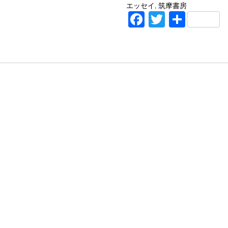
短
エッセイ
,
筑摩書房
篇
F
T
共
集
a
w
有
(
ち
c
it
く
e
te
ま
文
b
r
庫
o
)
o
/
k
カ
ー
ソ
ン
・
マ
ッ
カ
ラ