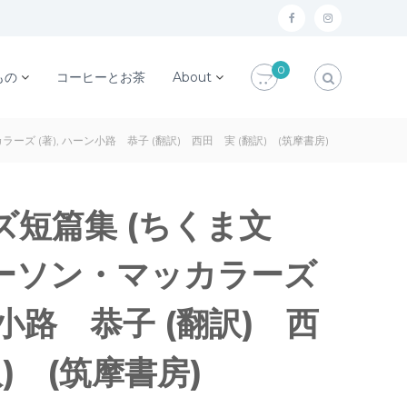
f
i
a
n
0
c
s
もの
コーヒーとお茶
About
e
t
b
a
ズ (著), ハーン小路 恭子 (翻訳) 西田 実 (翻訳) (筑摩書房)
o
g
o
r
k
a
短篇集 (ちくま文
m
カーソン・マッカラーズ
ン小路 恭子 (翻訳) 西
) (筑摩書房)