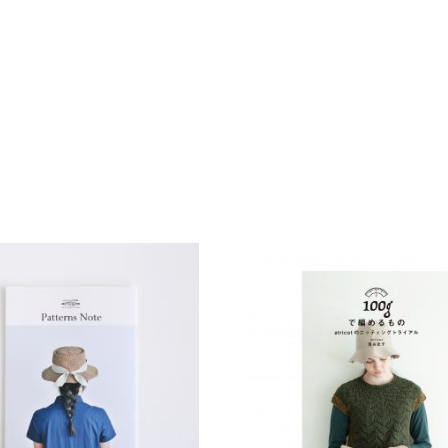
ー
ズ
(
著
)
,
ハ
ー
ン
小
路
恭
子
(
翻
訳
)
西
田