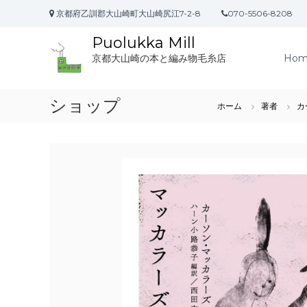
コ
京都府乙訓郡大山崎町大山崎尻江7-2-8
070-5506-8208
ン
テ
Puolukka Mill
ン
Hom
京都大山崎の本と編み物毛糸店
ツ
へ
ス
ショップ
キ
ホーム
著者
カ
ッ
プ