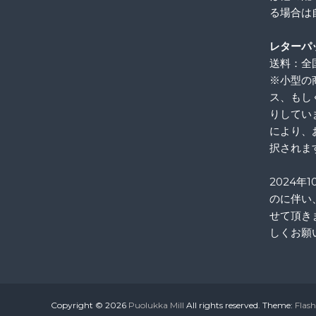
る場合は
レターパ
送料：全国
※小型の
ス、もし
りしてい
により、
択されま
2024年
のに伴い
せて頂き
しくお願
Copyright © 2026
Puolukka Mill
All rights reserved. Theme:
Flash