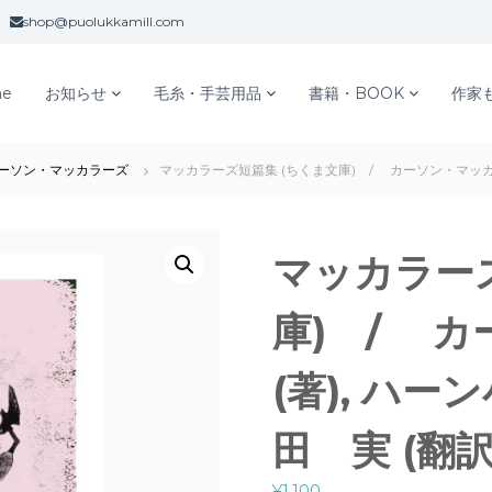
shop@puolukkamill.com
e
お知らせ
毛糸・手芸用品
書籍・BOOK
作家
ーソン・マッカラーズ
マッカラーズ短篇集 (ちくま文庫) / カーソン・マッカラー
マッカラーズ
庫) / 
(著), ハー
田 実 (翻訳
¥
1,100