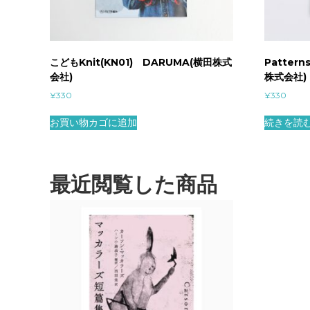
こどもKnit(KN01) DARUMA(横田株式
Pattern
会社)
株式会社)
¥
330
¥
330
お買い物カゴに追加
続きを読
最近閲覧した商品