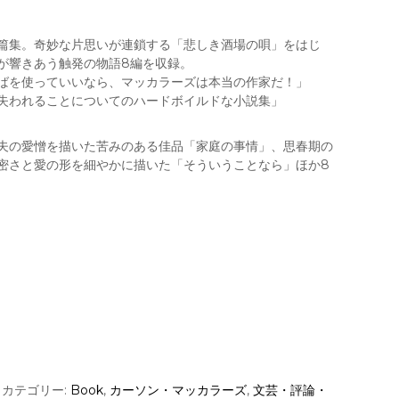
篇集。奇妙な片思いが連鎖する「悲しき酒場の唄」をはじ
が響きあう触発の物語8編を収録。
ばを使っていいなら、マッカラーズは本当の作家だ！」
失われることについてのハードボイルドな小説集」
夫の愛憎を描いた苦みのある佳品「家庭の事情」、思春期の
密さと愛の形を細やかに描いた「そういうことなら」ほか8
カテゴリー:
Book
,
カーソン・マッカラーズ
,
文芸・評論・