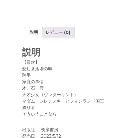
説明
レビュー (0)
説明
【目次】
悲しき酒場の唄
騎手
家庭の事情
木、石、雲
天才少女（ヴンダーキント）
マダム・ジレンスキーとフィンランド国王
渡り者
そういうことなら
出版社 ‏ : ‎ 筑摩書房
発売日 ‏ : ‎ 2023/5/12