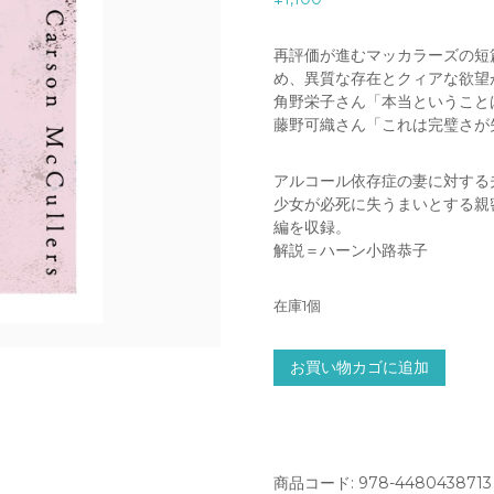
再評価が進むマッカラーズの短
め、異質な存在とクィアな欲望
角野栄子さん「本当ということ
藤野可織さん「これは完璧さが
アルコール依存症の妻に対する
少女が必死に失うまいとする親
編を収録。
解説＝ハーン小路恭子
在庫1個
マ
お買い物カゴに追加
ッ
カ
ラ
ー
ズ
商品コード:
978-4480438713