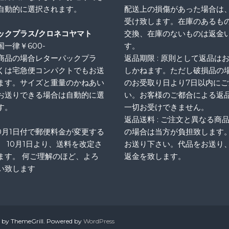
自動的に選択されます。
配送上の損傷があった場合は
受け致します。在庫のあるも
ックプラス/クロネコヤマト
交換、在庫のないものは返金
一律￥600-
す。
商品の場合レターパックプラ
返品期限 : 原則として返品は
くは宅急便コンパクトでもお送
しかねます。ただし破損品の
ます。サイズと重量のかねあい
のお受取り日より7日以内に
お送りできる場合は自動的に選
い。お客様のご都合による返
す。
一切お受けできません。
返品送料 : ご注文と異なる商
10月1日付で郵便料金が変更する
の場合は当方が負担致します
、 10月1日より、送料を改定さ
お送り下さい。代品をお送り
ます。 何ご理解のほど、よろ
返金を致します。
い致します
by ThemeGrill. Powered by
WordPress