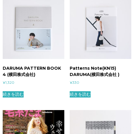
高
(
翻
訳
)
（
早
川
書
房
）
DARUMA PATTERN BOOK
Patterns Note(KN15)
個
4 (横田株式会社)
DARUMA(横田株式会社 )
¥
1,320
¥
330
続きを読む
続きを読む