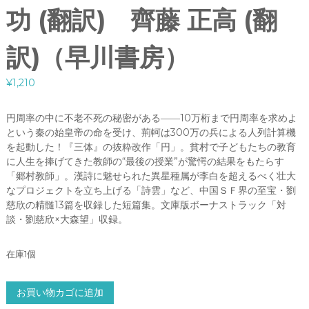
功 (翻訳) 齊藤 正高 (翻
訳)（早川書房）
¥
1,210
円周率の中に不老不死の秘密がある――10万桁まで円周率を求めよ
という秦の始皇帝の命を受け、荊軻は300万の兵による人列計算機
を起動した！『三体』の抜粋改作「円」。貧村で子どもたちの教育
に人生を捧げてきた教師の“最後の授業”が驚愕の結果をもたらす
「郷村教師」。漢詩に魅せられた異星種属が李白を超えるべく壮大
なプロジェクトを立ち上げる「詩雲」など、中国ＳＦ界の至宝・劉
慈欣の精髄13篇を収録した短篇集。文庫版ボーナストラック「対
談・劉慈欣×大森望」収録。
在庫1個
円
お買い物カゴに追加
: