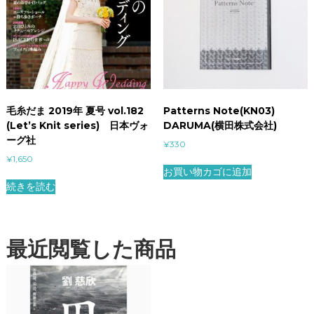
毛糸だま 2019年 夏号 vol.182
Patterns Note(KN03)
(Let’s Knit series) 日本ヴォ
DARUMA(横田株式会社)
ーグ社
¥
330
¥
1,650
お買い物カゴに追加
続きを読む
最近閲覧した商品