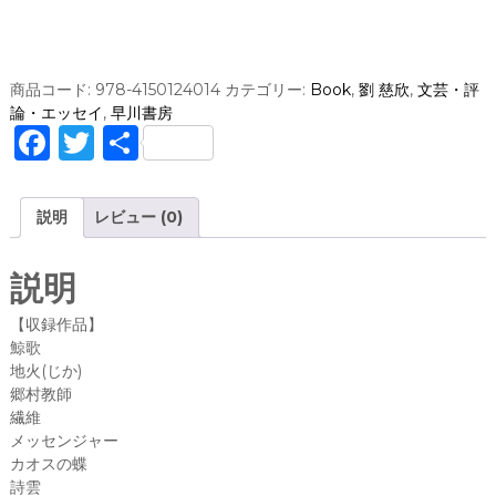
劉
慈
欣
短
商品コード:
978-4150124014
カテゴリー:
Book
,
劉 慈欣
,
文芸・評
篇
論・エッセイ
,
早川書房
集
F
T
共
(
a
w
有
ハ
ヤ
c
it
説明
レビュー (0)
カ
e
te
ワ
文
b
r
説明
庫
o
S
【収録作品】
F
o
鯨歌
）
地火(じか)
k
郷村教師
/
繊維
劉
メッセンジャー
慈
カオスの蝶
欣
詩雲