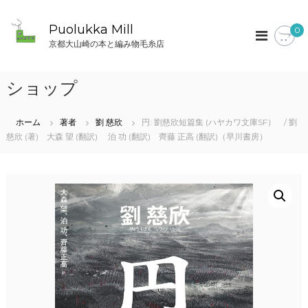
コ
ン
Puolukka Mill
0
テ
京都大山崎の本と編み物毛糸店
ン
ツ
へ
ショップ
ス
キ
ッ
ホーム
著者
劉 慈欣
円: 劉慈欣短篇集 (ハヤカワ文庫SF） / 劉
プ
慈欣 (著) 大森 望 (翻訳) 泊 功 (翻訳) 齊藤 正高 (翻訳)（早川書房）