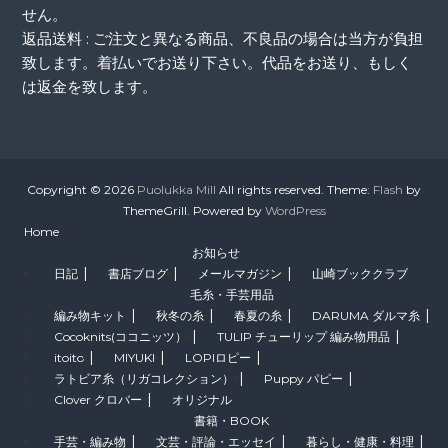
せん。
返品送料 : ご注文と異なる商品、不良品の場合は当方が負担
致します。着払いでお送り下さい。代品をお送り、もしく
は返金を致します。
Copyright © 2026
Puolukka Mill
All rights reserved. Theme:
Flash
by
ThemeGrill. Powered by
WordPress
Home
お知らせ
日記
書店ブログ
メールマガジン
山崎ブッククラブ
毛糸・手芸用品
編み物キット
秋冬の糸
春夏の糸
DARUMA ダルマ糸
Cocoknits(ココニッツ）
TULIP チューリップ 編み物用品
itoito
MIYUKI
LOPIロピー
ラトビア糸（リガコレクション）
Puppy パピー
Clover クロバー
オリジナル
書籍・BOOK
手芸・編み物
文芸・評論・エッセイ
暮らし・健康・料理