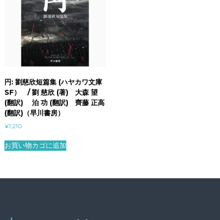
円: 劉慈欣短篇集 (ハヤカワ文庫
SF） / 劉 慈欣 (著) 大森 望
(翻訳) 泊 功 (翻訳) 齊藤 正高
(翻訳)（早川書房）
¥
1,210
お買い物カゴに追加