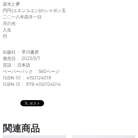
(
栄光と夢
著
円円(ユエンユエン)のシャボン玉
)
二〇一八年四月一日
月の光
大
人生
森
円
望
(
出版社 ‏ : ‎ 早川書房
翻
発売日 ‏ : ‎ 2023/3/7
訳
言語 ‏ : ‎ 日本語
)
ペーパーバック ‏ : ‎ 560ページ
ISBN-10 ‏ : ‎ 4150124019
泊
ISBN-13 ‏ : ‎ 978-4150124014
功
(
翻
訳
)
齊
関連商品
藤
正