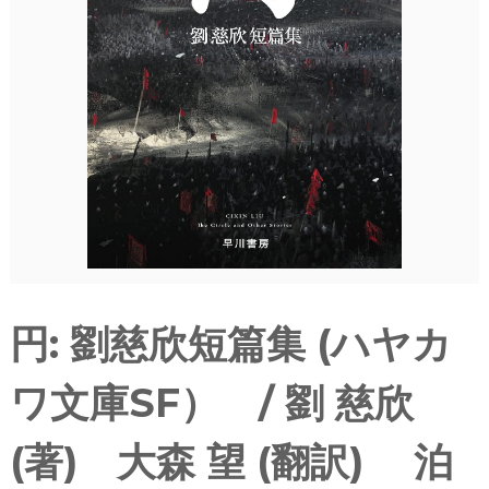
円: 劉慈欣短篇集 (ハヤカ
ワ文庫SF） / 劉 慈欣
(著) 大森 望 (翻訳) 泊