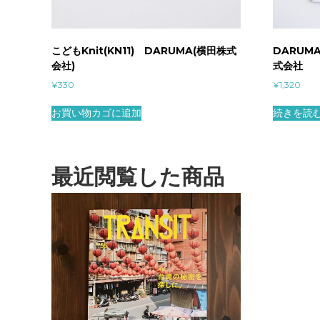
こどもKnit(KN11) DARUMA(横田株式
DARUMA
会社)
式会社
¥
330
¥
1,320
お買い物カゴに追加
続きを読
最近閲覧した商品