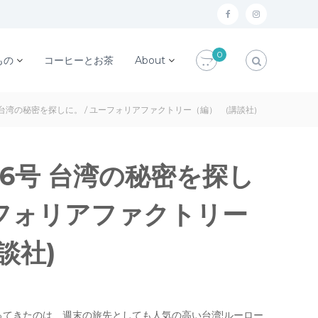
f
i
a
n
0
c
s
もの
コーヒーとお茶
About
e
t
b
a
66号 台湾の秘密を探しに。 / ユーフォリアファクトリー（編） (講談社)
o
g
o
r
k
a
 66号 台湾の秘密を探し
m
ーフォリアファクトリー
談社)
ってきたのは、週末の旅先としても人気の高い台湾!ルーロー