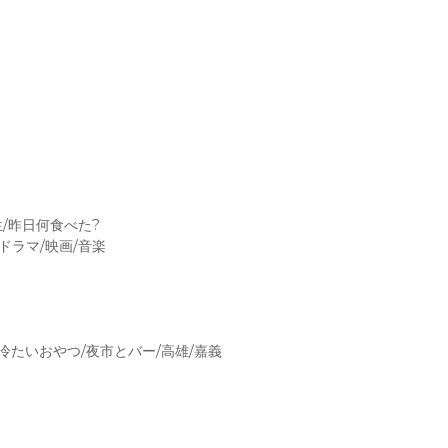
ト
リ
ー
（
編
）
(
講
談
生/昨日何食べた?
社
ドラマ/映画/音楽
)
個
冷たいおやつ/夜市とバー/高雄/嘉義