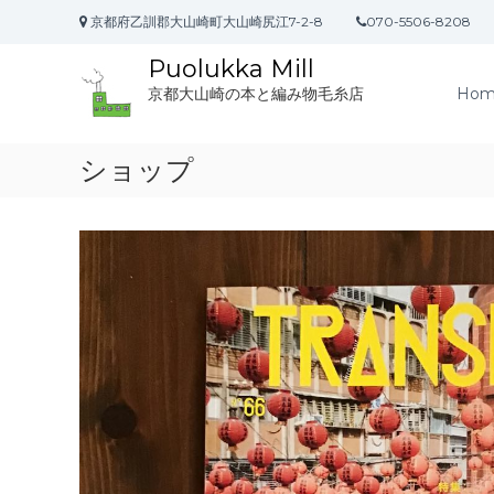
コ
京都府乙訓郡大山崎町大山崎尻江7-2-8
070-5506-8208
ン
テ
Puolukka Mill
ン
Hom
京都大山崎の本と編み物毛糸店
ツ
へ
ス
ショップ
キ
ッ
プ