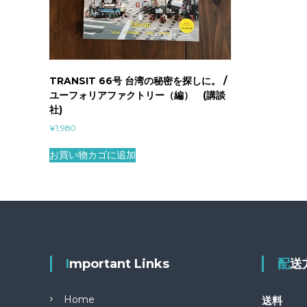
TRANSIT 66号 台湾の秘密を探しに。 /
ユーフォリアファクトリー（編） (講談
社)
¥
1,980
お買い物カゴに追加
Important Links
配
Home
送料