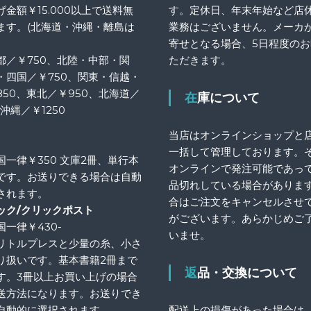
金額￥15.000以上で送料無
す。定休日、年末年始など店
ます。(北海道・沖縄・離島は
業務はございません。メーカ
寄せとなる場合、5日程度の
都／￥750、北陸・中部・関
ただきます。
・四国／￥750、関東・信越・
850、東北／￥950、北海道／
在庫について
、沖縄／￥1250
当店はオンラインショップと
一括して管理しております。
国一律￥350 文庫2冊、単行本
オンラインで発注可能であっ
です。お送りできる場合は自動
品切れしている場合がありま
されます。
合はご注文をキャンセルさせ
ック/クリックポスト
がございます。あらかじめご
一律￥430-
いませ。
リトルプレスと少量の糸、小さ
り扱いです。基本書籍2冊まで
返品・交換について
す。3冊以上お買い上げの場合
送方法になります。お送りでき
自動的に選択されます。
配送上の損傷があった場合は