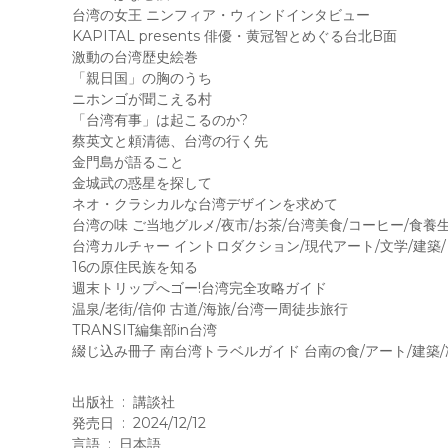
台湾の女王 ニンフィア・ウィンドインタビュー
KAPITAL presents 俳優・黄冠智とめぐる台北B面
激動の台湾歴史絵巻
「親日国」の胸のうち
ニホンゴが聞こえる村
「台湾有事」は起こるのか?
蔡英文と頼清徳、台湾の行く先
金門島が語ること
金城武の惑星を探して
ネオ・クラシカルな台湾デザインを求めて
台湾の味 ご当地グルメ/夜市/お茶/台湾美食/コーヒー/食養
台湾カルチャー イントロダクション/現代アート/文学/建築/
16の原住民族を知る
週末トリップへゴー!台湾完全攻略ガイド
温泉/老街/信仰 古道/海旅/台湾一周徒歩旅行
TRANSIT編集部in台湾
綴じ込み冊子 南台湾トラベルガイド 台南の食/アート/建築/
出版社 ‏ : ‎ 講談社
発売日 ‏ : ‎ 2024/12/12
言語 ‏ : ‎ 日本語