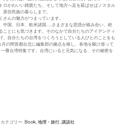
トロかわいい雑貨たち、そして地方へ足を延ばせばノスタル
、原住民族の暮らしまで。
くさんの魅力がつまっています。
、中国、日本、欧米諸国……さまざまな思惑が絡み合い、絶
ることにも気づきます。そのなかで自分たちのアイデンティ
げ、自分たちの台湾をつくろうとしている人びとのことをも
1カ月の間首都台北に編集部の拠点を移し、各地を駆け巡って
ごと一冊台湾特集です。台湾にいると元気になる、その秘密を
カテゴリー:
Book
,
地理・旅行
,
講談社