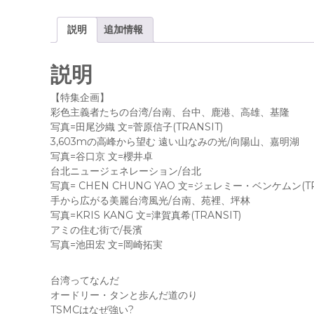
説明
追加情報
説明
【特集企画】
彩色主義者たちの台湾/台南、台中、鹿港、高雄、基隆
写真=田尾沙織 文=菅原信子(TRANSIT)
3,603mの高峰から望む 遠い山なみの光/向陽山、嘉明湖
写真=谷口京 文=櫻井卓
台北ニュージェネレーション/台北
写真= CHEN CHUNG YAO 文=ジェレミー・ベンケムン(TR
手から広がる美麗台湾風光/台南、苑裡、坪林
写真=KRIS KANG 文=津賀真希(TRANSIT)
アミの住む街で/長濱
写真=池田宏 文=岡崎拓実
台湾ってなんだ
オードリー・タンと歩んだ道のり
TSMCはなぜ強い?