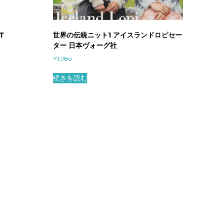
T
世界の伝統ニット1 アイスランドロピセー
ター 日本ヴォーグ社
¥
1,980
続きを読む