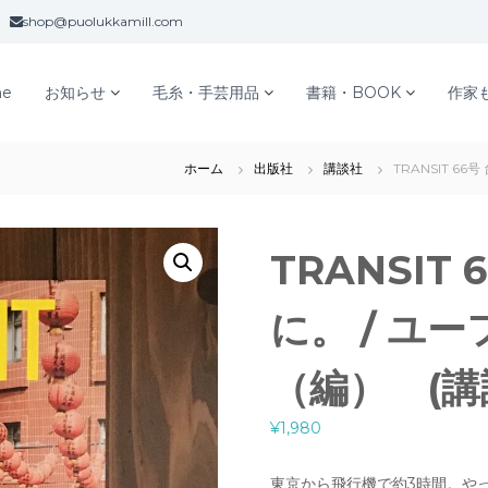
shop@puolukkamill.com
e
お知らせ
毛糸・手芸用品
書籍・BOOK
作家
ホーム
出版社
講談社
TRANSIT 
TRANSIT
に。 / ユ
（編） (講
¥
1,980
東京から飛行機で約3時間。や