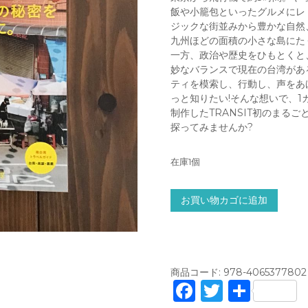
飯や小籠包といったグルメにレ
ジックな街並みから豊かな自然
九州ほどの面積の小さな島にた
一方、政治や歴史をひもとくと
妙なバランスで現在の台湾があ
ティを模索し、行動し、声をあ
っと知りたい!そんな想いで、
制作したTRANSIT初のまる
探ってみませんか?
在庫1個
T
お買い物カゴに追加
R
A
N
S
I
商品コード:
978-4065377802
T
F
T
共
6