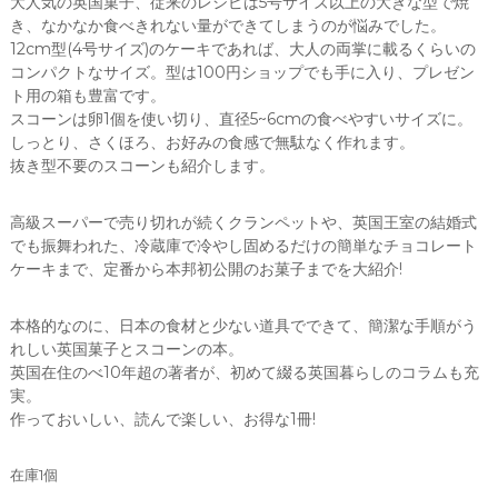
大人気の英国菓子、従来のレシピは5号サイズ以上の大きな型で焼
き、なかなか食べきれない量ができてしまうのが悩みでした。
12cm型(4号サイズ)のケーキであれば、大人の両掌に載るくらいの
コンパクトなサイズ。型は100円ショップでも手に入り、プレゼン
ト用の箱も豊富です。
スコーンは卵1個を使い切り、直径5~6cmの食べやすいサイズに。
しっとり、さくほろ、お好みの食感で無駄なく作れます。
抜き型不要のスコーンも紹介します。
高級スーパーで売り切れが続くクランペットや、英国王室の結婚式
でも振舞われた、冷蔵庫で冷やし固めるだけの簡単なチョコレート
ケーキまで、定番から本邦初公開のお菓子までを大紹介!
本格的なのに、日本の食材と少ない道具でできて、簡潔な手順がう
れしい英国菓子とスコーンの本。
英国在住のべ10年超の著者が、初めて綴る英国暮らしのコラムも充
実。
作っておいしい、読んで楽しい、お得な1冊!
在庫1個