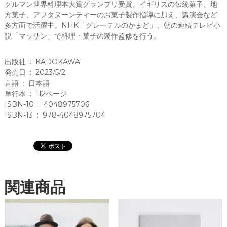
グルマン世界料理本大賞グランプリ受賞。イギリスの伝統菓子、地
古
方菓子、アフタヌーンティーのお菓子製作指導に加え、講演会など
玉
多方面で活躍中。NHK「グレーテルのかまど」、朝の連続テレビ小
緒
説「マッサン」で料理・菓子の製作監修を行う。
(
著
出版社 ‏ : ‎ KADOKAWA
)
発売日 ‏ : ‎ 2023/5/2
言語 ‏ : ‎ 日本語
(
単行本 ‏ : ‎ 112ページ
K
ISBN-10 ‏ : ‎ 4048975706
A
ISBN-13 ‏ : ‎ 978-4048975704
D
O
K
A
W
A
)
関連商品
個