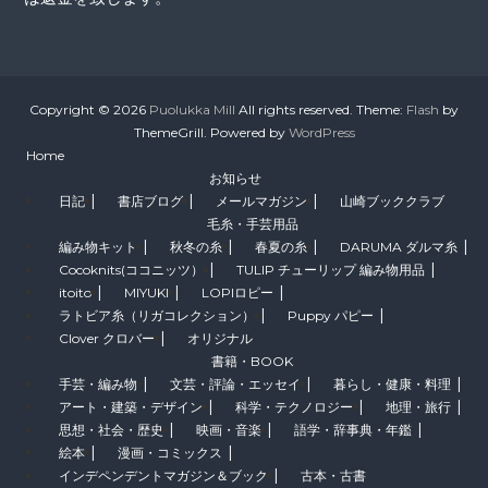
Copyright © 2026
Puolukka Mill
All rights reserved. Theme:
Flash
by
ThemeGrill. Powered by
WordPress
Home
お知らせ
日記
書店ブログ
メールマガジン
山崎ブッククラブ
毛糸・手芸用品
編み物キット
秋冬の糸
春夏の糸
DARUMA ダルマ糸
Cocoknits(ココニッツ）
TULIP チューリップ 編み物用品
itoito
MIYUKI
LOPIロピー
ラトビア糸（リガコレクション）
Puppy パピー
Clover クロバー
オリジナル
書籍・BOOK
手芸・編み物
文芸・評論・エッセイ
暮らし・健康・料理
アート・建築・デザイン
科学・テクノロジー
地理・旅行
思想・社会・歴史
映画・音楽
語学・辞事典・年鑑
絵本
漫画・コミックス
インデペンデントマガジン＆ブック
古本・古書