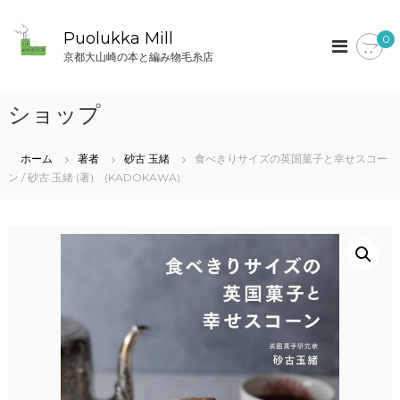
コ
ン
Puolukka Mill
0
テ
京都大山崎の本と編み物毛糸店
ン
ツ
へ
ショップ
ス
キ
ッ
ホーム
著者
砂古 玉緒
食べきりサイズの英国菓子と幸せスコー
プ
ン / 砂古 玉緒 (著) (KADOKAWA)