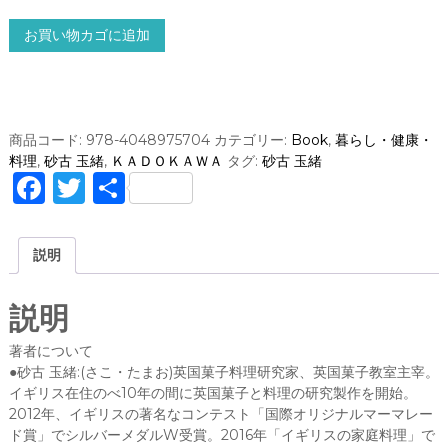
食
お買い物カゴに追加
べ
き
り
サ
イ
商品コード:
978-4048975704
カテゴリー:
Book
,
暮らし・健康・
ズ
料理
,
砂古 玉緒
,
ＫＡＤＯＫＡＷＡ
タグ:
砂古 玉緒
の
F
T
共
英
a
w
有
国
菓
c
it
説明
子
e
te
と
幸
b
r
説明
せ
o
ス
著者について
コ
o
●砂古 玉緒:(さこ・たまお)英国菓子料理研究家、英国菓子教室主宰。
ー
イギリス在住のべ10年の間に英国菓子と料理の研究製作を開始。
k
ン
2012年、イギリスの著名なコンテスト「国際オリジナルマーマレー
/
ド賞」でシルバーメダルW受賞。2016年「イギリスの家庭料理」で
砂