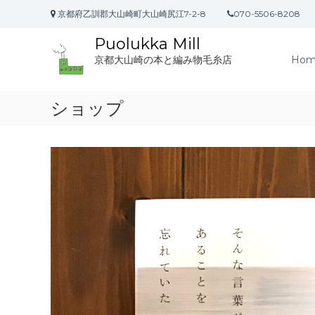
コ
京都府乙訓郡大山崎町大山崎尻江7-2-8
070-5506-8208
ン
テ
Puolukka Mill
ン
Hom
京都大山崎の本と編み物毛糸店
ツ
へ
ス
ショップ
キ
ッ
プ