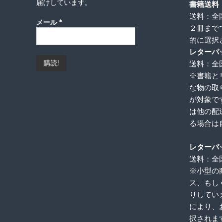
届けしています。
書籍送料
送料：全
メール
*
２冊まで
的に選択
レターパ
送料：全国
※書籍と
な物の取
が対象で
は他の配
る場合は
レターパ
送料：全国
※小型の
ス、もし
りしてい
により、
択されま