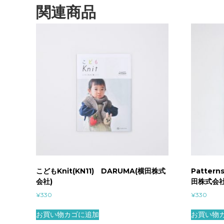
関連商品
こどもKnit(KN11) DARUMA(横田株式
Pattern
会社)
田株式会社
¥
330
¥
330
お買い物カゴに追加
お買い物