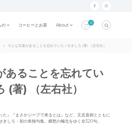
f
i
a
n
0
c
s
もの
コーヒーとお茶
About
e
t
b
a
そんな言葉があることを忘れていた / せきしろ (著) （左右社）
o
g
o
r
k
a
があることを忘れてい
m
ろ (著) （左右社）
った』『まさかジープで来るとは』など、又吉直樹とともに
せきしろ・初の単独句集。郷愁の極北をゆく全320句。