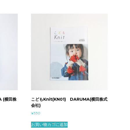
A (横田株
こどもKnit(KN01) DARUMA(横田株式
会社)
¥
330
お買い物カゴに追加