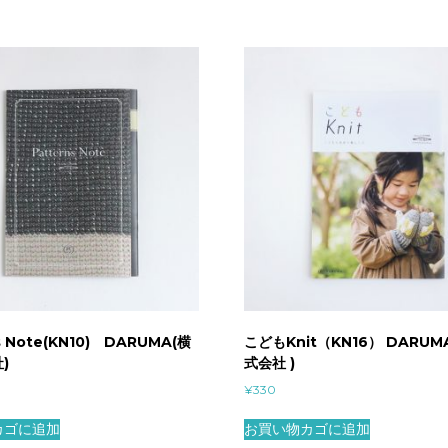
右
社
）
個
s Note(KN10) DARUMA(横
こどもKnit（KN16） DARUM
)
式会社 )
¥
330
カゴに追加
お買い物カゴに追加