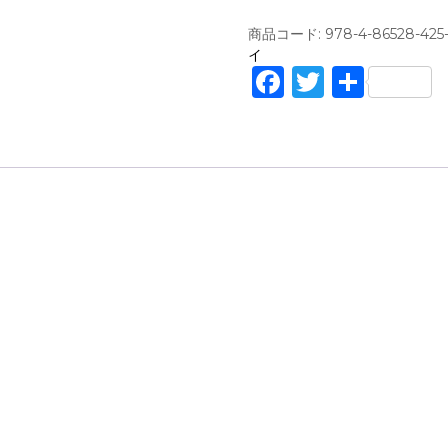
葉
が
商品コード:
978-4-86528-425
あ
イ
る
F
T
共
こ
a
w
有
と
を
c
it
忘
e
te
れ
て
b
r
い
o
た
/
o
せ
k
き
し
ろ
(
著
)
（
左