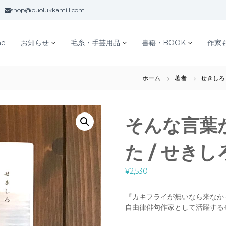
shop@puolukkamill.com
e
お知らせ
毛糸・手芸用品
書籍・BOOK
作家
ホーム
著者
せきしろ
そんな言葉
た / せきし
¥
2,530
『カキフライが無いなら来なか
自由律俳句作家として活躍する