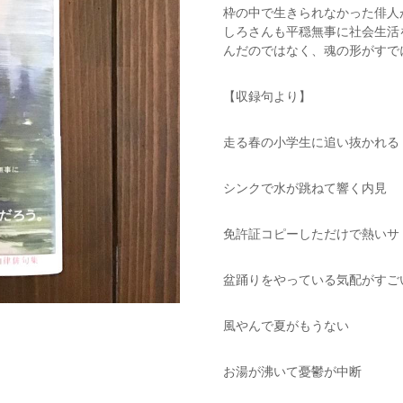
枠の中で生きられなかった俳人
しろさんも平穏無事に社会生活
んだのではなく、魂の形がすで
【収録句より】
走る春の小学生に追い抜かれる
シンクで水が跳ねて響く内見
免許証コピーしただけで熱いサ
盆踊りをやっている気配がすご
風やんで夏がもうない
お湯が沸いて憂鬱が中断