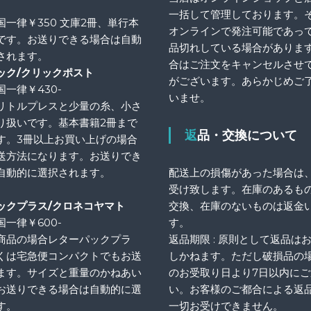
一括して管理しております。
国一律￥350 文庫2冊、単行本
オンラインで発注可能であっ
です。お送りできる場合は自動
品切れしている場合がありま
されます。
合はご注文をキャンセルさせ
ック/クリックポスト
がございます。あらかじめご
一律￥430-
いませ。
リトルプレスと少量の糸、小さ
り扱いです。基本書籍2冊まで
返品・交換について
す。3冊以上お買い上げの場合
送方法になります。お送りでき
自動的に選択されます。
配送上の損傷があった場合は
受け致します。在庫のあるも
ックプラス/クロネコヤマト
交換、在庫のないものは返金
一律￥600-
す。
商品の場合レターパックプラ
返品期限 : 原則として返品は
くは宅急便コンパクトでもお送
しかねます。ただし破損品の
ます。サイズと重量のかねあい
のお受取り日より7日以内に
お送りできる場合は自動的に選
い。お客様のご都合による返
す。
一切お受けできません。