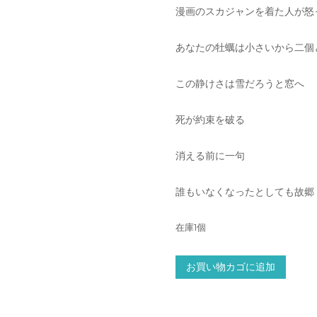
漫画のスカジャンを着た人が怒
あなたの牡蠣は小さいから二個
この静けさは雪だろうと窓へ
死が約束を破る
消える前に一句
誰もいなくなったとしても故郷
在庫1個
そ
お買い物カゴに追加
ん
な
言