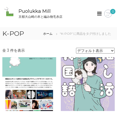
コ
ン
Puolukka Mill
0
テ
京都大山崎の本と編み物毛糸店
ン
ツ
へ
K-POP
ホーム
“K-POP”に商品をタグ付けしました
ス
キ
ッ
全 3 件を表示
プ