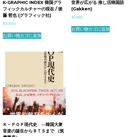
K-GRAPHIC INDEX 韓国グラ
世界が広がる 推し活韓国語
フィックカルチャーの現在 / 後
(Gakken)
藤 哲也 (グラフィック社)
¥
1,650
¥
3,300
お買い物カゴに追加
お買い物カゴに追加
Ｋ－ＰＯＰ現代史 ―韓国大衆
音楽の誕生からＢＴＳまで （筑