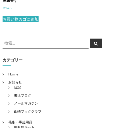
摩書房）
¥
946
お買い物カゴに追加
検
検
索
索
対
象
カテゴリー
:
Home
お知らせ
日記
書店ブログ
メールマガジン
山崎ブッククラブ
毛糸・手芸用品
編み物キット