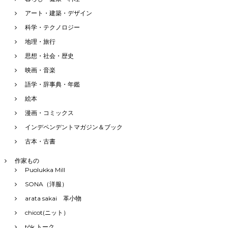
アート・建築・デザイン
科学・テクノロジー
地理・旅行
思想・社会・歴史
映画・音楽
語学・辞事典・年鑑
絵本
漫画・コミックス
インデペンデントマガジン＆ブック
古本・古書
作家もの
Puolukka Mill
SONA（洋服）
arata sakai 革小物
chicot(ニット）
tôk トーク