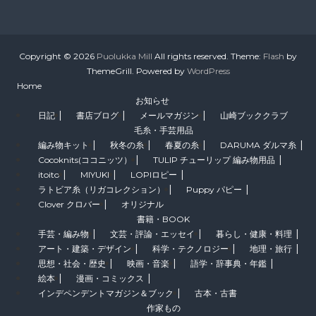
Copyright © 2026
Puolukka Mill
All rights reserved. Theme:
Flash
by
ThemeGrill. Powered by
WordPress
Home
お知らせ
日記
書店ブログ
メールマガジン
山崎ブッククラブ
毛糸・手芸用品
編み物キット
秋冬の糸
春夏の糸
DARUMA ダルマ糸
Cocoknits(ココニッツ）
TULIP チューリップ 編み物用品
itoito
MIYUKI
LOPIロピー
ラトビア糸（リガコレクション）
Puppy パピー
Clover クロバー
オリジナル
書籍・BOOK
手芸・編み物
文芸・評論・エッセイ
暮らし・健康・料理
アート・建築・デザイン
科学・テクノロジー
地理・旅行
思想・社会・歴史
映画・音楽
語学・辞事典・年鑑
絵本
漫画・コミックス
インデペンデントマガジン＆ブック
古本・古書
作家もの