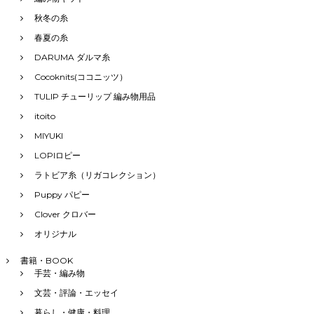
秋冬の糸
春夏の糸
DARUMA ダルマ糸
Cocoknits(ココニッツ）
TULIP チューリップ 編み物用品
itoito
MIYUKI
LOPIロピー
ラトビア糸（リガコレクション）
Puppy パピー
Clover クロバー
オリジナル
書籍・BOOK
手芸・編み物
文芸・評論・エッセイ
暮らし・健康・料理