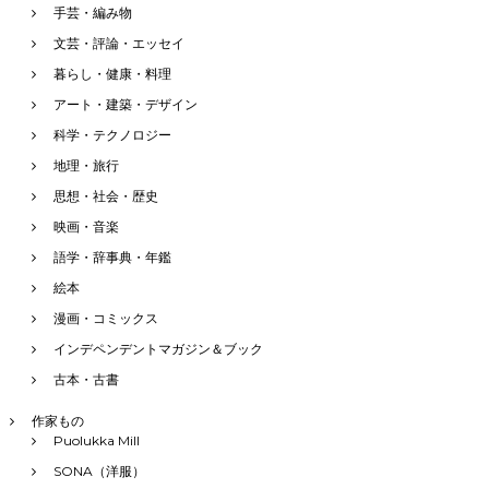
手芸・編み物
文芸・評論・エッセイ
暮らし・健康・料理
アート・建築・デザイン
科学・テクノロジー
地理・旅行
思想・社会・歴史
映画・音楽
語学・辞事典・年鑑
絵本
漫画・コミックス
インデペンデントマガジン＆ブック
古本・古書
作家もの
Puolukka Mill
SONA（洋服）