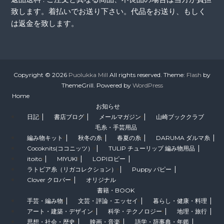
致します。着払いでお送り下さい。代品をお送り、もしく
は返金を致します。
Copyright © 2026
Puolukka Mill
All rights reserved. Theme:
Flash
by
ThemeGrill. Powered by
WordPress
Home
お知らせ
日記
書店ブログ
メールマガジン
山崎ブッククラブ
毛糸・手芸用品
編み物キット
秋冬の糸
春夏の糸
DARUMA ダルマ糸
Cocoknits(ココニッツ）
TULIP チューリップ 編み物用品
itoito
MIYUKI
LOPIロピー
ラトビア糸（リガコレクション）
Puppy パピー
Clover クロバー
オリジナル
書籍・BOOK
手芸・編み物
文芸・評論・エッセイ
暮らし・健康・料理
アート・建築・デザイン
科学・テクノロジー
地理・旅行
思想・社会・歴史
映画・音楽
語学・辞事典・年鑑