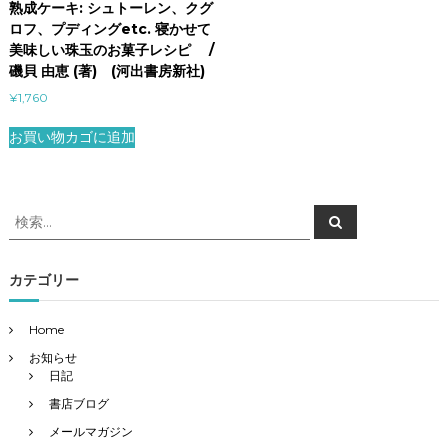
熟成ケーキ: シュトーレン、クグ
ロフ、プディングetc. 寝かせて
美味しい珠玉のお菓子レシピ /
磯貝 由恵 (著) (河出書房新社)
¥
1,760
お買い物カゴに追加
検
検
索
索
対
象
カテゴリー
:
Home
お知らせ
日記
書店ブログ
メールマガジン