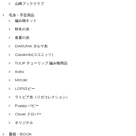
山崎ブッククラブ
毛糸・手芸用品
編み物キット
秋冬の糸
春夏の糸
DARUMA ダルマ糸
Cocoknits(ココニッツ）
TULIP チューリップ 編み物用品
itoito
MIYUKI
LOPIロピー
ラトビア糸（リガコレクション）
Puppy パピー
Clover クロバー
オリジナル
書籍・BOOK