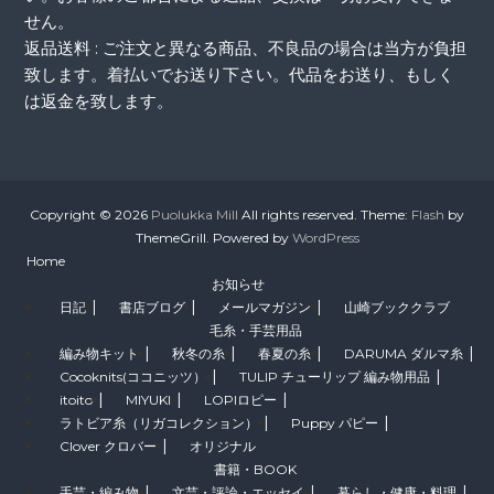
せん。
返品送料 : ご注文と異なる商品、不良品の場合は当方が負担
致します。着払いでお送り下さい。代品をお送り、もしく
は返金を致します。
Copyright © 2026
Puolukka Mill
All rights reserved. Theme:
Flash
by
ThemeGrill. Powered by
WordPress
Home
お知らせ
日記
書店ブログ
メールマガジン
山崎ブッククラブ
毛糸・手芸用品
編み物キット
秋冬の糸
春夏の糸
DARUMA ダルマ糸
Cocoknits(ココニッツ）
TULIP チューリップ 編み物用品
itoito
MIYUKI
LOPIロピー
ラトビア糸（リガコレクション）
Puppy パピー
Clover クロバー
オリジナル
書籍・BOOK
手芸・編み物
文芸・評論・エッセイ
暮らし・健康・料理