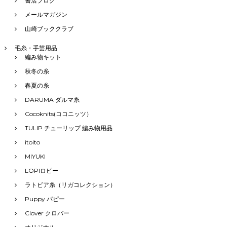
書店ブログ
メールマガジン
山崎ブッククラブ
毛糸・手芸用品
編み物キット
秋冬の糸
春夏の糸
DARUMA ダルマ糸
Cocoknits(ココニッツ）
TULIP チューリップ 編み物用品
itoito
MIYUKI
LOPIロピー
ラトビア糸（リガコレクション）
Puppy パピー
Clover クロバー