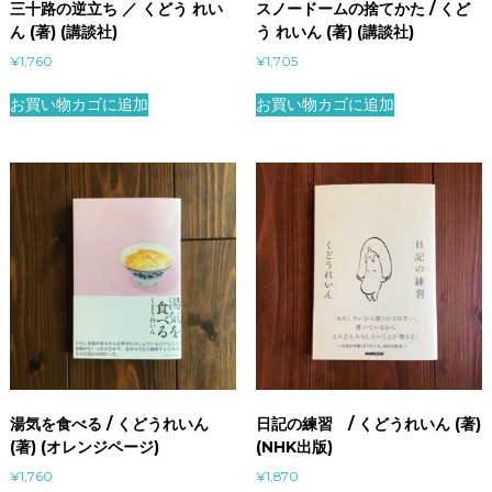
三十路の逆立ち ／ くどう れい
スノードームの捨てかた / くど
ん (著) (講談社)
う れいん (著) (講談社)
¥
1,760
¥
1,705
お買い物カゴに追加
お買い物カゴに追加
湯気を食べる / くどうれいん
日記の練習 / くどうれいん (著)
(著) (オレンジページ)
(NHK出版)
¥
1,760
¥
1,870