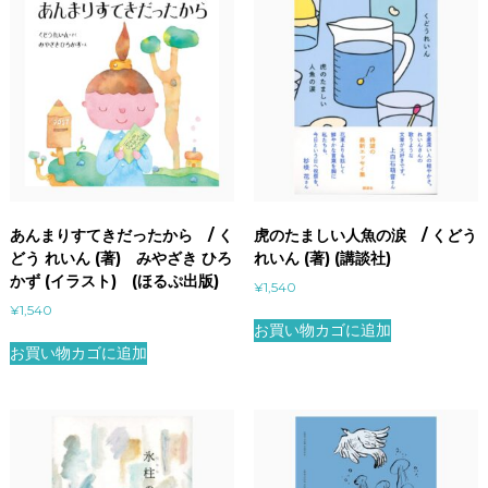
あんまりすてきだったから / く
虎のたましい人魚の涙 / くどう
どう れいん (著) みやざき ひろ
れいん (著) (講談社)
かず (イラスト) (ほるぷ出版)
¥
1,540
¥
1,540
お買い物カゴに追加
お買い物カゴに追加