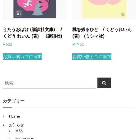
うたうおばけ (講談社文庫) /
桃を煮るひと / くどうれいん
くどう れいん (著) （講談社)
(著) (ミシマ社)
¥
682
¥
1,760
お買い物カゴに追加
お買い物カゴに追加
検
検
索
索
対
象
カテゴリー
:
Home
お知らせ
日記