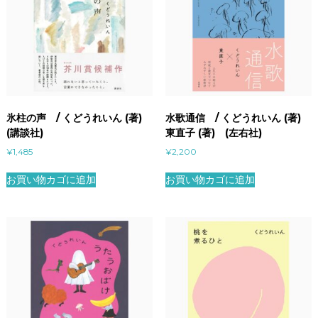
氷柱の声 / くどうれいん (著)
水歌通信 / くどうれいん (著)
(講談社)
東直子 (著) (左右社)
¥
1,485
¥
2,200
お買い物カゴに追加
お買い物カゴに追加