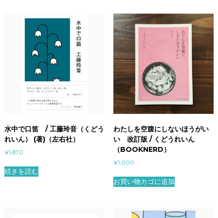
水中で口笛 / 工藤玲音（くどう
わたしを空腹にしないほうがい
れいん） (著)（左右社）
い 改訂版 / くどうれいん
（BOOKNERD）
¥
1,870
¥
1,000
続きを読む
お買い物カゴに追加