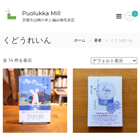
コ
ン
Puolukka Mill
0
テ
京都大山崎の本と編み物毛糸店
ン
ツ
へ
くどうれいん
ホーム
著者
くどうれいん
ス
キ
ッ
全 14 件を表示
プ