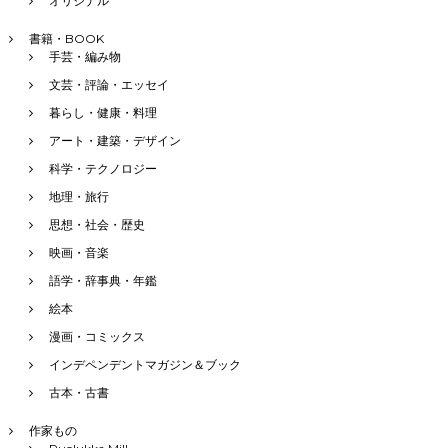
オリジナル
書籍・BOOK
手芸・編み物
文芸・評論・エッセイ
暮らし・健康・料理
アート・建築・デザイン
科学・テクノロジー
地理・旅行
思想・社会・歴史
映画・音楽
語学・辞事典・年鑑
絵本
漫画・コミックス
インデペンデントマガジン＆ブック
古本・古書
作家もの