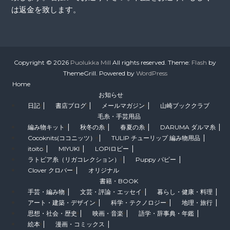
は返金を致します。
Copyright © 2026
Puolukka Mill
All rights reserved. Theme:
Flash
by
ThemeGrill. Powered by
WordPress
Home
お知らせ
日記
書店ブログ
メールマガジン
山崎ブッククラブ
毛糸・手芸用品
編み物キット
秋冬の糸
春夏の糸
DARUMA ダルマ糸
Cocoknits(ココニッツ）
TULIP チューリップ 編み物用品
itoito
MIYUKI
LOPIロピー
ラトビア糸（リガコレクション）
Puppy パピー
Clover クロバー
オリジナル
書籍・BOOK
手芸・編み物
文芸・評論・エッセイ
暮らし・健康・料理
アート・建築・デザイン
科学・テクノロジー
地理・旅行
思想・社会・歴史
映画・音楽
語学・辞事典・年鑑
絵本
漫画・コミックス