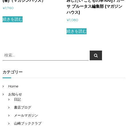
(著)（マガジンハウス）
みしたい こどもの本100] / カー
サ ブルータス編集部 (マガジン
¥
1,760
ハウス)
続きを読む
¥
1,080
続きを読む
検
検
索
索
対
象
カテゴリー
:
Home
お知らせ
日記
書店ブログ
メールマガジン
山崎ブッククラブ