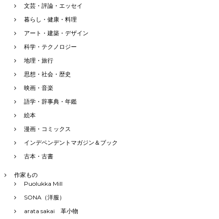
文芸・評論・エッセイ
暮らし・健康・料理
アート・建築・デザイン
科学・テクノロジー
地理・旅行
思想・社会・歴史
映画・音楽
語学・辞事典・年鑑
絵本
漫画・コミックス
インデペンデントマガジン＆ブック
古本・古書
作家もの
Puolukka Mill
SONA（洋服）
arata sakai 革小物