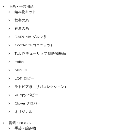
毛糸・手芸用品
編み物キット
秋冬の糸
春夏の糸
DARUMA ダルマ糸
Cocoknits(ココニッツ）
TULIP チューリップ 編み物用品
itoito
MIYUKI
LOPIロピー
ラトビア糸（リガコレクション）
Puppy パピー
Clover クロバー
オリジナル
書籍・BOOK
手芸・編み物