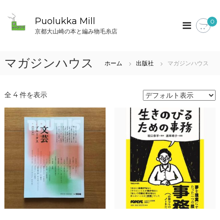
コ
ン
Puolukka Mill
0
テ
京都大山崎の本と編み物毛糸店
ン
ツ
へ
マガジンハウス
ホーム
出版社
マガジンハウス
ス
キ
ッ
全 4 件を表示
プ