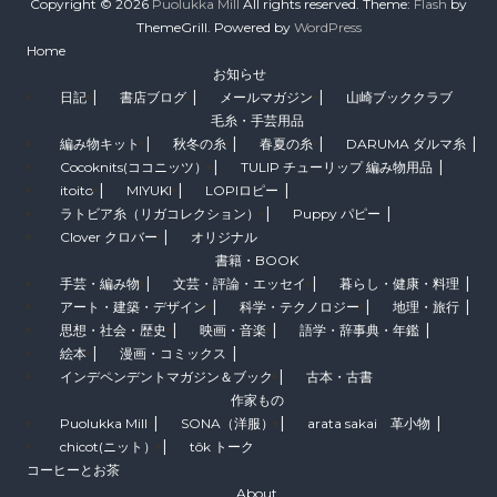
Copyright © 2026
Puolukka Mill
All rights reserved. Theme:
Flash
by
ThemeGrill. Powered by
WordPress
Home
お知らせ
日記
書店ブログ
メールマガジン
山崎ブッククラブ
毛糸・手芸用品
編み物キット
秋冬の糸
春夏の糸
DARUMA ダルマ糸
Cocoknits(ココニッツ）
TULIP チューリップ 編み物用品
itoito
MIYUKI
LOPIロピー
ラトビア糸（リガコレクション）
Puppy パピー
Clover クロバー
オリジナル
書籍・BOOK
手芸・編み物
文芸・評論・エッセイ
暮らし・健康・料理
アート・建築・デザイン
科学・テクノロジー
地理・旅行
思想・社会・歴史
映画・音楽
語学・辞事典・年鑑
絵本
漫画・コミックス
インデペンデントマガジン＆ブック
古本・古書
作家もの
Puolukka Mill
SONA（洋服）
arata sakai 革小物
chicot(ニット）
tôk トーク
コーヒーとお茶
About