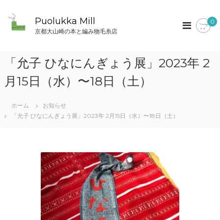
コ
ン
Puolukka Mill
0
テ
京都大山崎の本と編み物毛糸店
ン
ツ
へ
「允子 ひなにんぎょう展」2023年 2
ス
キ
月15日（水）〜18日（土）
ッ
プ
ホーム
お知らせ
「允子 ひなにんぎょう展」2023年 2月15日（水）〜18日（土）