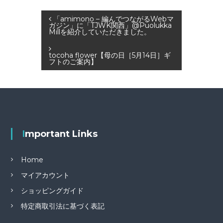
b
r
投
「amimono – 編んでつながるWebマ
o
ガジン」に「TJWK関西」@Puolukka
Millを紹介していただきました。
o
稿
k
tocoha flower【母の日［5月14日］ギ
ナ
フトのご案内】
ビ
ゲ
ー
Important Links
シ
Home
ョ
マイアカウント
ショッピングガイド
ン
特定商取引法に基づく表記