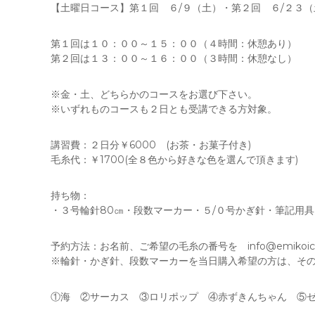
【土曜日コース】第１回 ６/９（土）・第２回 ６/２３（
第１回は１０：００～１５：００（４時間：休憩あり）
第２回は１３：００～１６：００（３時間：休憩なし）
※金・土、どちらかのコースをお選び下さい。
※いずれものコースも２日とも受講できる方対象。
講習費：２日分￥6000 (お茶・お菓子付き)
毛糸代：￥1700(全８色から好きな色を選んで頂きます)
持ち物：
・３号輪針80㎝・段数マーカー・５/０号かぎ針・筆記用
予約方法：お名前、ご希望の毛糸の番号を info@emikoich
※輪針・かぎ針、段数マーカーを当日購入希望の方は、そ
①海 ②サーカス ③ロリポップ ④赤ずきんちゃん ⑤