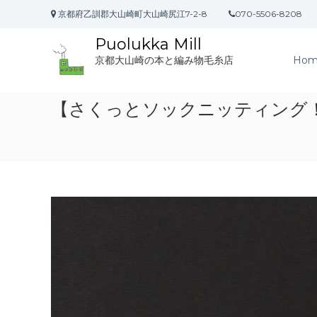
コ
京都府乙訓郡大山崎町大山崎尻江7-2-8
070-5506-8208
ン
テ
Puolukka Mill
ン
Hom
京都大山崎の本と編み物毛糸店
ツ
へ
ス
【さくっとソックニッティング
キ
ッ
プ