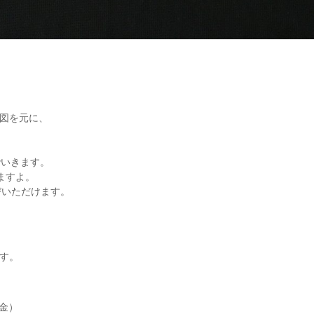
図を元に、
、
でいきます。
ますよ。
びいただけます。
す。
金）