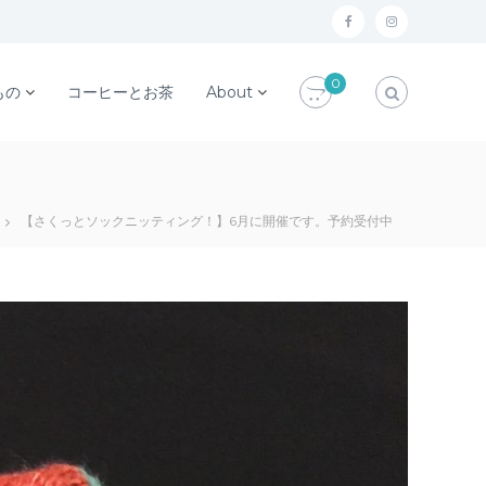
f
i
a
n
0
c
s
もの
コーヒーとお茶
About
e
t
b
a
o
g
o
r
【さくっとソックニッティング！】6月に開催です。予約受付中
k
a
m