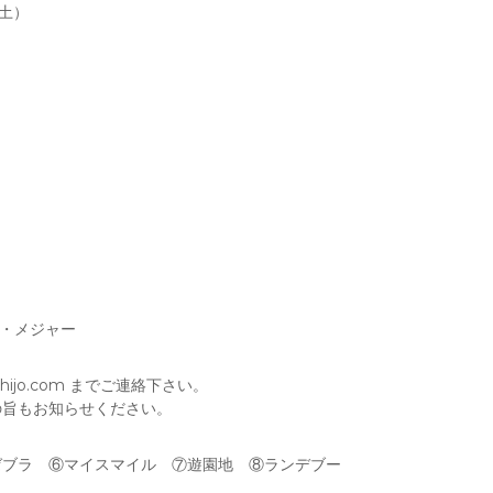
土）
具・メジャー
ijo.com までご連絡下さい。
の旨もお知らせください。
ゼブラ ⑥マイスマイル ⑦遊園地 ⑧ランデブー