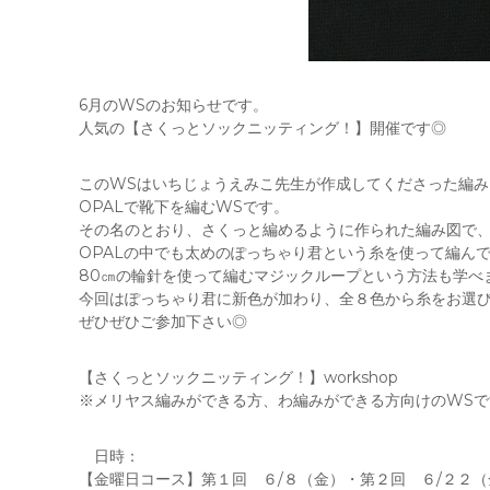
6月のWSのお知らせです。
人気の【さくっとソックニッティング！】開催です◎
このWSはいちじょうえみこ先生が作成してくださった編み
OPALで靴下を編むWSです。
その名のとおり、さくっと編めるように作られた編み図で
OPALの中でも太めのぽっちゃり君という糸を使って編ん
80㎝の輪針を使って編むマジックループという方法も学べ
今回はぽっちゃり君に新色が加わり、全８色から糸をお選
ぜひぜひご参加下さい◎
【さくっとソックニッティング！】workshop
※メリヤス編みができる方、わ編みができる方向けのWSで
日時：
【金曜日コース】第１回 ６/８（金）・第２回 ６/２２（