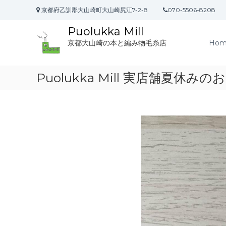
コ
京都府乙訓郡大山崎町大山崎尻江7-2-8
070-5506-8208
ン
テ
Puolukka Mill
ン
Hom
京都大山崎の本と編み物毛糸店
ツ
へ
ス
Puolukka Mill 実店舗夏休
キ
ッ
プ