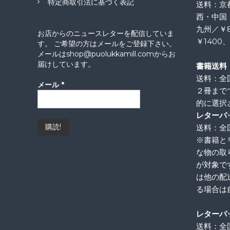
特定商取引法に基づく表記
送料：京
ョ
西・中国
九州／￥
お店からのニュースレターを配信していま
ン
￥1400
す。 ご希望の方はメールをご登録下さい。
メールはshop@puolukkamill.comからお
届けしています。
書籍送料
送料：全
メール
*
２冊まで
的に選択
レターパ
送料：全国
※書籍と
な物の取
が対象で
は他の配
る場合は
レターパ
送料：全国