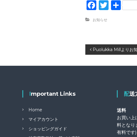
F
T
共
a
w
有
お知らせ
c
it
e
te
b
r
投
Puolukka Millよ
o
o
稿
k
ナ
ビ
Important Links
配
ゲ
Home
送料
ー
お買い上げ
マイアカウント
料となり
ショッピングガイド
シ
有料です)