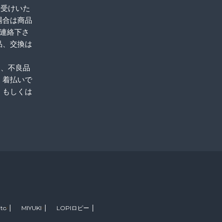
お受けいた
場合は商品
ご連絡下さ
品、交換は
品、不良品
。着払いで
、もしくは
ito
MIYUKI
LOPIロピー