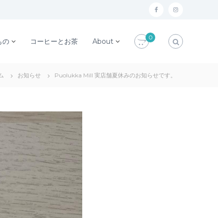
f
i
a
n
0
c
s
もの
コーヒーとお茶
About
e
t
b
a
ム
お知らせ
Puolukka Mill 実店舗夏休みのお知らせです。
o
g
o
r
k
a
m