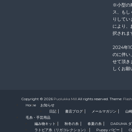
※小型の
ス、もし
りしてい
により、
択されま
2024年
のに伴い
せて頂き
しくお願
Copyright © 2026
Puolukka Mill
All rights reserved. Theme:
Flash
Home
お知らせ
日記
書店ブログ
メールマガジン
山
毛糸・手芸用品
編み物キット
秋冬の糸
春夏の糸
DARUMA 
ラトビア糸（リガコレクション）
Puppy パピー
C