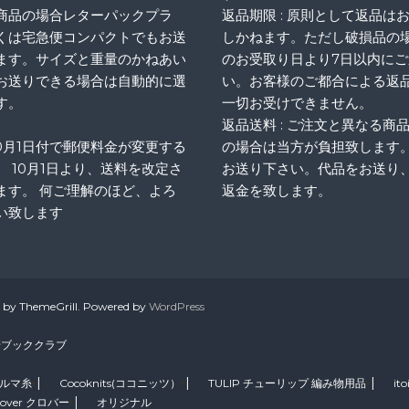
商品の場合レターパックプラ
返品期限 : 原則として返品は
くは宅急便コンパクトでもお送
しかねます。ただし破損品の
ます。サイズと重量のかねあい
のお受取り日より7日以内に
お送りできる場合は自動的に選
い。お客様のご都合による返
す。
一切お受けできません。
返品送料 : ご注文と異なる商
10月1日付で郵便料金が変更する
の場合は当方が負担致します
、 10月1日より、送料を改定さ
お送り下さい。代品をお送り
ます。 何ご理解のほど、よろ
返金を致します。
い致します
by ThemeGrill. Powered by
WordPress
崎ブッククラブ
ダルマ糸
Cocoknits(ココニッツ）
TULIP チューリップ 編み物用品
ito
lover クロバー
オリジナル