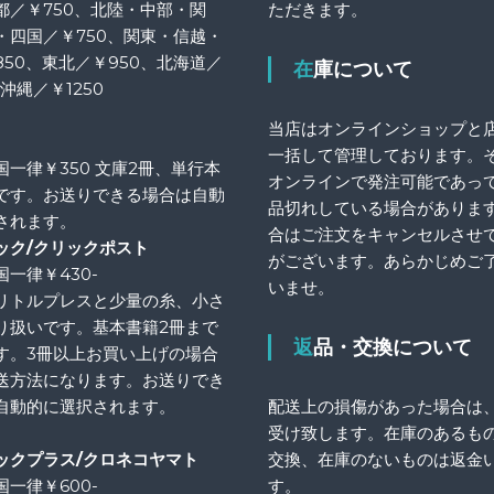
都／￥750、北陸・中部・関
ただきます。
・四国／￥750、関東・信越・
850、東北／￥950、北海道／
在庫について
、沖縄／￥1250
当店はオンラインショップと
一括して管理しております。
国一律￥350 文庫2冊、単行本
オンラインで発注可能であっ
です。お送りできる場合は自動
品切れしている場合がありま
されます。
合はご注文をキャンセルさせ
ック/クリックポスト
がございます。あらかじめご
一律￥430-
いませ。
リトルプレスと少量の糸、小さ
り扱いです。基本書籍2冊まで
返品・交換について
す。3冊以上お買い上げの場合
送方法になります。お送りでき
自動的に選択されます。
配送上の損傷があった場合は
受け致します。在庫のあるも
ックプラス/クロネコヤマト
交換、在庫のないものは返金
一律￥600-
す。