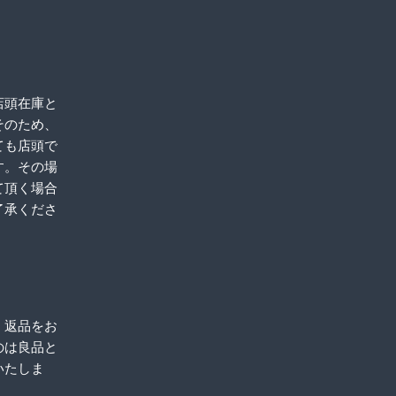
店頭在庫と
そのため、
ても店頭で
す。その場
て頂く場合
了承くださ
、返品をお
のは良品と
いたしま