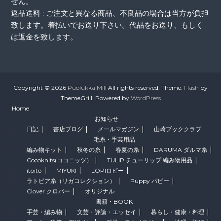
せん。
返品送料 : ご注文と異なる商品、不良品の場合は当方が負担
致します。着払いでお送り下さい。代品をお送り、もしく
は返金を致します。
Copyright © 2026
Puolukka Mill
All rights reserved. Theme:
Flash
by
ThemeGrill. Powered by
WordPress
Home
お知らせ
日記
書店ブログ
メールマガジン
山崎ブッククラブ
毛糸・手芸用品
編み物キット
秋冬の糸
春夏の糸
DARUMA ダルマ糸
Cocoknits(ココニッツ）
TULIP チューリップ 編み物用品
itoito
MIYUKI
LOPIロピー
ラトビア糸（リガコレクション）
Puppy パピー
Clover クロバー
オリジナル
書籍・BOOK
手芸・編み物
文芸・評論・エッセイ
暮らし・健康・料理