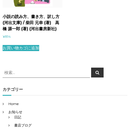
小説の読み方、書き方、訳し方
(河出文庫) / 柴田 元幸 (著) 高
橋 源一郎 (著) (河出書房新社)
¥
814
お買い物カゴに追加
検
検
索
索
対
象
カテゴリー
:
Home
お知らせ
日記
書店ブログ