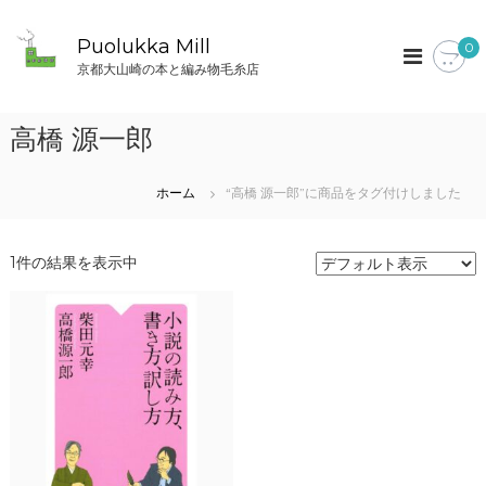
コ
ン
Puolukka Mill
0
テ
京都大山崎の本と編み物毛糸店
ン
ツ
へ
高橋 源一郎
ス
キ
ッ
ホーム
“高橋 源一郎”に商品をタグ付けしました
プ
1件の結果を表示中