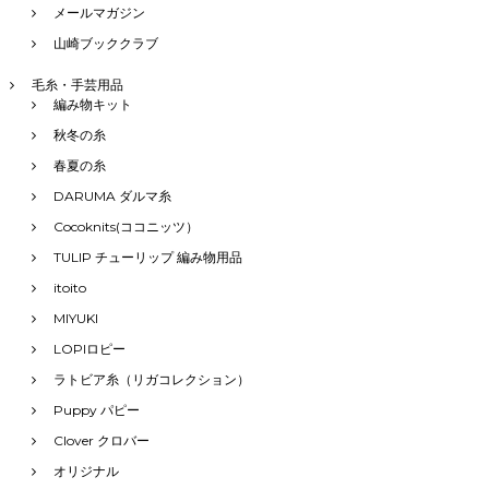
メールマガジン
山崎ブッククラブ
毛糸・手芸用品
編み物キット
秋冬の糸
春夏の糸
DARUMA ダルマ糸
Cocoknits(ココニッツ）
TULIP チューリップ 編み物用品
itoito
MIYUKI
LOPIロピー
ラトビア糸（リガコレクション）
Puppy パピー
Clover クロバー
オリジナル