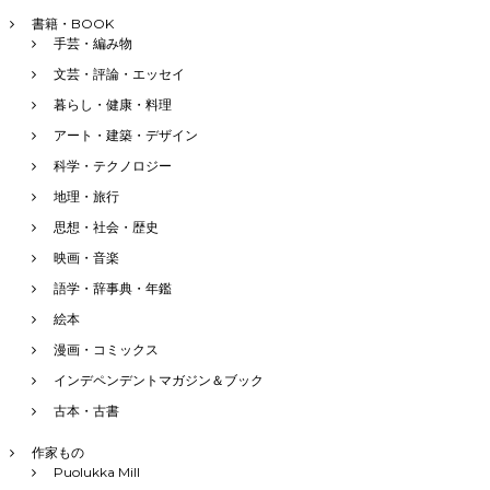
書籍・BOOK
手芸・編み物
文芸・評論・エッセイ
暮らし・健康・料理
アート・建築・デザイン
科学・テクノロジー
地理・旅行
思想・社会・歴史
映画・音楽
語学・辞事典・年鑑
絵本
漫画・コミックス
インデペンデントマガジン＆ブック
古本・古書
作家もの
Puolukka Mill