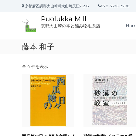
コ
京都府乙訓郡大山崎町大山崎尻江7-2-8
070-5506-8208
ン
テ
Puolukka Mill
ン
Hom
京都大山崎の本と編み物毛糸店
ツ
へ
ス
藤本 和子
キ
ッ
プ
全 4 件を表示