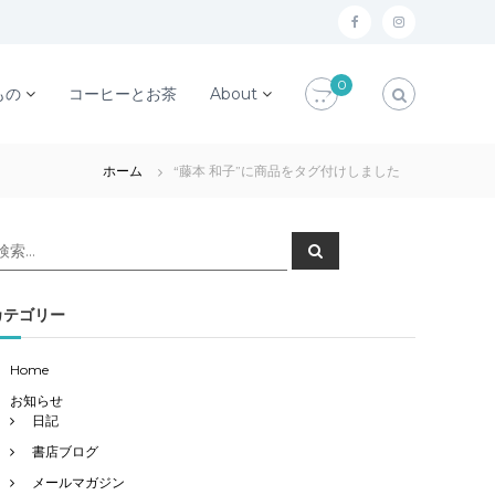
f
i
a
n
0
c
s
もの
コーヒーとお茶
About
e
t
b
a
ホーム
“藤本 和子”に商品をタグ付けしました
o
g
o
r
検
検
k
a
索
索
対
m
象
カテゴリー
Home
お知らせ
日記
書店ブログ
メールマガジン