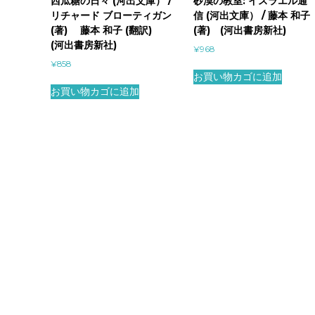
西瓜糖の日々 (河出文庫） /
砂漠の教室: イスラエル通
リチャード ブローティガン
信 (河出文庫） / 藤本 和子
(著) 藤本 和子 (翻訳)
(著) (河出書房新社)
(河出書房新社)
¥
968
¥
858
お買い物カゴに追加
お買い物カゴに追加