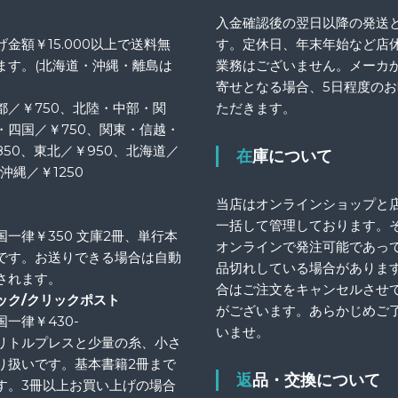
入金確認後の翌日以降の発送
金額￥15.000以上で送料無
す。定休日、年末年始など店
ます。(北海道・沖縄・離島は
業務はございません。メーカ
寄せとなる場合、5日程度の
都／￥750、北陸・中部・関
ただきます。
・四国／￥750、関東・信越・
850、東北／￥950、北海道／
在庫について
、沖縄／￥1250
当店はオンラインショップと
一括して管理しております。
国一律￥350 文庫2冊、単行本
オンラインで発注可能であっ
です。お送りできる場合は自動
品切れしている場合がありま
されます。
合はご注文をキャンセルさせ
ック/クリックポスト
がございます。あらかじめご
一律￥430-
いませ。
リトルプレスと少量の糸、小さ
り扱いです。基本書籍2冊まで
返品・交換について
す。3冊以上お買い上げの場合