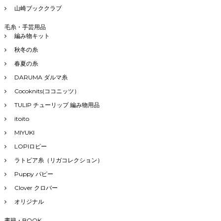
山崎ブッククラブ
毛糸・手芸用品
編み物キット
秋冬の糸
春夏の糸
DARUMA ダルマ糸
Cocoknits(ココニッツ）
TULIP チューリップ 編み物用品
itoito
MIYUKI
LOPIロピー
ラトビア糸（リガコレクション）
Puppy パピー
Clover クロバー
オリジナル
書籍・BOOK