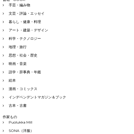
手芸・編み物
文芸・評論・エッセイ
暮らし・健康・料理
アート・建築・デザイン
科学・テクノロジー
地理・旅行
思想・社会・歴史
映画・音楽
語学・辞事典・年鑑
絵本
漫画・コミックス
インデペンデントマガジン＆ブック
古本・古書
作家もの
Puolukka Mill
SONA（洋服）