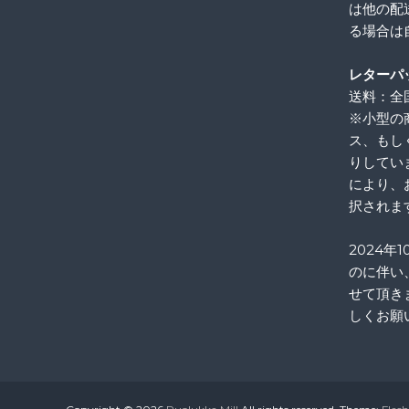
は他の配
る場合は
レターパ
送料：全国
※小型の
ス、もし
りしてい
により、
択されま
2024年
のに伴い
せて頂き
しくお願