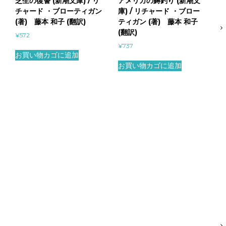
芝生の復讐 (新潮文庫) / リ
アメリカの鱒釣り (新潮文
チャード ・ブローティガン
庫) / リチャード ・ブロー
(著) 藤本 和子 (翻訳)
ティガン (著) 藤本 和子
(翻訳)
¥
572
¥
737
お買い物カゴに追加
お買い物カゴに追加