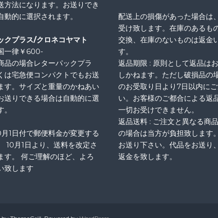
送方法になります。お送りでき
自動的に選択されます。
配送上の損傷があった場合は
受け致します。在庫のあるも
ックプラス/クロネコヤマト
交換、在庫のないものは返金
一律￥600-
す。
商品の場合レターパックプラ
返品期限 : 原則として返品は
くは宅急便コンパクトでもお送
しかねます。ただし破損品の
ます。サイズと重量のかねあい
のお受取り日より7日以内に
お送りできる場合は自動的に選
い。お客様のご都合による返
す。
一切お受けできません。
返品送料 : ご注文と異なる商
10月1日付で郵便料金が変更する
の場合は当方が負担致します
、 10月1日より、送料を改定さ
お送り下さい。代品をお送り
ます。 何ご理解のほど、よろ
返金を致します。
い致します