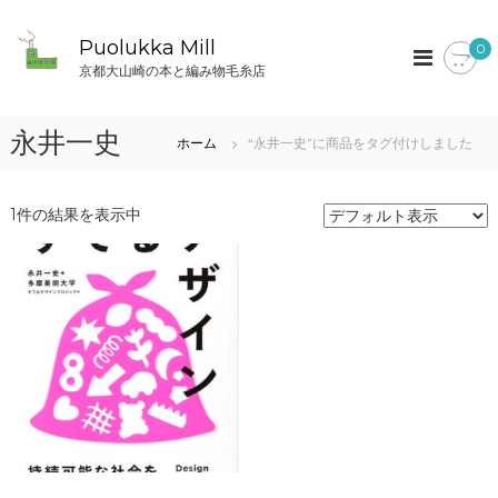
コ
ン
Puolukka Mill
0
テ
京都大山崎の本と編み物毛糸店
ン
ツ
へ
永井一史
ホーム
“永井一史”に商品をタグ付けしました
ス
キ
ッ
1件の結果を表示中
プ