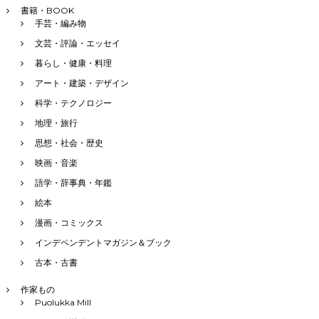
書籍・BOOK
手芸・編み物
文芸・評論・エッセイ
暮らし・健康・料理
アート・建築・デザイン
科学・テクノロジー
地理・旅行
思想・社会・歴史
映画・音楽
語学・辞事典・年鑑
絵本
漫画・コミックス
インデペンデントマガジン＆ブック
古本・古書
作家もの
Puolukka Mill