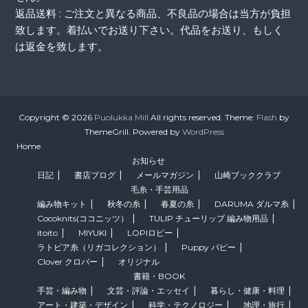
返品送料 : ご注文と異なる商品、不良品の場合は当方が負担
致します。着払いでお送り下さい。代品をお送り、もしく
は返金を致します。
Copyright © 2026
Puolukka Mill
All rights reserved. Theme:
Flash
by
ThemeGrill. Powered by
WordPress
Home
お知らせ
日記
書店ブログ
メールマガジン
山崎ブッククラブ
毛糸・手芸用品
編み物キット
秋冬の糸
春夏の糸
DARUMA ダルマ糸
Cocoknits(ココニッツ）
TULIP チューリップ 編み物用品
itoito
MIYUKI
LOPIロピー
ラトビア糸（リガコレクション）
Puppy パピー
Clover クロバー
オリジナル
書籍・BOOK
手芸・編み物
文芸・評論・エッセイ
暮らし・健康・料理
アート・建築・デザイン
科学・テクノロジー
地理・旅行