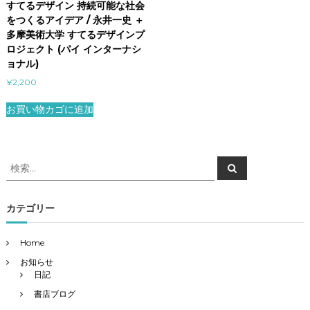
すてるデザイン 持続可能な社会
をつくるアイデア / 永井一史 ＋
多摩美術大学 すてるデザインプ
ロジェクト (パイ インターナシ
ョナル)
¥
2,200
お買い物カゴに追加
検
検
索
索
対
象
カテゴリー
:
Home
お知らせ
日記
書店ブログ