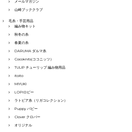
メールマガジン
山崎ブッククラブ
毛糸・手芸用品
編み物キット
秋冬の糸
春夏の糸
DARUMA ダルマ糸
Cocoknits(ココニッツ）
TULIP チューリップ 編み物用品
itoito
MIYUKI
LOPIロピー
ラトビア糸（リガコレクション）
Puppy パピー
Clover クロバー
オリジナル