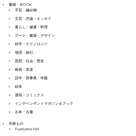
書籍・BOOK
手芸・編み物
文芸・評論・エッセイ
暮らし・健康・料理
アート・建築・デザイン
科学・テクノロジー
地理・旅行
思想・社会・歴史
映画・音楽
語学・辞事典・年鑑
絵本
漫画・コミックス
インデペンデントマガジン＆ブック
古本・古書
作家もの
Puolukka Mill