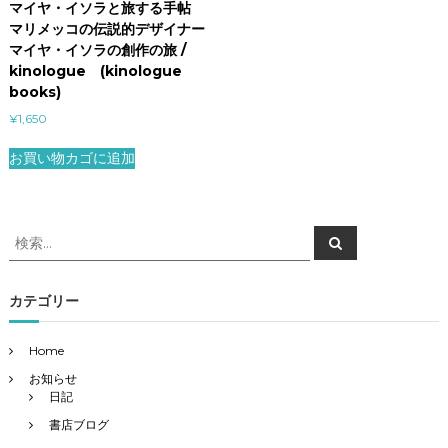
マイヤ・イソラと旅する手帖
マリメッコの伝説的デザイナー
マイヤ・イソラの創作の旅 /
kinologue (kinologue
books)
¥
1,650
お買い物カゴに追加
検
検
索
索
対
象
カテゴリー
:
Home
お知らせ
日記
書店ブログ