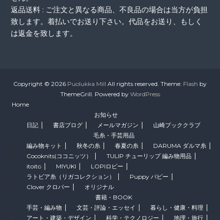
返品送料 : ご注文と異なる商品、不良品の場合は当方が負担
致します。着払いでお送り下さい。代品をお送り、もしく
は返金を致します。
Copyright © 2026
Puolukka Mill
All rights reserved. Theme:
Flash
by
ThemeGrill. Powered by
WordPress
Home
お知らせ
日記
書店ブログ
メールマガジン
山崎ブッククラブ
毛糸・手芸用品
編み物キット
秋冬の糸
春夏の糸
DARUMA ダルマ糸
Cocoknits(ココニッツ）
TULIP チューリップ 編み物用品
itoito
MIYUKI
LOPIロピー
ラトビア糸（リガコレクション）
Puppy パピー
Clover クロバー
オリジナル
書籍・BOOK
手芸・編み物
文芸・評論・エッセイ
暮らし・健康・料理
アート・建築・デザイン
科学・テクノロジー
地理・旅行