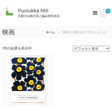
コ
ン
Puolukka Mill
0
テ
京都大山崎の本と編み物毛糸店
ン
ツ
へ
映画
ホーム
“映画”に商品をタグ付けしました
ス
キ
ッ
1件の結果を表示中
プ