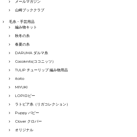
メールマガジン
山崎ブッククラブ
毛糸・手芸用品
編み物キット
秋冬の糸
春夏の糸
DARUMA ダルマ糸
Cocoknits(ココニッツ）
TULIP チューリップ 編み物用品
itoito
MIYUKI
LOPIロピー
ラトビア糸（リガコレクション）
Puppy パピー
Clover クロバー
オリジナル