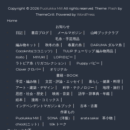
Copyright © 2026
Puolukka Mill
All rights reserved. Theme:
Flash
by
ThemeGrill. Powered by
WordPress
Home
お知らせ
日記
書店ブログ
メールマガジン
山崎ブッククラブ
毛糸・手芸用品
編み物キット
秋冬の糸
春夏の糸
DARUMA ダルマ糸
Cocoknits(ココニッツ）
TULIP チューリップ 編み物用品
itoito
MIYUKI
LOPIロピー
ラトビア糸（リガコレクション）
Puppy パピー
Clover クロバー
オリジナル
書籍・BOOK
手芸・編み物
文芸・評論・エッセイ
暮らし・健康・料理
アート・建築・デザイン
科学・テクノロジー
地理・旅行
思想・社会・歴史
映画・音楽
語学・辞事典・年鑑
絵本
漫画・コミックス
インデペンデントマガジン＆ブック
古本・古書
作家もの
Puolukka Mill
SONA（洋服）
arata sakai 革小物
chicot(ニット）
tôk トーク