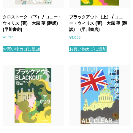
クロストーク （下） / コニー・
ブラックアウト（上） / コニ
ウィリス (著) 大森 望 (翻訳)
ー・ウィリス (著) 大森 望 (翻
(早川書房)
訳) (早川書房)
¥
1,474
¥
1,056
お買い物カゴに追加
お買い物カゴに追加