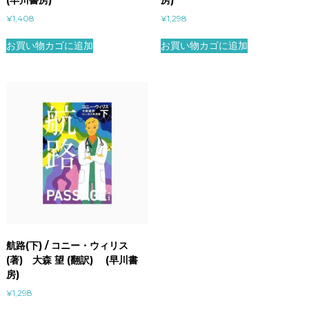
(早川書房)
房)
¥
1,408
¥
1,298
お買い物カゴに追加
お買い物カゴに追加
航路(下) / コニー・ウィリス
(著) 大森 望 (翻訳) (早川書
房)
¥
1,298