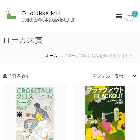
コ
ン
Puolukka Mill
0
テ
京都大山崎の本と編み物毛糸店
ン
ツ
へ
ローカス賞
ス
キ
ッ
ホーム
“ローカス賞”に商品をタグ付けしました
プ
全 7 件を表示