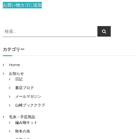
お買い物カゴに追加
検
検
索
索
対
象
カテゴリー
:
Home
お知らせ
日記
書店ブログ
メールマガジン
山崎ブッククラブ
毛糸・手芸用品
編み物キット
秋冬の糸