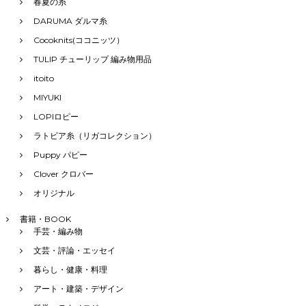
春夏の糸
DARUMA ダルマ糸
Cocoknits(ココニッツ）
TULIP チューリップ 編み物用品
itoito
MIYUKI
LOPIロピー
ラトビア糸（リガコレクション）
Puppy パピー
Clover クロバー
オリジナル
書籍・BOOK
手芸・編み物
文芸・評論・エッセイ
暮らし・健康・料理
アート・建築・デザイン