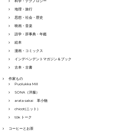
科学・テクノロジー
地理・旅行
思想・社会・歴史
映画・音楽
語学・辞事典・年鑑
絵本
漫画・コミックス
インデペンデントマガジン＆ブック
古本・古書
作家もの
Puolukka Mill
SONA（洋服）
arata sakai 革小物
chicot(ニット）
tôk トーク
コーヒーとお茶