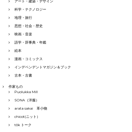
アート・建築・デザイン
科学・テクノロジー
地理・旅行
思想・社会・歴史
映画・音楽
語学・辞事典・年鑑
絵本
漫画・コミックス
インデペンデントマガジン＆ブック
古本・古書
作家もの
Puolukka Mill
SONA（洋服）
arata sakai 革小物
chicot(ニット）
tôk トーク