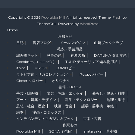
Copyright © 2026
Puolukka Mill
All rights reserved. Theme:
Flash
by
ThemeGrill. Powered by
WordPress
Home
お知らせ
日記
書店ブログ
メールマガジン
山崎ブッククラブ
毛糸・手芸用品
編み物キット
秋冬の糸
春夏の糸
DARUMA ダルマ糸
Cocoknits(ココニッツ）
TULIP チューリップ 編み物用品
itoito
MIYUKI
LOPIロピー
ラトビア糸（リガコレクション）
Puppy パピー
Clover クロバー
オリジナル
書籍・BOOK
手芸・編み物
文芸・評論・エッセイ
暮らし・健康・料理
アート・建築・デザイン
科学・テクノロジー
地理・旅行
思想・社会・歴史
映画・音楽
語学・辞事典・年鑑
絵本
漫画・コミックス
インデペンデントマガジン＆ブック
古本・古書
作家もの
Puolukka Mill
SONA（洋服）
arata sakai 革小物