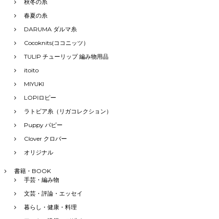
秋冬の糸
春夏の糸
DARUMA ダルマ糸
Cocoknits(ココニッツ）
TULIP チューリップ 編み物用品
itoito
MIYUKI
LOPIロピー
ラトビア糸（リガコレクション）
Puppy パピー
Clover クロバー
オリジナル
書籍・BOOK
手芸・編み物
文芸・評論・エッセイ
暮らし・健康・料理