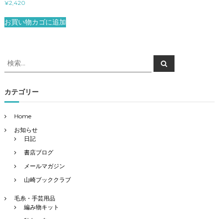
¥
2,420
お買い物カゴに追加
検
検
索
索
対
象
カテゴリー
:
Home
お知らせ
日記
書店ブログ
メールマガジン
山崎ブッククラブ
毛糸・手芸用品
編み物キット