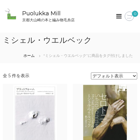
コ
ン
Puolukka Mill
0
テ
京都大山崎の本と編み物毛糸店
ン
ツ
へ
ミシェル・ウエルベック
ス
キ
ッ
ホーム
“ミシェル・ウエルベック”に商品をタグ付けしました
プ
全 5 件を表示