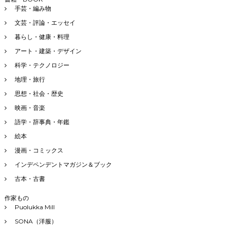
手芸・編み物
文芸・評論・エッセイ
暮らし・健康・料理
アート・建築・デザイン
科学・テクノロジー
地理・旅行
思想・社会・歴史
映画・音楽
語学・辞事典・年鑑
絵本
漫画・コミックス
インデペンデントマガジン＆ブック
古本・古書
作家もの
Puolukka Mill
SONA（洋服）