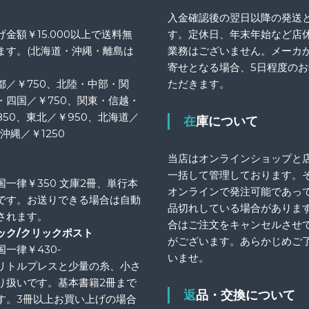
入金確認後の翌日以降の発送
金額￥15.000以上で送料無
す。定休日、年末年始など店
ます。(北海道・沖縄・離島は
業務はございません。メーカ
寄せとなる場合、5日程度の
都／￥750、北陸・中部・関
ただきます。
・四国／￥750、関東・信越・
850、東北／￥950、北海道／
在庫について
、沖縄／￥1250
当店はオンラインショップと
一括して管理しております。
国一律￥350 文庫2冊、単行本
オンラインで発注可能であっ
です。お送りできる場合は自動
品切れしている場合がありま
されます。
合はご注文をキャンセルさせ
ック/クリックポスト
がございます。あらかじめご
一律￥430-
いませ。
リトルプレスと少量の糸、小さ
り扱いです。基本書籍2冊まで
返品・交換について
す。3冊以上お買い上げの場合