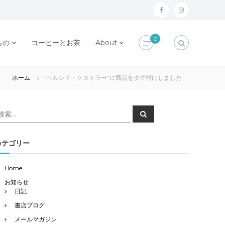
f
i
a
n
0
c
s
もの
コーヒーとお茶
About
e
t
b
a
ホーム
“ベルンド・ケストラー”に商品をタグ付けしました
o
g
o
r
検
検
k
a
索
索
対
m
象
カテゴリー
Home
お知らせ
日記
書店ブログ
メールマガジン