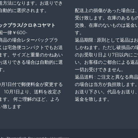
送方法になります。お送りでき
自動的に選択されます。
配送上の損傷があった場合は
受け致します。在庫のあるも
ックプラス/クロネコヤマト
交換、在庫のないものは返金
一律￥600-
す。
商品の場合レターパックプラ
返品期限 : 原則として返品は
くは宅急便コンパクトでもお送
しかねます。ただし破損品の
ます。サイズと重量のかねあい
のお受取り日より7日以内に
お送りできる場合は自動的に選
い。お客様のご都合による返
す。
一切お受けできません。
返品送料 : ご注文と異なる商
10月1日付で郵便料金が変更する
の場合は当方が負担致します
、 10月1日より、送料を改定さ
お送り下さい。代品をお送り
ます。 何ご理解のほど、よろ
返金を致します。
い致します