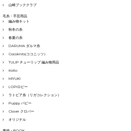
山崎ブッククラブ
毛糸・手芸用品
編み物キット
秋冬の糸
春夏の糸
DARUMA ダルマ糸
Cocoknits(ココニッツ）
TULIP チューリップ 編み物用品
itoito
MIYUKI
LOPIロピー
ラトビア糸（リガコレクション）
Puppy パピー
Clover クロバー
オリジナル
書籍・BOOK