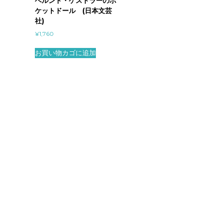
ベルンド・ケストラーのポ
ケットドール (日本文芸
社)
¥
1,760
お買い物カゴに追加