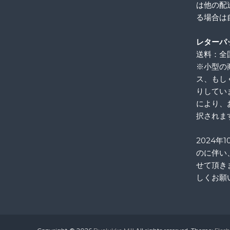
は他の配
る場合は
レターパ
送料：全国
※小型の
ス、もし
りしてい
により、
択されま
2024年
のに伴い
せて頂き
しくお願