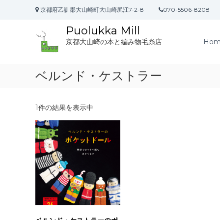
コ
京都府乙訓郡大山崎町大山崎尻江7-2-8
070-5506-8208
ン
テ
Puolukka Mill
ン
Hom
京都大山崎の本と編み物毛糸店
ツ
へ
ス
ベルンド・ケストラー
キ
ッ
プ
1件の結果を表示中