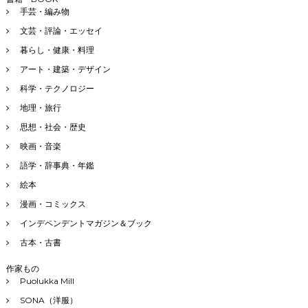
手芸・編み物
文芸・評論・エッセイ
暮らし・健康・料理
アート・建築・デザイン
科学・テクノロジー
地理・旅行
思想・社会・歴史
映画・音楽
語学・辞事典・年鑑
絵本
漫画・コミックス
インデペンデントマガジン＆ブック
古本・古書
作家もの
Puolukka Mill
SONA（洋服）