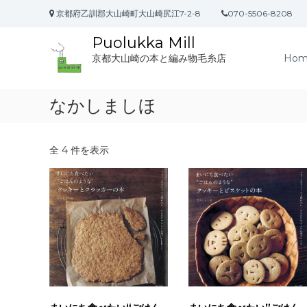
コ
京都府乙訓郡大山崎町大山崎尻江7-2-8
070-5506-8208
ン
テ
Puolukka Mill
ン
Hom
京都大山崎の本と編み物毛糸店
ツ
へ
ス
なかしましほ
キ
ッ
プ
全 4 件を表示