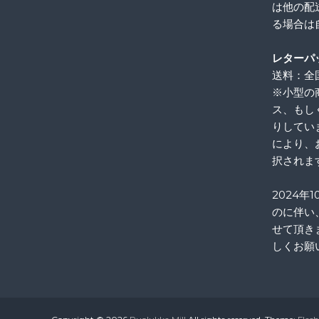
は他の配
る場合は
レターパ
送料：全国
※小型の
ス、もし
りしてい
により、
択されま
2024年
のに伴い
せて頂き
しくお願