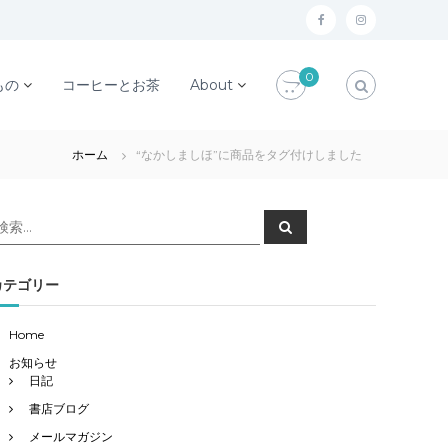
f
i
a
n
0
c
s
もの
コーヒーとお茶
About
e
t
b
a
ホーム
“なかしましほ”に商品をタグ付けしました
o
g
o
r
検
検
k
a
索
索
対
m
象
カテゴリー
Home
お知らせ
日記
書店ブログ
メールマガジン