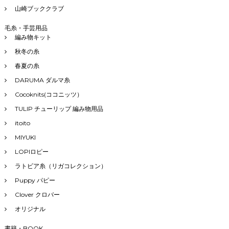
山崎ブッククラブ
毛糸・手芸用品
編み物キット
秋冬の糸
春夏の糸
DARUMA ダルマ糸
Cocoknits(ココニッツ）
TULIP チューリップ 編み物用品
itoito
MIYUKI
LOPIロピー
ラトビア糸（リガコレクション）
Puppy パピー
Clover クロバー
オリジナル
書籍・BOOK