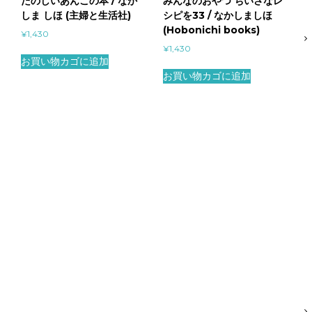
たのしいあんこの本 / なか
みんなのおやつ ちいさなレ
しま しほ (主婦と生活社)
シピを33 / なかしましほ
(Hobonichi books)
¥
1,430
¥
1,430
お買い物カゴに追加
お買い物カゴに追加