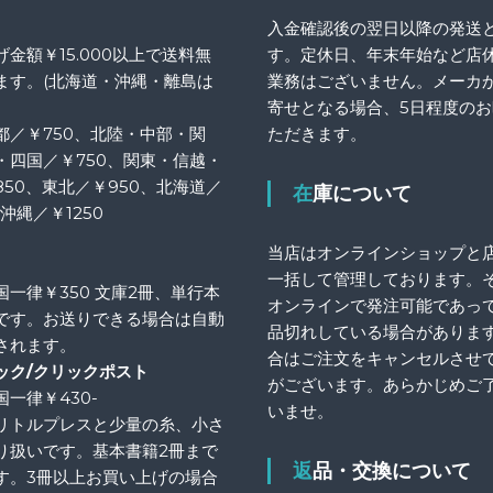
入金確認後の翌日以降の発送
金額￥15.000以上で送料無
す。定休日、年末年始など店
ます。(北海道・沖縄・離島は
業務はございません。メーカ
寄せとなる場合、5日程度の
都／￥750、北陸・中部・関
ただきます。
・四国／￥750、関東・信越・
850、東北／￥950、北海道／
在庫について
、沖縄／￥1250
当店はオンラインショップと
一括して管理しております。
国一律￥350 文庫2冊、単行本
オンラインで発注可能であっ
です。お送りできる場合は自動
品切れしている場合がありま
されます。
合はご注文をキャンセルさせ
ック/クリックポスト
がございます。あらかじめご
一律￥430-
いませ。
リトルプレスと少量の糸、小さ
り扱いです。基本書籍2冊まで
返品・交換について
す。3冊以上お買い上げの場合