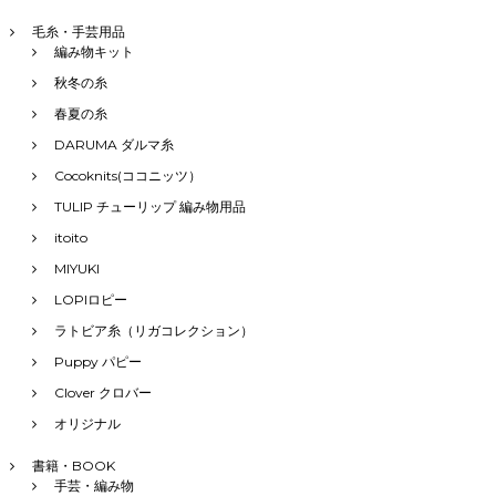
毛糸・手芸用品
編み物キット
秋冬の糸
春夏の糸
DARUMA ダルマ糸
Cocoknits(ココニッツ）
TULIP チューリップ 編み物用品
itoito
MIYUKI
LOPIロピー
ラトビア糸（リガコレクション）
Puppy パピー
Clover クロバー
オリジナル
書籍・BOOK
手芸・編み物