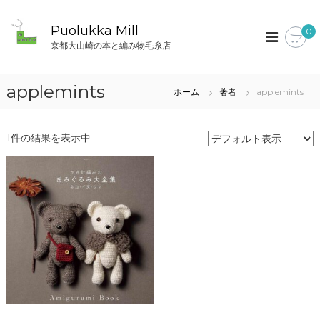
コ
ン
Puolukka Mill
0
テ
京都大山崎の本と編み物毛糸店
ン
ツ
へ
applemints
ホーム
著者
applemints
ス
キ
ッ
1件の結果を表示中
プ