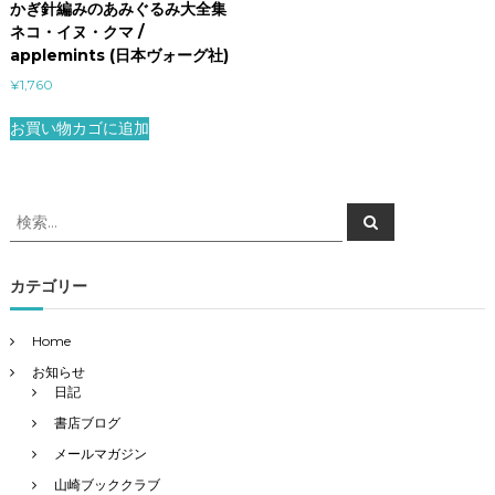
かぎ針編みのあみぐるみ大全集
ネコ・イヌ・クマ /
applemints (日本ヴォーグ社)
¥
1,760
お買い物カゴに追加
検
検
索
索
対
象
カテゴリー
:
Home
お知らせ
日記
書店ブログ
メールマガジン
山崎ブッククラブ