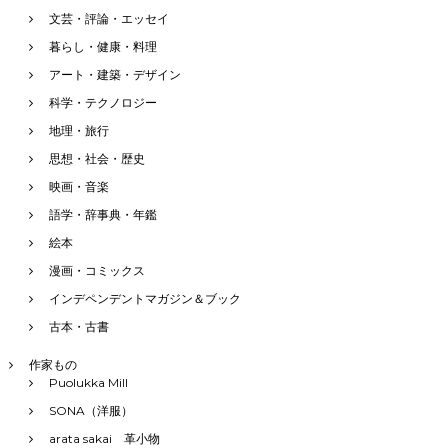
文芸・評論・エッセイ
暮らし・健康・料理
アート・建築・デザイン
科学・テクノロジー
地理・旅行
思想・社会・歴史
映画・音楽
語学・辞事典・年鑑
絵本
漫画・コミックス
インデペンデントマガジン＆ブック
古本・古書
作家もの
Puolukka Mill
SONA（洋服）
arata sakai 革小物