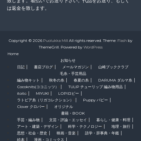
致します。着払いでお送り下さい。代品をお送り、もしく
は返金を致します。
Copyright © 2026
Puolukka Mill
All rights reserved. Theme:
Flash
by
ThemeGrill. Powered by
WordPress
Home
お知らせ
日記
書店ブログ
メールマガジン
山崎ブッククラブ
毛糸・手芸用品
編み物キット
秋冬の糸
春夏の糸
DARUMA ダルマ糸
Cocoknits(ココニッツ）
TULIP チューリップ 編み物用品
itoito
MIYUKI
LOPIロピー
ラトビア糸（リガコレクション）
Puppy パピー
Clover クロバー
オリジナル
書籍・BOOK
手芸・編み物
文芸・評論・エッセイ
暮らし・健康・料理
アート・建築・デザイン
科学・テクノロジー
地理・旅行
思想・社会・歴史
映画・音楽
語学・辞事典・年鑑
絵本
漫画・コミックス