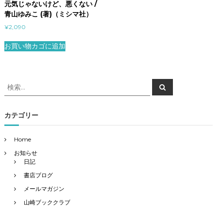
元気じゃないけど、悪くない /
青山ゆみこ (著)（ミシマ社）
¥
2,090
お買い物カゴに追加
検
検
索
索
対
象
カテゴリー
:
Home
お知らせ
日記
書店ブログ
メールマガジン
山崎ブッククラブ