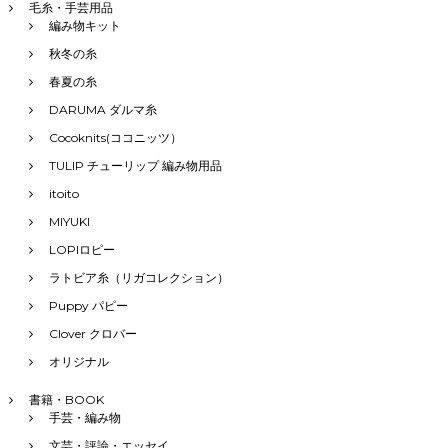
毛糸・手芸用品
編み物キット
秋冬の糸
春夏の糸
DARUMA ダルマ糸
Cocoknits(ココニッツ）
TULIP チューリップ 編み物用品
itoito
MIYUKI
LOPIロピー
ラトビア糸（リガコレクション）
Puppy パピー
Clover クロバー
オリジナル
書籍・BOOK
手芸・編み物
文芸・評論・エッセイ