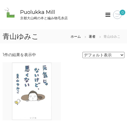
コ
ン
Puolukka Mill
0
テ
京都大山崎の本と編み物毛糸店
ン
ツ
へ
青山ゆみこ
ホーム
著者
青山ゆみこ
ス
キ
ッ
1件の結果を表示中
プ