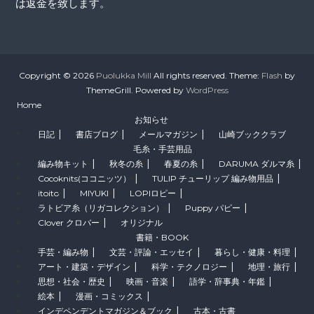
は返金を致します。
Copyright © 2026
Puolukka Mill
All rights reserved. Theme:
Flash
by
ThemeGrill. Powered by
WordPress
Home
お知らせ
日記
書店ブログ
メールマガジン
山崎ブッククラブ
毛糸・手芸用品
編み物キット
秋冬の糸
春夏の糸
DARUMA ダルマ糸
Cocoknits(ココニッツ）
TULIP チューリップ 編み物用品
itoito
MIYUKI
LOPIロピー
ラトビア糸（リガコレクション）
Puppy パピー
Clover クロバー
オリジナル
書籍・BOOK
手芸・編み物
文芸・評論・エッセイ
暮らし・健康・料理
アート・建築・デザイン
科学・テクノロジー
地理・旅行
思想・社会・歴史
映画・音楽
語学・辞事典・年鑑
絵本
漫画・コミックス
インデペンデントマガジン＆ブック
古本・古書