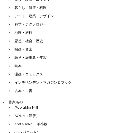
暮らし・健康・料理
アート・建築・デザイン
科学・テクノロジー
地理・旅行
思想・社会・歴史
映画・音楽
語学・辞事典・年鑑
絵本
漫画・コミックス
インデペンデントマガジン＆ブック
古本・古書
作家もの
Puolukka Mill
SONA（洋服）
arata sakai 革小物
chicot(ニット）