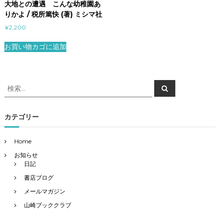
大地との遭遇 こんな幼稚園あ
りかよ / 税所篤快 (著) ミシマ社
¥
2,200
お買い物カゴに追加
検
検
索
索
対
象
カテゴリー
:
Home
お知らせ
日記
書店ブログ
メールマガジン
山崎ブッククラブ