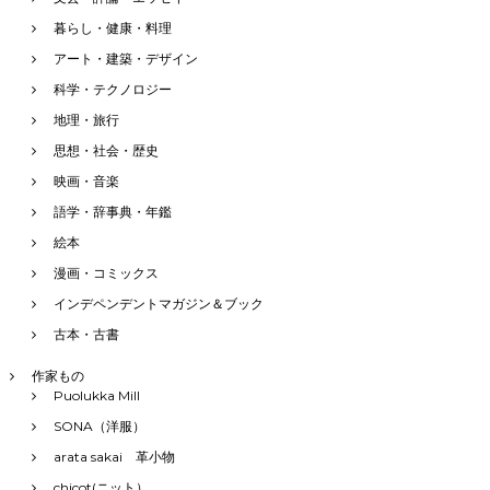
暮らし・健康・料理
アート・建築・デザイン
科学・テクノロジー
地理・旅行
思想・社会・歴史
映画・音楽
語学・辞事典・年鑑
絵本
漫画・コミックス
インデペンデントマガジン＆ブック
古本・古書
作家もの
Puolukka Mill
SONA（洋服）
arata sakai 革小物
chicot(ニット）