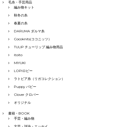
毛糸・手芸用品
編み物キット
秋冬の糸
春夏の糸
DARUMA ダルマ糸
Cocoknits(ココニッツ）
TULIP チューリップ 編み物用品
itoito
MIYUKI
LOPIロピー
ラトビア糸（リガコレクション）
Puppy パピー
Clover クロバー
オリジナル
書籍・BOOK
手芸・編み物
文芸・評論・エッセイ