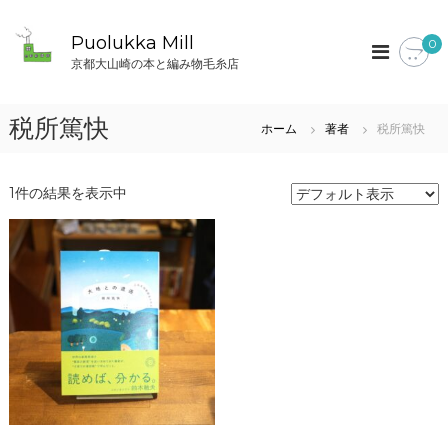
コ
ン
Puolukka Mill
0
テ
京都大山崎の本と編み物毛糸店
ン
ツ
へ
税所篤快
ホーム
著者
税所篤快
ス
キ
ッ
1件の結果を表示中
プ