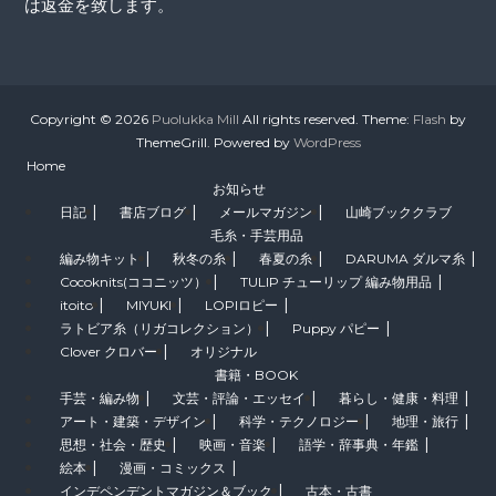
は返金を致します。
Copyright © 2026
Puolukka Mill
All rights reserved. Theme:
Flash
by
ThemeGrill. Powered by
WordPress
Home
お知らせ
日記
書店ブログ
メールマガジン
山崎ブッククラブ
毛糸・手芸用品
編み物キット
秋冬の糸
春夏の糸
DARUMA ダルマ糸
Cocoknits(ココニッツ）
TULIP チューリップ 編み物用品
itoito
MIYUKI
LOPIロピー
ラトビア糸（リガコレクション）
Puppy パピー
Clover クロバー
オリジナル
書籍・BOOK
手芸・編み物
文芸・評論・エッセイ
暮らし・健康・料理
アート・建築・デザイン
科学・テクノロジー
地理・旅行
思想・社会・歴史
映画・音楽
語学・辞事典・年鑑
絵本
漫画・コミックス
インデペンデントマガジン＆ブック
古本・古書