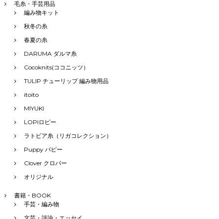
毛糸・手芸用品
編み物キット
秋冬の糸
春夏の糸
DARUMA ダルマ糸
Cocoknits(ココニッツ）
TULIP チューリップ 編み物用品
itoito
MIYUKI
LOPIロピー
ラトビア糸（リガコレクション）
Puppy パピー
Clover クロバー
オリジナル
書籍・BOOK
手芸・編み物
文芸・評論・エッセイ