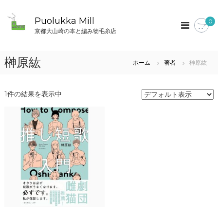
コ
ン
Puolukka Mill
0
テ
京都大山崎の本と編み物毛糸店
ン
ツ
へ
榊原紘
ホーム
著者
榊原紘
ス
キ
ッ
1件の結果を表示中
プ