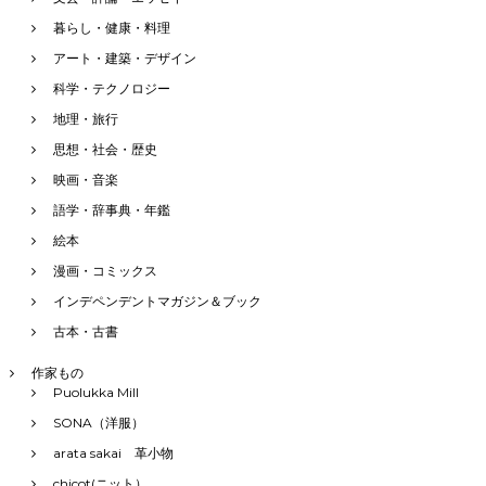
暮らし・健康・料理
アート・建築・デザイン
科学・テクノロジー
地理・旅行
思想・社会・歴史
映画・音楽
語学・辞事典・年鑑
絵本
漫画・コミックス
インデペンデントマガジン＆ブック
古本・古書
作家もの
Puolukka Mill
SONA（洋服）
arata sakai 革小物
chicot(ニット）