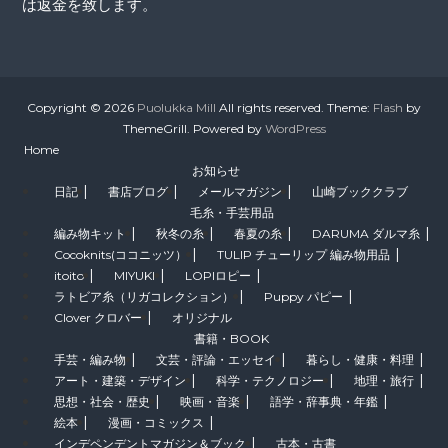
は返金を致します。
Copyright © 2026
Puolukka Mill
All rights reserved. Theme:
Flash
by
ThemeGrill. Powered by
WordPress
Home
お知らせ
日記
書店ブログ
メールマガジン
山崎ブッククラブ
毛糸・手芸用品
編み物キット
秋冬の糸
春夏の糸
DARUMA ダルマ糸
Cocoknits(ココニッツ）
TULIP チューリップ 編み物用品
itoito
MIYUKI
LOPIロピー
ラトビア糸（リガコレクション）
Puppy パピー
Clover クロバー
オリジナル
書籍・BOOK
手芸・編み物
文芸・評論・エッセイ
暮らし・健康・料理
アート・建築・デザイン
科学・テクノロジー
地理・旅行
思想・社会・歴史
映画・音楽
語学・辞事典・年鑑
絵本
漫画・コミックス
インデペンデントマガジン＆ブック
古本・古書