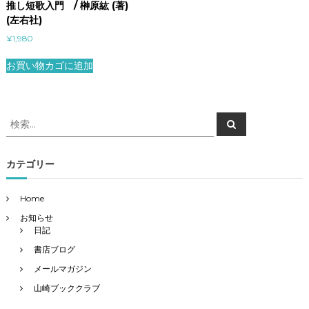
推し短歌入門 / 榊原紘 (著)
(左右社)
¥
1,980
お買い物カゴに追加
検
検
索
索
対
象
カテゴリー
:
Home
お知らせ
日記
書店ブログ
メールマガジン
山崎ブッククラブ